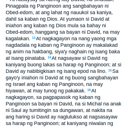
Pinagpala ng Panginoon ang sangbahayan ni
Obed-edom, at ang lahat ng nauukol sa kaniya,
dahil sa kaban ng Dios. At yumaon si David at
iniahon ang kaban ng Dios mula sa bahay ni
Obed-edom, hanggang sa bayan ni David, na may
kagalakan.
At nagkagayon na nang yaong mga
13
nagdadala ng kaban ng Panginoon ay makalakad
ng anim na hakbang, siya'y naghain ng isang baka
at isang pinataba.
At nagsayaw si David ng
14
kaniyang buong lakas sa harap ng Panginoon; at si
David ay nabibigkisan ng isang epod na lino.
Sa
15
gayo'y iniahon ni David at ng buong sangbahayan
ng Israel ang kaban ng Panginoon, na may
hiyawan, at may tunog ng pakakak.
At
16
nagkagayon, sa pagpapasok ng kaban ng
Panginoon sa bayan ni David, na si Michal na anak
ni Saul ay tumitingin sa dungawan, at nakita na
ang haring si David ay naglulukso at nagsasayaw
sa harap ng Panginoon; at kaniyang niwalan ng