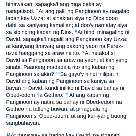
hinawakan; sapagka't ang mga baka ay
nangatisod.
At ang galit ng Panginoon ay nagalab
7
laban kay Uzza; at sinaktan siya ng Dios doon
dahil sa kaniyang kamalian; at doo'y namatay siya
sa siping ng kaban ng Dios.
At hindi minagaling ni
8
David, sapagka't nagalit ang Panginoon kay Uzza:
at kaniyang tinawag ang dakong yaon na Perez-
uzza hanggang sa araw na ito.
At natakot si
9
David sa Panginoon sa araw na yaon; at kaniyang
sinabi, Paanong madadala rito ang kaban ng
Panginoon sa akin?
Sa gayo'y hindi inilipat ni
10
David ang kaban ng Panginoon sa kaniya sa
bayan ni David, kundi iniliko ni David sa bahay ni
Obed-edom na Getheo.
At ang kaban ng
11
Panginoon ay natira sa bahay ni Obed-edom na
Getheo na tatlong buwan: at pinagpala ng
Panginoon si Obed-edom, at ang kaniyang buong
sangbahayan.
At nasaysay sa haring kay David, na sinasabi,
12