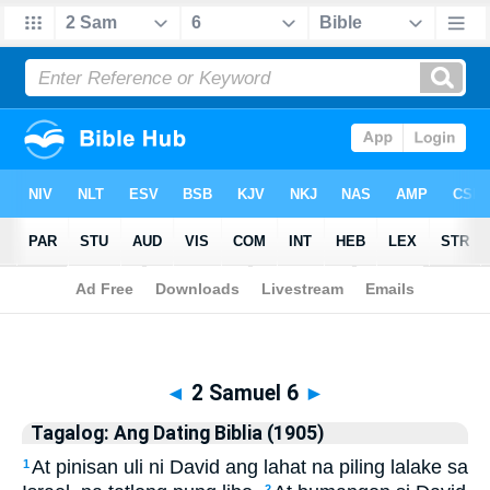
Biblia
>
Tagalog: Ang Dating Biblia (1905)
> 2 Samuel 6
◄
2 Samuel 6
►
Tagalog: Ang Dating Biblia (1905)
At pinisan uli ni David ang lahat na piling lalake sa
1
2