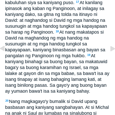
kabuluhan siya sa kaniyang puso.
At kanilang
17
ipinasok ang kaban ng Panginoon, at inilagay sa
kaniyang dako, sa gitna ng tolda na itinayo ni
David: at naghandog si David ng mga handog na
susunugin at mga handog tungkol sa kapayapaan
sa harap ng Panginoon.
At nang makatapos si
18
David na maghandog ng mga handog na
susunugin at ng mga handog tungkol sa
kapayapaan, kaniyang binasbasan ang bayan sa
pangalan ng Panginoon ng mga hukbo.
At
19
kaniyang binahagi sa buong bayan, sa makatuwid
baga'y sa buong karamihan ng Israel, sa mga
lalake at gayon din sa mga babae, sa bawa't isa ay
isang tinapay at isang bahaging lamang kati, at
isang binilong pasas. Sa gayo'y ang buong bayan
ay yumaon bawa't isa sa kaniyang bahay.
Nang magkagayo'y bumalik si David upang
20
basbasan ang kaniyang sangbahayan. At si Michal
na anak ni Saul ay lumabas na sinalubong si