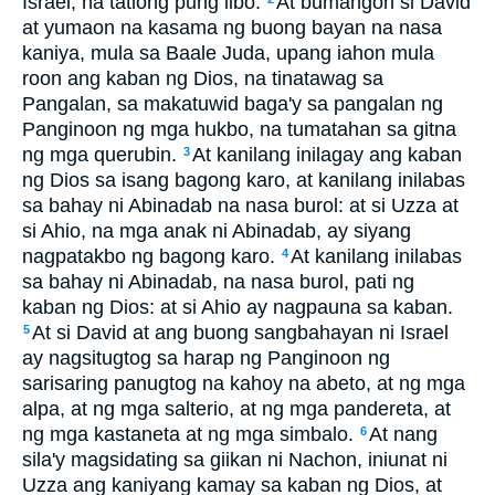
Israel, na tatlong pung libo.
At bumangon si David
at yumaon na kasama ng buong bayan na nasa
kaniya, mula sa Baale Juda, upang iahon mula
roon ang kaban ng Dios, na tinatawag sa
Pangalan, sa makatuwid baga'y sa pangalan ng
Panginoon ng mga hukbo, na tumatahan sa gitna
ng mga querubin.
At kanilang inilagay ang kaban
3
ng Dios sa isang bagong karo, at kanilang inilabas
sa bahay ni Abinadab na nasa burol: at si Uzza at
si Ahio, na mga anak ni Abinadab, ay siyang
nagpatakbo ng bagong karo.
At kanilang inilabas
4
sa bahay ni Abinadab, na nasa burol, pati ng
kaban ng Dios: at si Ahio ay nagpauna sa kaban.
At si David at ang buong sangbahayan ni Israel
5
ay nagsitugtog sa harap ng Panginoon ng
sarisaring panugtog na kahoy na abeto, at ng mga
alpa, at ng mga salterio, at ng mga pandereta, at
ng mga kastaneta at ng mga simbalo.
At nang
6
sila'y magsidating sa giikan ni Nachon, iniunat ni
Uzza ang kaniyang kamay sa kaban ng Dios, at