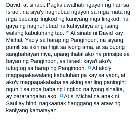
David, at sinabi, Pagkaluwalhati ngayon ng hari sa
Israel, na siya'y naghubad ngayon sa mga mata ng
mga babaing lingkod ng kaniyang mga lingkod, na
gaya ng naghuhubad na kahiyahiya ang isang
walang kabuluhang tao.
At sinabi ni David kay
21
Michal, Yao'y sa harap ng Panginoon, na siyang
pumili sa akin na higit sa iyong ama, at sa buong
sangbahayan niya, upang ihalal ako na prinsipe sa
bayan ng Panginoon, sa Israel: kaya't ako'y
tutugtog sa harap ng Panginoon.
At ako'y
22
magpapakawalang kabuluhan pa kay sa yaon, at
ako'y magpapakababa sa aking sariling paningin:
nguni't sa mga babaing lingkod na iyong sinalita,
ay pararangalan ako.
At si Michal na anak ni
23
Saul ay hindi nagkaanak hanggang sa araw ng
kaniyang kamatayan.