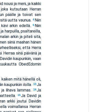
d nousi ja meni, ja kaikki
 joka kutsutaan Herran
n päälle ja toivat sen
 sitä uutta vaunua.
Niin
4
 kävi arkin edellä.
Niin
5
a harpuilla, psaltareilla,
lan arkin ja piteli sitä,
hänen siinä maahan hänen
urheelliseksi, että Herra
i Herraa sinä päivänä ja
Davidin kaupunkiin, vaan
 kuukautta ObedEdomin
kaiken mitä hänellä oli,
 kaupunkiin ilolla.
Ja
13
kä ja lihava lammas.
Ja
14
aatteella.
Ja David ja
15
ran arkki joutui Davidin
kella voimallansa Herran