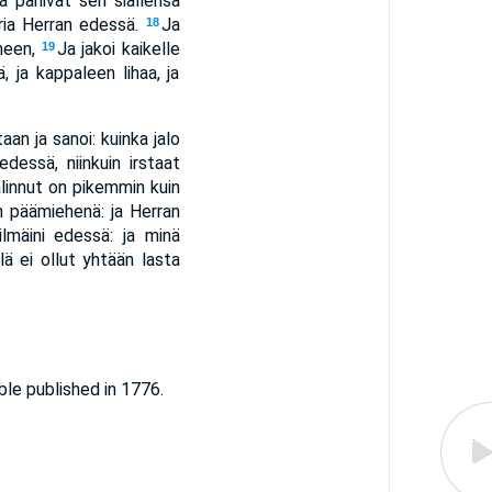
ja panivat sen siallensa
hria Herran edessä.
Ja
18
imeen,
Ja jakoi kaikelle
19
ä, ja kappaleen lihaa, ja
an ja sanoi: kuinka jalo
edessä, niinkuin irstaat
alinnut on pikemmin kuin
n päämiehenä: ja Herran
lmäini edessä: ja minä
llä ei ollut yhtään lasta
le published in 1776.