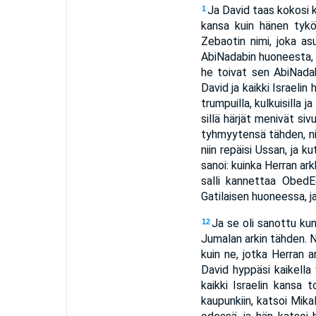
Ja David taas kokosi 
1
kansa kuin hänen tykö
Zebaotin nimi, joka as
AbiNadabin huoneesta, j
he toivat sen AbiNadab
David ja kaikki Israelin 
trumpuilla, kulkuisilla j
sillä härjät menivät sivu
tyhmyytensä tähden, nii
niin repäisi Ussan, ja 
sanoi: kuinka Herran ark
salli kannettaa Obed
Gatilaisen huoneessa, j
Ja se oli sanottu kun
12
Jumalan arkin tähden. N
kuin ne, jotka Herran a
David hyppäsi kaikella 
kaikki Israelin kansa t
kaupunkiin, katsoi Mika