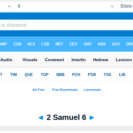
◄
2 Samuel 6
►