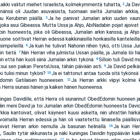
kaikki valitut miehet Israelista, kolmekymmentä tuhatta,
Ja Davi
2
nänsä oli Juudan asuvaisista, tuomaan sieltä Jumalan arkkia,
uu Kerubimin päällä.
Ja he panivat Jumalan arkin uuden vaunu
3
oka asui Gibeassa. Mutta Ussa ja Ahjo, AbiNadabin pojat ajoivat
in huoneesta, joka oli Gibeassa, Jumalan arkin kanssa; ja Ahjo
huone soittivat Herran edessä kaikkinaisilla honkaisilla kanteleilla j
a simpeleillä.
Ja kuin he tulivat Nahonin riihen tykö, otti Ussa Juma
6
in tietä.
Niin Herran viha julmistui Ussan päälle, ja Jumala löi 
7
n että hän kuoli siinä Jumalan arkin tykönä.
Silloin tuli David m
8
kutsui sen paikan PeretsUssa, tähän päivään asti.
Ja David pelkäs
9
ki tulisi minun tyköni?
Ja ei tahtonut antaa tuoda sitä tykönsä 
10
Edomin Gatilaisen huoneesen.
Ja Herran arkki viipyi kolme
11
a Herra siunasi hänen ja kaiken hänen huoneensa.
ingas Davidille, että Herra oli siunannut ObedEdomin huoneen ja 
iin meni David ja toi Jumalan arkin ObedEdomin huoneesta Davidin
rkkia kantoivat, olivat käyneet kuusi askelta, niin uhrattiin här
voimalla Herran edessä ja hän oli vaatetettu liinaisella päällisv
oivat Herran arkin riemulla Ja basunan helinällä.
Ja kuin Her
16
l, Saulin tytär akkunasta ja näki kuningas Davidin hyppäävän kai
17