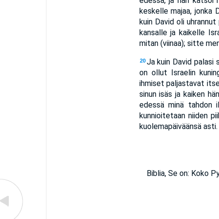
edessä, ja hän katsoi
keskelle majaa, jonka D
kuin David oli uhrannut
kansalle ja kaikelle Isr
mitan (viinaa); sitte m
Ja kuin David palasi 
20
on ollut Israelin kunin
ihmiset paljastavat it
sinun isäs ja kaiken h
edessä minä tahdon i
kunnioitetaan niiden pi
kuolemapäiväänsä asti.
Biblia, Se on: Koko 