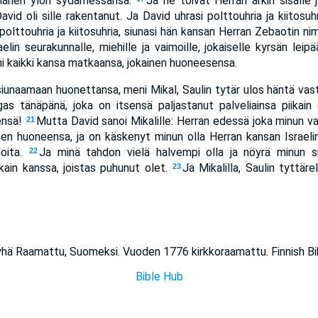
 hänen ylön sydämessänsä.
Ja he toivat Herran arkin sisälle 
avid oli sille rakentanut. Ja David uhrasi polttouhria ja kiitosu
 polttouhria ja kiitosuhria, siunasi hän kansan Herran Zebaotin n
aelin seurakunnalle, miehille ja vaimoille, jokaiselle kyrsän leipä
eni kaikki kansa matkaansa, jokainen huoneesensa.
siunaamaan huonettansa, meni Mikal, Saulin tytär ulos häntä vasta
gas tänäpänä, joka on itsensä paljastanut palveliainsa piikain 
sensä!
Mutta David sanoi Mikalille: Herran edessä joka minun v
21
änen huoneensa, ja on käskenyt minun olla Herran kansan Israeli
loita.
Ja minä tahdon vielä halvempi olla ja nöyrä minun si
22
ikain kanssa, joistas puhunut olet.
Ja Mikalilla, Saulin tyttäre
23
Pyhä Raamattu, Suomeksi. Vuoden 1776 kirkkoraamattu. Finnish Bib
Bible Hub