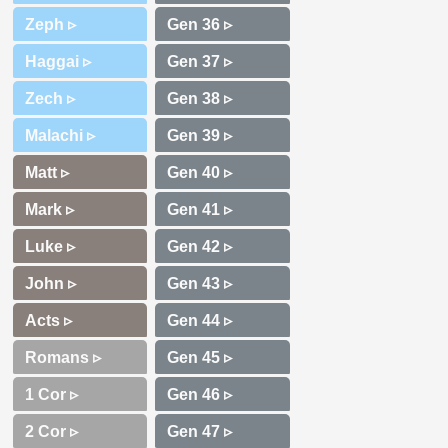
Zeph ▹
Haggai ▹
Zech ▹
Malachi ▹
Matt ▹
Mark ▹
Luke ▹
John ▹
Acts ▹
Romans ▹
1 Cor ▹
2 Cor ▹