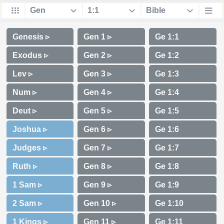
Genesis ▹
Exodus ▹
Lev ▹
Num ▹
Deut ▹
Joshua ▹
Judges ▹
Ruth ▹
1 Sam ▹
2 Sam ▹
1 Kings ▹