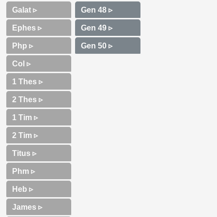
Galat ▹
Ephes ▹
Php ▹
Col ▹
1 Thes ▹
2 Thes ▹
1 Tim ▹
2 Tim ▹
Titus ▹
Phm ▹
Heb ▹
James ▹