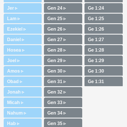
Jer ▹
Lam ▹
Ezekiel ▹
Daniel ▹
Hosea ▹
Joel ▹
Amos ▹
Obad ▹
Jonah ▹
Micah ▹
Nahum ▹
Hab ▹