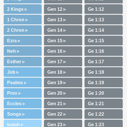
2 Kings ▹
1 Chron ▹
2 Chron ▹
Ezra ▹
Neh ▹
Esther ▹
Job ▹
Psalms ▹
Prov ▹
Eccles ▹
Songs ▹
Isaiah ▹