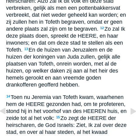
heirscharen: Alzo zal Ik dit volk en deze stad
verbreken, gelijk als men een pottenbakkersvat
verbreekt, dat niet weder geheeld kan worden; en
zij zullen hen in Tofeth begraven, omdat er geen
andere plaats zal zijn om te begraven.
Zo zal Ik
12
deze plaats doen, spreekt de HEERE, en haar
inwoners; en dat om deze stad te stellen als een
Tofeth.
En de huizen van Jeruzalem en de
13
huizen der koningen van Juda zullen, gelijk alle
plaatsen van Tofeth, onrein worden, met al de
huizen, op welker daken zij aan al het heir des
hemels gerookt en aan vreemde goden
drankofferen geofferd hebben.
Toen nu Jeremia van Tofeth kwam, waarhenen
14
hem de HEERE gezonden had, om te profeteren,
stond hij in het voorhof van des HEEREN huis, en
zeide tot al het volk:
Zo zegt de HEERE der
15
heirscharen, de God Israels: Ziet, Ik zal over deze
stad, en over al haar steden, al het kwaad