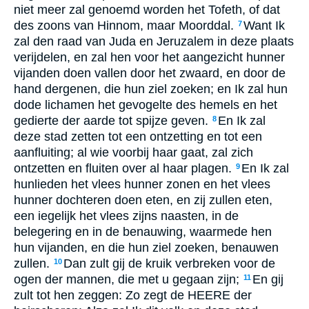
niet meer zal genoemd worden het Tofeth, of dat
des zoons van Hinnom, maar Moorddal.
Want Ik
7
zal den raad van Juda en Jeruzalem in deze plaats
verijdelen, en zal hen voor het aangezicht hunner
vijanden doen vallen door het zwaard, en door de
hand dergenen, die hun ziel zoeken; en Ik zal hun
dode lichamen het gevogelte des hemels en het
gedierte der aarde tot spijze geven.
En Ik zal
8
deze stad zetten tot een ontzetting en tot een
aanfluiting; al wie voorbij haar gaat, zal zich
ontzetten en fluiten over al haar plagen.
En Ik zal
9
hunlieden het vlees hunner zonen en het vlees
hunner dochteren doen eten, en zij zullen eten,
een iegelijk het vlees zijns naasten, in de
belegering en in de benauwing, waarmede hen
hun vijanden, en die hun ziel zoeken, benauwen
zullen.
Dan zult gij de kruik verbreken voor de
10
ogen der mannen, die met u gegaan zijn;
En gij
11
zult tot hen zeggen: Zo zegt de HEERE der