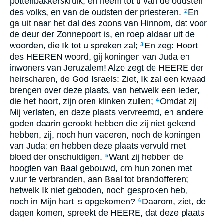
pottenbakkerskruik, en neem tot u van de oudsten
des volks, en van de oudsten der priesteren.
En
2
ga uit naar het dal des zoons van Hinnom, dat voor
de deur der Zonnepoort is, en roep aldaar uit de
woorden, die Ik tot u spreken zal;
En zeg: Hoort
3
des HEEREN woord, gij koningen van Juda en
inwoners van Jeruzalem! Alzo zegt de HEERE der
heirscharen, de God Israels: Ziet, Ik zal een kwaad
brengen over deze plaats, van hetwelk een ieder,
die het hoort, zijn oren klinken zullen;
Omdat zij
4
Mij verlaten, en deze plaats vervreemd, en andere
goden daarin gerookt hebben die zij niet gekend
hebben, zij, noch hun vaderen, noch de koningen
van Juda; en hebben deze plaats vervuld met
bloed der onschuldigen.
Want zij hebben de
5
hoogten van Baal gebouwd, om hun zonen met
vuur te verbranden, aan Baal tot brandofferen;
hetwelk Ik niet geboden, noch gesproken heb,
noch in Mijn hart is opgekomen?
Daarom, ziet, de
6
dagen komen, spreekt de HEERE, dat deze plaats