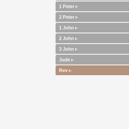
1 Peter ▹
2 Peter ▹
1 John ▹
2 John ▹
3 John ▹
Jude ▹
Rev ▹