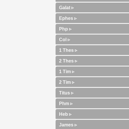
Galat ▹
Ephes ▹
Php ▹
Col ▹
1 Thes ▹
2 Thes ▹
1 Tim ▹
2 Tim ▹
Titus ▹
Phm ▹
Heb ▹
James ▹