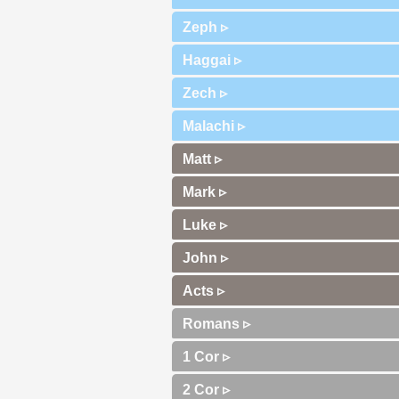
Zeph ▹
Haggai ▹
Zech ▹
Malachi ▹
Matt ▹
Mark ▹
Luke ▹
John ▹
Acts ▹
Romans ▹
1 Cor ▹
2 Cor ▹