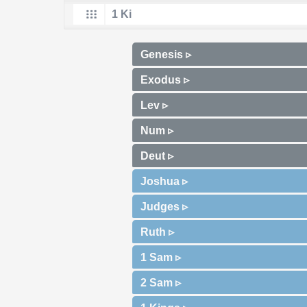
Genesis ▹
Exodus ▹
Lev ▹
Num ▹
Deut ▹
Joshua ▹
Judges ▹
Ruth ▹
1 Sam ▹
2 Sam ▹