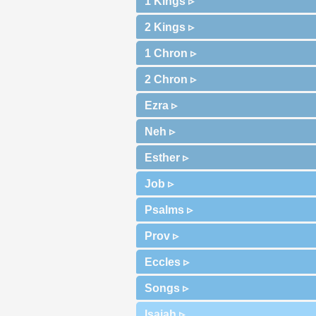
1 Kings ▹
2 Kings ▹
1 Chron ▹
2 Chron ▹
Ezra ▹
Neh ▹
Esther ▹
Job ▹
Psalms ▹
Prov ▹
Eccles ▹
Songs ▹
Isaiah ▹