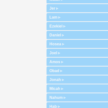
Jer ▹
Lam ▹
Ezekiel ▹
Daniel ▹
Hosea ▹
Joel ▹
Amos ▹
Obad ▹
Jonah ▹
Micah ▹
Nahum ▹
Hab ▹