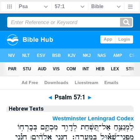
Bible
>
Hebrew
> Psalm 57:1
◄
Psalm 57:1
►
Hebrew Texts
Westminster Leningrad Codex
לַמְנַצֵּ֣חַ אַל־תַּ֭שְׁחֵת לְדָוִ֣ד מִכְתָּ֑ם בְּבָרְח֥וֹ
מִפְּנֵי־שָׁ֝א֗וּל בַּמְּעָרָֽה׃ חָנֵּ֤נִי אֱלֹהִ֨ים׀ חָנֵּ֗נִי