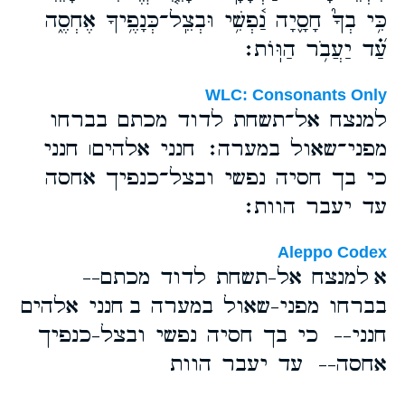
כִּ֥י בְךָ֮ חָסָ֪יָה נַ֫פְשִׁ֥י וּבְצֵֽל־כְּנָפֶ֥יךָ אֶחְסֶ֑ה
עַ֝֗ד יַעֲבֹ֥ר הַוּֽוֹת׃
WLC: Consonants Only
למנצח אל־תשחת לדוד מכתם בברחו
מפני־שאול במערה׃ חנני אלהים׀ חנני
כי בך חסיה נפשי ובצל־כנפיך אחסה
עד יעבר הוות׃
Aleppo Codex
א למנצח אל-תשחת לדוד מכתם--
בברחו מפני-שאול במערה ב חנני אלהים
חנני-- כי בך חסיה נפשי ובצל-כנפיך
אחסה-- עד יעבר הוות