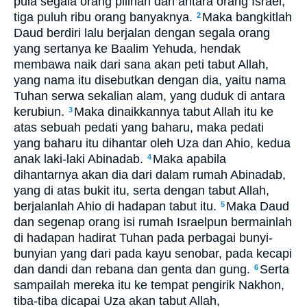
pula segala orang pilihan dari antara orang Israel,
tiga puluh ribu orang banyaknya.
Maka bangkitlah
2
Daud berdiri lalu berjalan dengan segala orang
yang sertanya ke Baalim Yehuda, hendak
membawa naik dari sana akan peti tabut Allah,
yang nama itu disebutkan dengan dia, yaitu nama
Tuhan serwa sekalian alam, yang duduk di antara
kerubiun.
Maka dinaikkannya tabut Allah itu ke
3
atas sebuah pedati yang baharu, maka pedati
yang baharu itu dihantar oleh Uza dan Ahio, kedua
anak laki-laki Abinadab.
Maka apabila
4
dihantarnya akan dia dari dalam rumah Abinadab,
yang di atas bukit itu, serta dengan tabut Allah,
berjalanlah Ahio di hadapan tabut itu.
Maka Daud
5
dan segenap orang isi rumah Israelpun bermainlah
di hadapan hadirat Tuhan pada perbagai bunyi-
bunyian yang dari pada kayu senobar, pada kecapi
dan dandi dan rebana dan genta dan gung.
Serta
6
sampailah mereka itu ke tempat pengirik Nakhon,
tiba-tiba dicapai Uza akan tabut Allah,