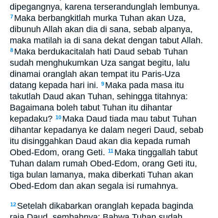
dipegangnya, karena terserandunglah lembunya.
Maka berbangkitlah murka Tuhan akan Uza,
7
dibunuh Allah akan dia di sana, sebab alpanya,
maka matilah ia di sana dekat dengan tabut Allah.
Maka berdukacitalah hati Daud sebab Tuhan
8
sudah menghukumkan Uza sangat begitu, lalu
dinamai oranglah akan tempat itu Paris-Uza
datang kepada hari ini.
Maka pada masa itu
9
takutlah Daud akan Tuhan, sehingga titahnya:
Bagaimana boleh tabut Tuhan itu dihantar
kepadaku?
Maka Daud tiada mau tabut Tuhan
10
dihantar kepadanya ke dalam negeri Daud, sebab
itu disinggahkan Daud akan dia kepada rumah
Obed-Edom, orang Geti.
Maka tinggallah tabut
11
Tuhan dalam rumah Obed-Edom, orang Geti itu,
tiga bulan lamanya, maka diberkati Tuhan akan
Obed-Edom dan akan segala isi rumahnya.
Setelah dikabarkan oranglah kepada baginda
12
raja Daud, sembahnya: Bahwa Tuhan sudah