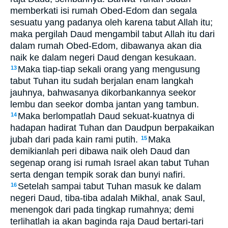
memberkati isi rumah Obed-Edom dan segala
sesuatu yang padanya oleh karena tabut Allah itu;
maka pergilah Daud mengambil tabut Allah itu dari
dalam rumah Obed-Edom, dibawanya akan dia
naik ke dalam negeri Daud dengan kesukaan.
Maka tiap-tiap sekali orang yang mengusung
13
tabut Tuhan itu sudah berjalan enam langkah
jauhnya, bahwasanya dikorbankannya seekor
lembu dan seekor domba jantan yang tambun.
Maka berlompatlah Daud sekuat-kuatnya di
14
hadapan hadirat Tuhan dan Daudpun berpakaikan
jubah dari pada kain rami putih.
Maka
15
demikianlah peri dibawa naik oleh Daud dan
segenap orang isi rumah Israel akan tabut Tuhan
serta dengan tempik sorak dan bunyi nafiri.
Setelah sampai tabut Tuhan masuk ke dalam
16
negeri Daud, tiba-tiba adalah Mikhal, anak Saul,
menengok dari pada tingkap rumahnya; demi
terlihatlah ia akan baginda raja Daud bertari-tari