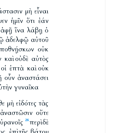
άστασιν μὴ εἶναι
ν ἡμῖν ὅτι ἐάν
 ἀφῇ ἵνα λάβῃ ὁ
τῷ ἀδελφῷ αὐτοῦ
ἀποθνῄσκων οὐκ
ν καὶ οὐδὲ αὐτὸς
οἱ ἑπτὰ καὶ οὐκ
ῇ οὖν ἀναστάσει
αὐτὴν γυναῖκα
ε μὴ εἰδότες τὰς
 ἀναστῶσιν οὔτε
οὐρανοῖς
περὶ δὲ
26
ς, ἐπὶ τῆς βάτου