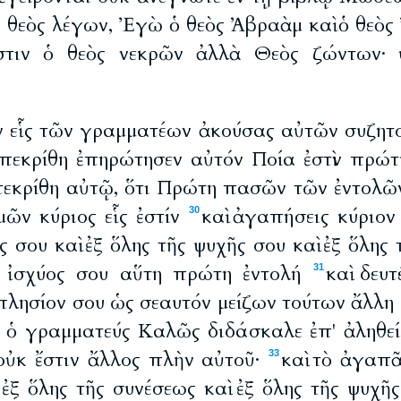
 θεὸς λέγων, Ἐγὼ ὁ θεὸς Ἀβραὰμ καὶ ὁ θεὸς 
στιν ὁ θεὸς νεκρῶν ἀλλὰ Θεὸς ζώντων· 
 εἷς τῶν γραμματέων ἀκούσας αὐτῶν συζητο
πεκρίθη ἐπηρώτησεν αὐτόν Ποία ἐστὶν πρώ
πεκρίθη αὐτῷ, ὅτι Πρώτη πασῶν τῶν ἐντολῶ
μῶν κύριος εἷς ἐστίν
καὶ ἀγαπήσεις κύριον
30
ς σου καὶ ἐξ ὅλης τῆς ψυχῆς σου καὶ ἐξ ὅλης 
ς ἰσχύος σου αὕτη πρώτη ἐντολή
καὶ δευ
31
λησίον σου ὡς σεαυτόν μείζων τούτων ἄλλη 
ῷ ὁ γραμματεύς Καλῶς διδάσκαλε ἐπ' ἀληθεία
 οὐκ ἔστιν ἄλλος πλὴν αὐτοῦ·
καὶ τὸ ἀγαπᾶ
33
 ἐξ ὅλης τῆς συνέσεως καὶ ἐξ ὅλης τῆς ψυχῆς,