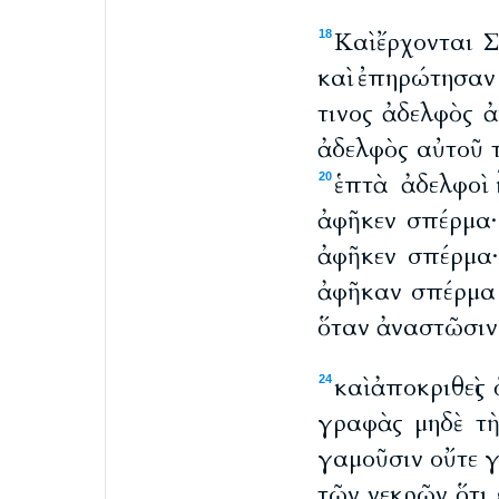
Καὶ ἔρχονται 
18
καὶ ἐπηρώτησαν
τινος ἀδελφὸς 
ἀδελφὸς αὐτοῦ 
ἑπτὰ ἀδελφοὶ
20
ἀφῆκεν σπέρμα·
ἀφῆκεν σπέρμα·
ἀφῆκαν σπέρμα 
ὅταν ἀναστῶσιν 
καὶ ἀποκριθεὶς
24
γραφὰς μηδὲ τὴ
γαμοῦσιν οὔτε γα
τῶν νεκρῶν ὅτι 