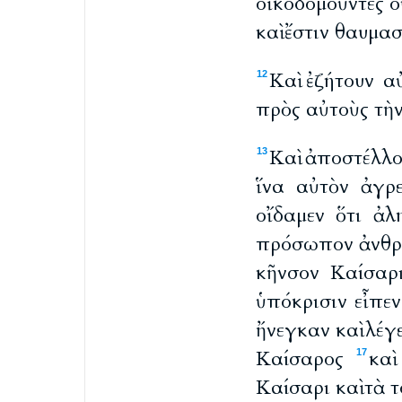
οἰκοδομοῦντες ο
καὶ ἔστιν θαυμα
Καὶ ἐζήτουν α
12
πρὸς αὐτοὺς τὴν
Καὶ ἀποστέλλ
13
ἵνα αὐτὸν ἀγρ
οἴδαμεν ὅτι ἀλ
πρόσωπον ἀνθρώπ
κῆνσον Καίσαρ
ὑπόκρισιν εἶπεν
ἤνεγκαν καὶ λέγ
Καίσαρος
καὶ
17
Καίσαρι καὶ τὰ 