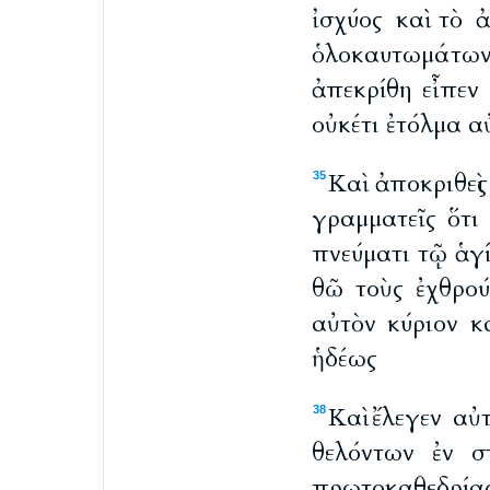
ἰσχύος καὶ τὸ
ὁλοκαυτωμάτων
ἀπεκρίθη εἶπεν
οὐκέτι ἐτόλμα α
Καὶ ἀποκριθε
35
γραμματεῖς ὅτι
πνεύματι τῷ ἁγί
θῶ τοὺς ἐχθρο
αὐτὸν κύριον κ
ἡδέως
Καὶ ἔλεγεν αὐ
38
θελόντων ἐν σ
πρωτοκαθεδρίας