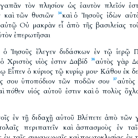
 ἀγαπᾶν τὸν πλησίον ὡς ἑαυτὸν πλεῖόν ἐσ
 καὶ τῶν θυσιῶν
καὶ ὁ Ἰησοῦς ἰδὼν αὐτ
34
 αὐτῷ Οὐ μακρὰν εἶ ἀπὸ τῆς βασιλείας τοῦ 
ὐτὸν ἐπερωτῆσαι
ὶς ὁ Ἰησοῦς ἔλεγεν διδάσκων ἐν τῷ ἱερῷ 
 ὁ Χριστὸς υἱὸς ἐστιν Δαβίδ
αὐτὸς γὰρ Δα
36
ῳ Εἶπεν ὁ κύριος τῷ κυρίῳ μου· Κάθου ἐκ δ
ύς σου ὑποπόδιον τῶν ποδῶν σου
αὐτὸς 
37
αὶ πόθεν υἱός αὐτοῦ ἐστιν καὶ ὁ πολὺς ὄχλ
τοῖς ἐν τῇ διδαχῇ αὐτοῦ Βλέπετε ἀπὸ τῶν
τολαῖς περιπατεῖν καὶ ἀσπασμοὺς ἐν ταῖ
 ἐν ταῖς συναγωγαῖς καὶ πρωτοκλισίας ἐν τ