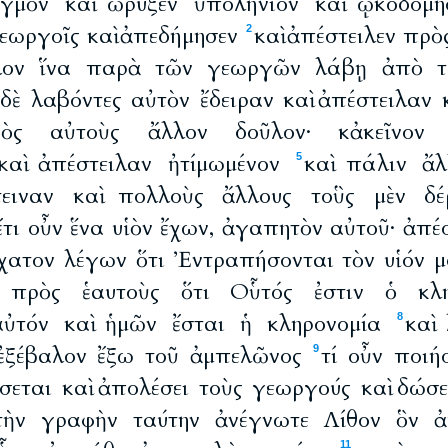
αγμὸν καὶ ὤρυξεν ὑπολήνιον καὶ ᾠκοδόμη
εωργοῖς καὶ ἀπεδήμησεν
καὶ ἀπέστειλεν πρ
2
λον ἵνα παρὰ τῶν γεωργῶν λάβῃ ἀπὸ τ
 δὲ λαβόντες αὐτὸν ἔδειραν καὶ ἀπέστειλαν 
ρὸς αὐτοὺς ἄλλον δοῦλον· κἀκεῖνον λ
αὶ ἀπέστειλαν ἠτίμωμένον
καὶ πάλιν ἄλ
5
τειναν καὶ πολλοὺς ἄλλους τοὓς μὲν δέ
ἔτι οὖν ἕνα υἱὸν ἔχων, ἀγαπητὸν αὐτοῦ· ἀπέσ
χατον λέγων ὅτι Ἐντραπήσονται τὸν υἱόν μ
 πρὸς ἑαυτοὺς ὅτι Οὗτός ἐστιν ὁ κλη
αὐτόν καὶ ἡμῶν ἔσται ἡ κληρονομία
καὶ
8
 ἐξέβαλον ἔξω τοῦ ἀμπελῶνος
τί οὖν ποιή
9
σεται καὶ ἀπολέσει τοὺς γεωργούς καὶ δώσ
τὴν γραφὴν ταύτην ἀνέγνωτε Λίθον ὃν ἀ
11