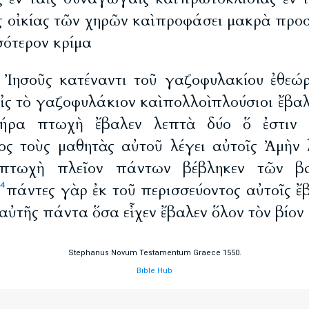
ς οἰκίας τῶν χηρῶν καὶ προφάσει μακρὰ προσ
σότερον κρίμα
 Ἰησοῦς κατέναντι τοῦ γαζοφυλακίου ἐθεώ
ἰς τὸ γαζοφυλάκιον καὶ πολλοὶ πλούσιοι ἔβα
χήρα πτωχὴ ἔβαλεν λεπτὰ δύο ὅ ἐστιν 
ς τοὺς μαθητὰς αὐτοῦ λέγει αὐτοῖς Ἀμὴν 
πτωχὴ πλεῖον πάντων βέβληκεν τῶν βα
πάντες γὰρ ἐκ τοῦ περισσεύοντος αὐτοῖς ἔ
44
αὐτῆς πάντα ὅσα εἶχεν ἔβαλεν ὅλον τὸν βίον
Stephanus Novum Testamentum Graece 1550.
Bible Hub