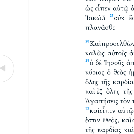
ὡς εἶπεν αὐτῷ ὁ
Ἰακώβ
οὐκ ἔ
27
πλανᾶσθε
Καὶ προσελθὼν
28
καλῶς αὐτοῖς ἀ
ὁ δὲ Ἰησοῦς ἀ
29
κύριος ὁ θεὸς ἡ
ὅλης τῆς καρδία
καὶ ἐξ ὅλης τῆ
Ἀγαπήσεις τὸν π
καὶ εἶπεν αὐτ
32
ἐστιν Θεὸς, καὶ
τῆς καρδίας καὶ