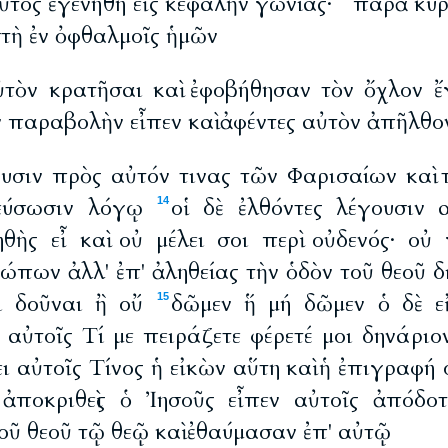
ὗτος ἐγενήθη εἰς κεφαλὴν γωνίας·
παρὰ κυρ
στὴ ἐν ὀφθαλμοῖς ἡμῶν
ὐτὸν κρατῆσαι καὶ ἐφοβήθησαν τὸν ὄχλον 
 παραβολὴν εἶπεν καὶ ἀφέντες αὐτὸν ἀπῆλθο
ουσιν πρὸς αὐτόν τινας τῶν Φαρισαίων κα
εύσωσιν λόγῳ
οἱ δὲ ἐλθόντες λέγουσιν
14
ηθὴς εἶ καὶ οὐ μέλει σοι περὶ οὐδενός· οὐ 
ων ἀλλ' ἐπ' ἀληθείας τὴν ὁδὸν τοῦ θεοῦ δι
ι δοῦναι ἢ οὔ
δῶμεν ἥ μή δῶμεν ὁ δὲ ε
15
 αὐτοῖς Τί με πειράζετε φέρετέ μοι δηνάριο
ει αὐτοῖς Τίνος ἡ εἰκὼν αὕτη καὶ ἡ ἐπιγραφή 
 ἀποκριθεὶς ὁ Ἰησοῦς εἶπεν αὐτοῖς ἀπόδ
τοῦ θεοῦ τῷ θεῷ καὶ ἐθαύμασαν ἐπ' αὐτῷ