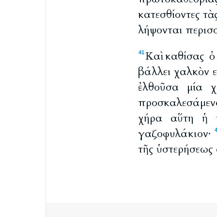
κατεσθίοντες τὰ
λήψονται περισ
Καὶ καθίσας ὁ
41
βάλλει χαλκὸν ε
ἐλθοῦσα μία 
προσκαλεσάμενο
χήρα αὕτη ἡ 
γαζοφυλάκιον·
τῆς ὑστερήσεως 