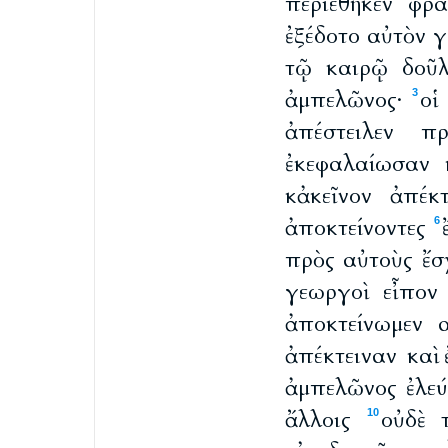
περιέθηκεν φρ
ἐξέδοτο αὐτὸν γ
τῷ καιρῷ δοῦ
ἀμπελῶνος·
οἱ
3
ἀπέστειλεν π
ἐκεφαλαίωσαν κ
κἀκεῖνον ἀπέκ
ἀποκτείνοντες
6
πρὸς αὐτοὺς ἔσ
γεωργοὶ εἶπον
ἀποκτείνωμεν 
ἀπέκτειναν καὶ
ἀμπελῶνος ἐλεύ
ἄλλοις
οὐδὲ 
10