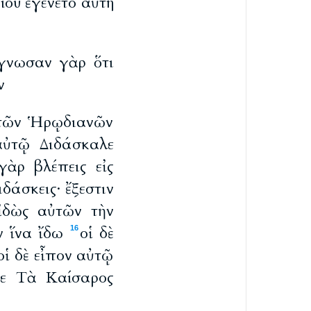
ίου ἐγένετο αὕτη
ἔγνωσαν γὰρ ὅτι
ν
ὶ τῶν Ἡρῳδιανῶν
 αὐτῷ Διδάσκαλε
γὰρ βλέπεις εἰς
δάσκεις· ἔξεστιν
ἰδὼς αὐτῶν τὴν
ν ἵνα ἴδω
οἱ δὲ
16
οἱ δὲ εἶπον αὐτῷ
οτε Τὰ Καίσαρος