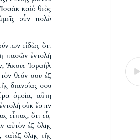
Ἰσαὰκ καὶ ὁ θεὸς
ὑμεῖς οὖν πολὺ
ύντων εἰδὼς ὅτι
τη πασῶν ἐντολὴ
ν, Ἄκουε Ἰσραήλ
 τὸν θεόν σου ἐξ
τῆς διανοίας σου
τέρα ὁμοία, αὕτη
ἐντολὴ οὐκ ἔστιν
ς εἶπας, ὅτι εἷς
ν αὐτὸν ἐξ ὅλης
 καὶ ἐξ ὅλης τῆς