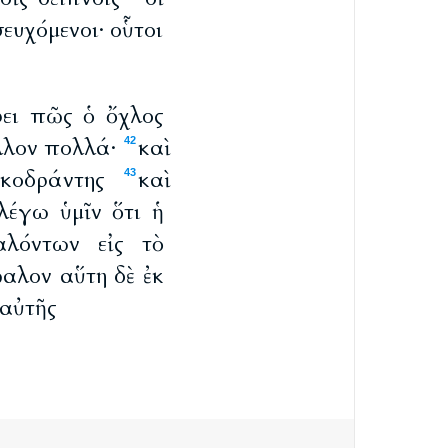
ευχόμενοι· οὗτοι
ρει πῶς ὁ ὄχλος
λλον πολλά·
καὶ
42
κοδράντης
καὶ
43
λέγω ὑμῖν ὅτι ἡ
λόντων εἰς τὸ
βαλον αὕτη δὲ ἐκ
 αὐτῆς