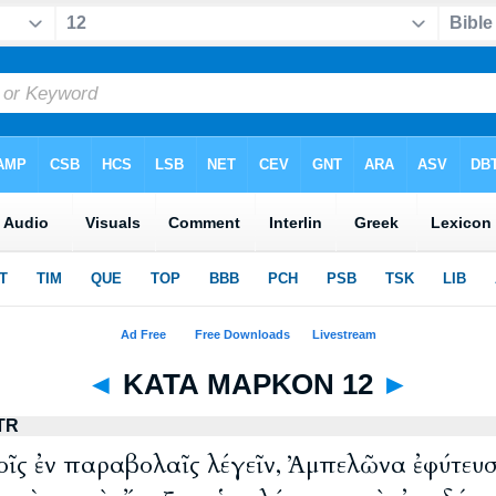
◄
ΚΑΤΑ ΜΑΡΚΟΝ 12
►
TR
οῖς ἐν παραβολαῖς λέγεῖν, Ἀμπελῶνα ἐφύτευ