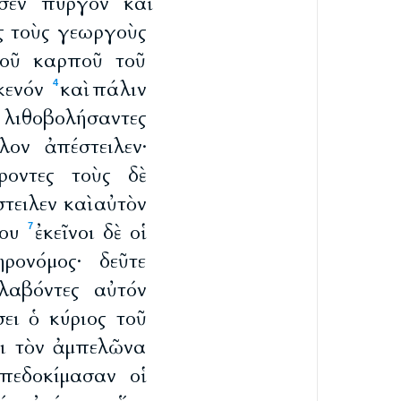
σεν πύργον καὶ
ὸς τοὺς γεωργοὺς
οῦ καρποῦ τοῦ
κενόν
καὶ πάλιν
4
ιθοβολήσαντες
λον ἀπέστειλεν·
ροντες τοὺς δὲ
τειλεν καὶ αὐτὸν
ου
ἐκεῖνοι δὲ οἱ
7
ρονόμος· δεῦτε
 λαβόντες αὐτόν
σει ὁ κύριος τοῦ
ει τὸν ἀμπελῶνα
πεδοκίμασαν οἱ