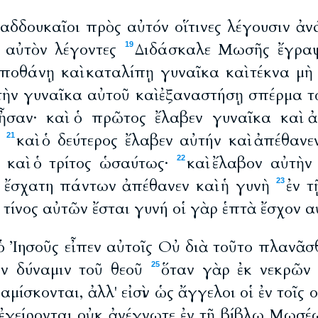
Σαδδουκαῖοι πρὸς αὐτόν οἵτινες λέγουσιν ἀν
 αὐτὸν λέγοντες
Διδάσκαλε Μωσῆς ἔγραψε
19
ἀποθάνῃ καὶ καταλίπῃ γυναῖκα καὶ τέκνα μὴ
τὴν γυναῖκα αὐτοῦ καὶ ἐξαναστήσῃ σπέρμα 
 ἦσαν· καὶ ὁ πρῶτος ἔλαβεν γυναῖκα καὶ 
καὶ ὁ δεύτερος ἔλαβεν αὐτήν καὶ ἀπέθανε
21
 καὶ ὁ τρίτος ὡσαύτως·
καὶ ἔλαβον αὐτὴν 
22
ἔσχατη πάντων ἀπέθανεν καὶ ἡ γυνὴ
ἐν τ
23
τίνος αὐτῶν ἔσται γυνή οἱ γὰρ ἑπτὰ ἔσχον 
 ὁ Ἰησοῦς εἶπεν αὐτοῖς Οὐ διὰ τοῦτο πλανᾶσθ
ν δύναμιν τοῦ θεοῦ
ὅταν γὰρ ἐκ νεκρῶν
25
μίσκονται, ἀλλ' εἰσὶν ὡς ἄγγελοι οἱ ἐν τοῖς 
ἐγείρονται οὐκ ἀνέγνωτε ἐν τῇ βίβλῳ Μωσέω