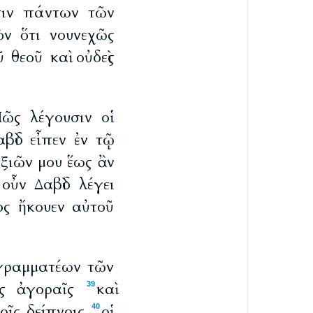
τιν πάντων τῶν
ὸν ὅτι νουνεχῶς
θεοῦ καὶ οὐδεὶς
Πῶς λέγουσιν οἱ
βὶδ εἶπεν ἐν τῷ
εξιῶν μου ἕως ἂν
οὖν Δαβὶδ λέγει
ος ἤκουεν αὐτοῦ
 γραμματέων τῶν
ς ἀγοραῖς
καὶ
39
οῖς δείπνοις
οἱ
40