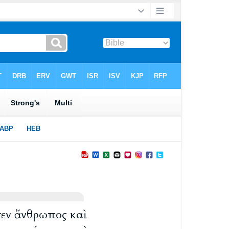
σεν ἄνθρωπος καὶ