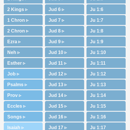
2 Kings ▹
1 Chron ▹
2 Chron ▹
Ezra ▹
Neh ▹
Esther ▹
Job ▹
Psalms ▹
Prov ▹
Eccles ▹
Songs ▹
Isaiah ▹