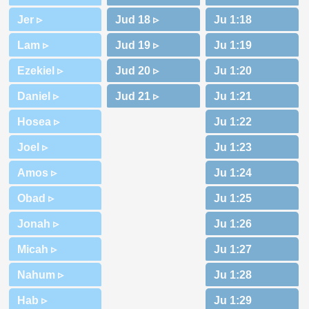
Jer ▹
Lam ▹
Ezekiel ▹
Daniel ▹
Hosea ▹
Joel ▹
Amos ▹
Obad ▹
Jonah ▹
Micah ▹
Nahum ▹
Hab ▹