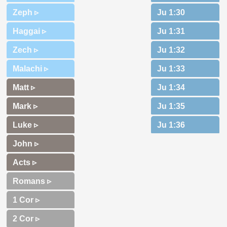
Zeph ▹
Haggai ▹
Zech ▹
Malachi ▹
Matt ▹
Mark ▹
Luke ▹
John ▹
Acts ▹
Romans ▹
1 Cor ▹
2 Cor ▹