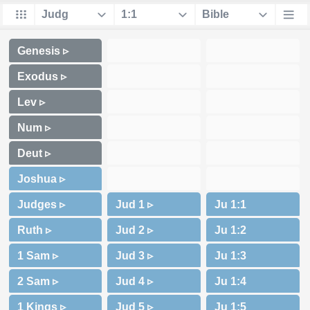
Genesis ▹
Exodus ▹
Lev ▹
Num ▹
Deut ▹
Joshua ▹
Judges ▹
Ruth ▹
1 Sam ▹
2 Sam ▹
1 Kings ▹