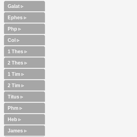
Galat ▹
Ephes ▹
Php ▹
Col ▹
1 Thes ▹
2 Thes ▹
1 Tim ▹
2 Tim ▹
Titus ▹
Phm ▹
Heb ▹
James ▹