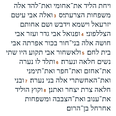
ויחת הליד את־אחומי ואת־להד אלה
משפחות הצרעתי׃ס
ואלה אבי עיטם
3
יזרעאל וישמא וידבש ושם אחותם
הצללפוני׃
ופנואל אבי גדר ועזר אבי
4
חושה אלה בני־חור בכור אפרתה אבי
בית לחם׃
ולאשחור אבי תקוע היו שתי
5
נשים חלאה ונערה׃
ותלד לו נערה
6
את־אחזם ואת־חפר ואת־תימני
ואת־האחשתרי אלה בני נערה׃
ובני
7
חלאה צרת יצחר ואתנן׃
וקוץ הוליד
8
את־ענוב ואת־הצבבה ומשפחות
אחרחל בן־הרום׃