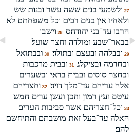
ולשמעי בנים ששה עשר ובנות שש
27
ולאחיו אין בנים רבים וכל משפחתם לא
הרבו עד־בני יהודה׃ס
וישבו
28
בבאר־שבע ומולדה וחצר שועל׃
ובבלהה ובעצם ובתולד׃
ובבתואל
30
29
ובחרמה ובציקלג׃
ובבית מרכבות
31
ובחצר סוסים ובבית בראי ובשערים
אלה עריהם עד־מלך דויד׃
וחצריהם
32
עיטם ועין רמון ותכן ועשן ערים חמש׃
וכל־חצריהם אשר סביבות הערים
33
האלה עד־בעל זאת מושבתם והתיחשם
להם׃