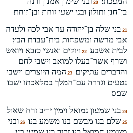
המעכתי׃
ובני שימון אמנון ורנה
20
בן־חנן ותולון ובני ישעי זוחת ובן־זוחת׃
בני שלה בן־יהודה ער אבי לכה ולעדה
21
אבי מרשה ומשפחות בית־עבדת הבץ
לבית אשבע׃
ויוקים ואנשי כזבא ויואש
22
ושרף אשר־בעלו למואב וישבי לחם
והדברים עתיקים׃
המה היוצרים וישבי
23
נטעים וגדרה עם־המלך במלאכתו ישבו
שם׃ס
בני שמעון נמואל וימין יריב זרח שאול׃
24
שלם בנו מבשם בנו משמע בנו׃
ובני
26
25
משמע חמואל בנו זכור בנו שמעי בנו׃