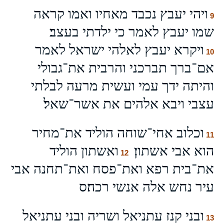
ויהי יעבץ נכבד מאחיו ואמו קראה
9
שמו יעבץ לאמר כי ילדתי בעצב׃
ויקרא יעבץ לאלהי ישראל לאמר
10
אם־ברך תברכני והרבית את־גבולי
והיתה ידך עמי ועשית מרעה לבלתי
עצבי ויבא אלהים את אשר־שאל׃
וכלוב אחי־שוחה הוליד את־מחיר
11
הוא אבי אשתון׃
ואשתון הוליד
12
את־בית רפא ואת־פסח ואת־תחנה אבי
עיר נחש אלה אנשי רכה׃ס
ובני קנז עתניאל ושריה ובני עתניאל
13