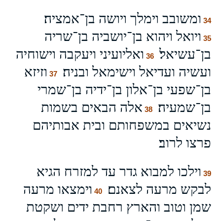
ומשובב וימלך ויושה בן־אמציה׃
34
ויואל ויהוא בן־יושביה בן־שריה
35
בן־עשיאל׃
ואליועיני ויעקבה וישוחיה
36
ועשיה ועדיאל וישימאל ובניה׃
וזיזא
37
בן־שפעי בן־אלון בן־ידיה בן־שמרי
בן־שמעיה׃
אלה הבאים בשמות
38
נשיאים במשפחותם ובית אבותיהם
פרצו לרוב׃
וילכו למבוא גדר עד למזרח הגיא
39
לבקש מרעה לצאנם׃
וימצאו מרעה
40
שמן וטוב והארץ רחבת ידים ושקטת