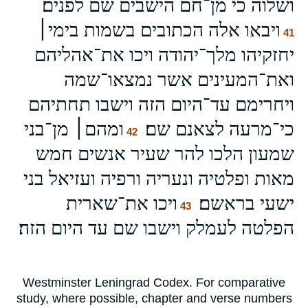
ושלוה כי מן־חם הישבים שם לפנים׃
ויבאו אלה הכתובים בשמות בימי׀
41
יחזקיהו מלך־יהודה ויכו את־אהליהם
ואת־המעינים אשר נמצאו־שמה
ויחרימם עד־היום הזה וישבו תחתיהם
כי־מרעה לצאנם שם׃
ומהם׀ מן־בני
42
שמעון הלכו להר שעיר אנשים חמש
מאות ופלטיה ונעריה ורפיה ועזיאל בני
ישעי בראשם׃
ויכו את־שארית
43
הפלטה לעמלק וישבו שם עד היום הזה׃
Westminster Leningrad Codex. For comparative
study, where possible, chapter and verse numbers