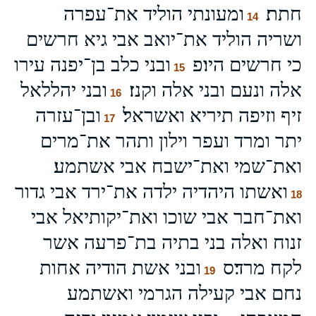
חתת׃
ומעונתי הוליד את־עפרה
14
ושריה הוליד את־יואב אבי גיא חרשים
כי חרשים היו׃פ
ובני כלב בן־יפנה עירו
15
אלה ונעם ובני אלה וקנז׃
ובני יהללאל
16
זיף וזיפה תיריא ואשראל׃
ובן־עזרה
17
יתר ומרד ועפר וילון ותהר את־מרים
ואת־שמי ואת־ישבח אבי אשתמע׃
ואשתו היהדיה ילדה את־ירד אבי גדור
18
ואת־חבר אבי שוכו ואת־יקותיאל אבי
זנוח ואלה בני בתיה בת־פרעה אשר
לקח מרד׃ס
ובני אשת הודיה אחות
19
נחם אבי קעילה הגרמי ואשתמע