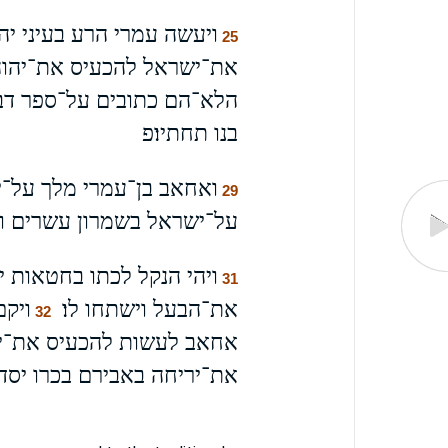
ויעשה עמרי הרע בעיני יהו
25
את־ישראל להכעיס את־יהוה
הלא־הם כתובים על־ספר דבר
בנו תחתיו׃פ
ואחאב בן־עמרי מלך על־
29
על־ישראל בשמרון עשרים וש
ויהי הנקל לכתו בחטאות י
31
את־הבעל וישתחו לו׃
ויקם
32
אחאב לעשות להכעיס את־יהו
את־יריחה באבירם בכרו יסדה 