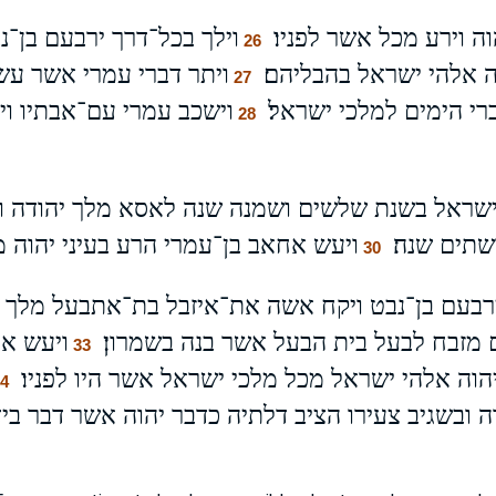
ה וירע מכל אשר לפניו׃
וילך בכל־דרך ירבעם בן־
26
 אלהי ישראל בהבליהם׃
ויתר דברי עמרי אשר עש
27
י הימים למלכי ישראל׃
וישכב עמרי עם־אבתיו וי
28
ישראל בשנת שלשים ושמנה שנה לאסא מלך יהודה ו
תים שנה׃
ויעש אחאב בן־עמרי הרע בעיני יהוה מ
30
רבעם בן־נבט ויקח אשה את־איזבל בת־אתבעל מלך צי
 מזבח לבעל בית הבעל אשר בנה בשמרון׃
ויעש א
33
ה אלהי ישראל מכל מלכי ישראל אשר היו לפניו׃
34
ובשגיב צעירו הציב דלתיה כדבר יהוה אשר דבר ביד י