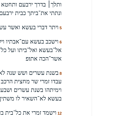
ותלך׀ בדרך ירבעם ותחטא 
ונתתי את־ביתך כבית ירבעם 
ויתר דברי בעשא ואשר עשה
5
וישכב בעשא עם־אבתיו ויקב
6
אל־בעשא ואל־ביתו ועל כל־
אשר־הכה אתו׃פ
בשנת עשרים ושש שנה לאס
8
עבדו זמרי שר מחצית הרכב
וימיתהו בשנת עשרים ושבע ל
בעשא לא־השאיר לו משתין בק
וישמד זמרי את כל־בית ב
12