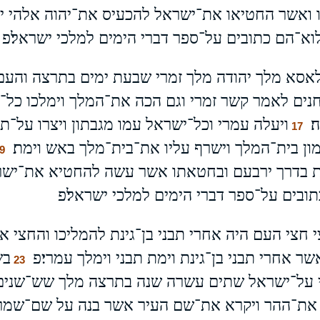
 ואשר החטיאו את־ישראל להכעיס את־יהוה אלהי י
א־הם כתובים על־ספר דברי הימים למלכי ישראל׃פ
סא מלך יהודה מלך זמרי שבעת ימים בתרצה והעם 
נים לאמר קשר זמרי וגם הכה את־המלך וימלכו כל
׃
ויעלה עמרי וכל־ישראל עמו מגבתון ויצרו על־תר
17
ון בית־המלך וישרף עליו את־בית־מלך באש וימת׃
9
כת בדרך ירבעם ובחטאתו אשר עשה להחטיא את־ישר
בים על־ספר דברי הימים למלכי ישראל׃פ
חצי העם היה אחרי תבני בן־גינת להמליכו והחצי אח
אחרי תבני בן־גינת וימת תבני וימלך עמרי׃פ
בש
23
 על־ישראל שתים עשרה שנה בתרצה מלך שש־שנים׃
את־ההר ויקרא את־שם העיר אשר בנה על שם־שמר א