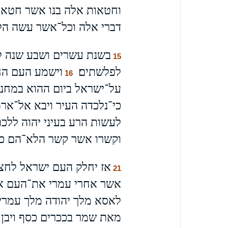
וחטאות אלה בנו אשר חטאו
דברי אלה וכל־אשר עשה הלו
בשנת עשרים ושבע שנה לא
15
לפלשתים׃
וישמע העם הח
16
על־ישראל ביום ההוא במחנה
כי־נלכדה העיר ויבא אל־ארמ
לעשות הרע בעיני יהוה לל
וקשרו אשר קשר הלא־הם כתו
אז יחלק העם ישראל לחצי 
21
אשר אחרי עמרי את־העם אשר 
לאסא מלך יהודה מלך עמרי
מאת שמר בככרים כסף ויבן 