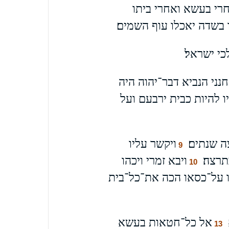
חרי בעשא ואחרי ביתו
בשדה יאכלו עוף השמים׃
י ישראל׃
חנני הנביא דבר־יהוה היה
 להיות כבית ירבעם ועל
 שנתים׃
ויקשר עליו
9
רצה׃
ויבא זמרי ויכהו
10
ו על־כסאו הכה את־כל־בית
אל כל־חטאות בעשא
13