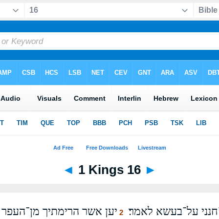
◄
1 Kings 16
►
־חנני על־בעשא לאמר׃
יען אשר הרימתיך מן־העפר ו
2