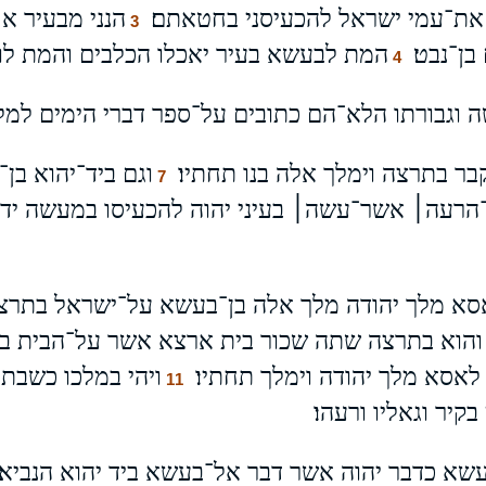
את־עמי ישראל להכעיסני בחטאתם׃
הנני מבעיר א
3
בן־נבט׃
המת לבעשא בעיר יאכלו הכלבים והמת לו 
4
 וגבורתו הלא־הם כתובים על־ספר דברי הימים למלכ
ר בתרצה וימלך אלה בנו תחתיו׃
וגם ביד־יהוא בן־
7
הרעה׀ אשר־עשה׀ בעיני יהוה להכעיסו במעשה ידיו
א מלך יהודה מלך אלה בן־בעשא על־ישראל בתרצה
 והוא בתרצה שתה שכור בית ארצא אשר על־הבית בת
אסא מלך יהודה וימלך תחתיו׃
ויהי במלכו כשבת
11
יר וגאליו ורעהו׃
עשא כדבר יהוה אשר דבר אל־בעשא ביד יהוא הנביא׃