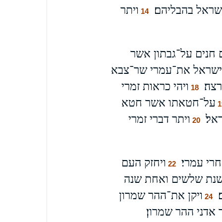
שראל בהבליהם׃
ויתר
14
חנים על־גבתון אשר
־ישראל את־עמרי שר־צבא
צה׃
ויהי כראות זמרי
18
על־חטאתו אשר חטא
1
אל׃
ויתר דברי זמרי
20
רי עמרי׃
ויחזק העם
22
נת שלשים ואחת שנה
ויקן את־ההר שמרון
24
דני ההר שמרון׃