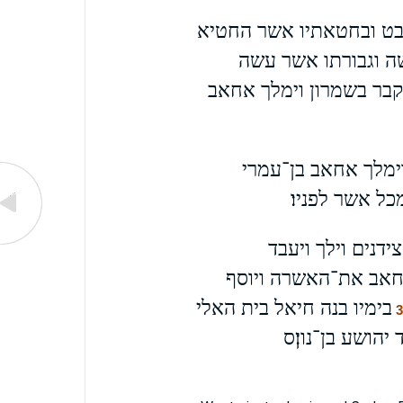
נבט ובחטאתיו אשר החטיא
ה וגבורתו אשר עשה
קבר בשמרון וימלך אחאב
ימלך אחאב בן־עמרי
כל אשר לפניו׃
דנים וילך ויעבד
חאב את־האשרה ויוסף
בימיו בנה חיאל בית האלי
הושע בן־נון׃ס