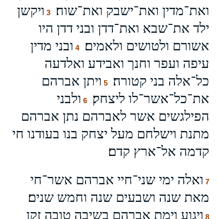
ואת־מדין ואת־ישבק ואת־שוח׃
ויקשן
3
ילד את־שבא ואת־דדן ובני דדן היו
אשורם ולטושים ולאמים׃
ובני מדין
4
עיפה ועפר וחנך ואבידע ואלדעה
כל־אלה בני קטורה׃
ויתן אברהם
5
את־כל־אשר־לו ליצחק׃
ולבני
6
הפילגשים אשר לאברהם נתן אברהם
מתנת וישלחם מעל יצחק בנו בעודנו חי
קדמה אל־ארץ קדם׃
ואלה ימי שני־חיי אברהם אשר־חי
7
מאת שנה ושבעים שנה וחמש שנים׃
ויגוע וימת אברהם בשיבה טובה זקן
8