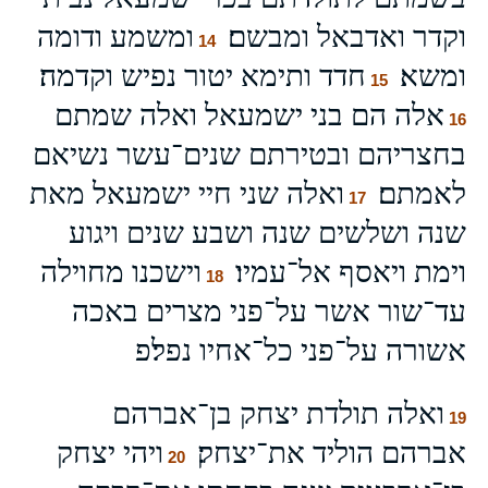
וקדר ואדבאל ומבשם׃
ומשמע ודומה
14
ומשא׃
חדד ותימא יטור נפיש וקדמה׃
15
אלה הם בני ישמעאל ואלה שמתם
16
בחצריהם ובטירתם שנים־עשר נשיאם
לאמתם׃
ואלה שני חיי ישמעאל מאת
17
שנה ושלשים שנה ושבע שנים ויגוע
וימת ויאסף אל־עמיו׃
וישכנו מחוילה
18
עד־שור אשר על־פני מצרים באכה
אשורה על־פני כל־אחיו נפל׃פ
ואלה תולדת יצחק בן־אברהם
19
אברהם הוליד את־יצחק׃
ויהי יצחק
20