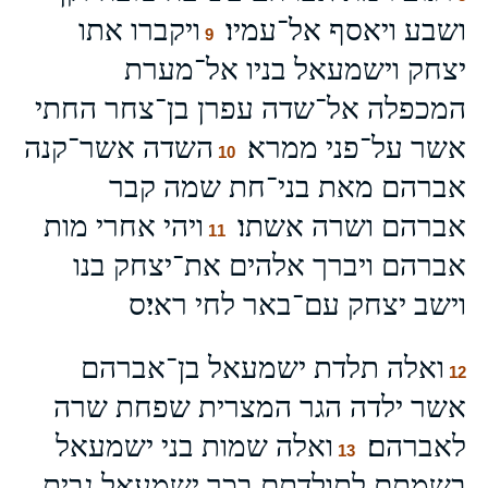
ושבע ויאסף אל־עמיו׃
ויקברו אתו
9
יצחק וישמעאל בניו אל־מערת
המכפלה אל־שדה עפרן בן־צחר החתי
אשר על־פני ממרא׃
השדה אשר־קנה
10
אברהם מאת בני־חת שמה קבר
אברהם ושרה אשתו׃
ויהי אחרי מות
11
אברהם ויברך אלהים את־יצחק בנו
וישב יצחק עם־באר לחי ראי׃ס
ואלה תלדת ישמעאל בן־אברהם
12
אשר ילדה הגר המצרית שפחת שרה
לאברהם׃
ואלה שמות בני ישמעאל
13
בשמתם לתולדתם בכר ישמעאל נבית