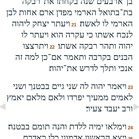
בן־ארבעים שנה בקחתו את־רבקה
בת־בתואל הארמי מפדן ארם אחות לבן
הארמי לו לאשה׃
ויעתר יצחק ליהוה
21
לנכח אשתו כי עקרה הוא ויעתר לו
יהוה ותהר רבקה אשתו׃
ויתרצצו
22
הבנים בקרבה ותאמר אם־כן למה זה
אנכי ותלך לדרש את־יהוה׃
ויאמר יהוה לה שני גיים בבטנך ושני
23
לאמים ממעיך יפרדו ולאם מלאם יאמץ
ורב יעבד צעיר׃
וימלאו ימיה ללדת והנה תומם בבטנה׃
24
ויצא הראשון אדמוני כלו כאדרת
25