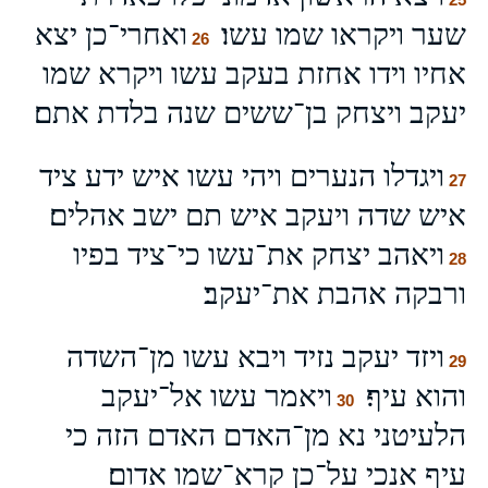
שער ויקראו שמו עשו׃
ואחרי־כן יצא
26
אחיו וידו אחזת בעקב עשו ויקרא שמו
יעקב ויצחק בן־ששים שנה בלדת אתם׃
ויגדלו הנערים ויהי עשו איש ידע ציד
27
איש שדה ויעקב איש תם ישב אהלים׃
ויאהב יצחק את־עשו כי־ציד בפיו
28
ורבקה אהבת את־יעקב׃
ויזד יעקב נזיד ויבא עשו מן־השדה
29
והוא עיף׃
ויאמר עשו אל־יעקב
30
הלעיטני נא מן־האדם האדם הזה כי
עיף אנכי על־כן קרא־שמו אדום׃