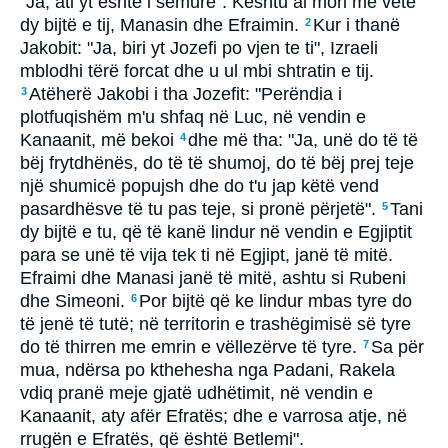
"Ja, ati yt është i sëmurë". Kështu ai mori me vete
dy bijtë e tij, Manasin dhe Efraimin.
Kur i thanë
2
Jakobit: "Ja, biri yt Jozefi po vjen te ti", Izraeli
mblodhi tërë forcat dhe u ul mbi shtratin e tij.
Atëherë Jakobi i tha Jozefit: "Perëndia i
3
plotfuqishëm m'u shfaq në Luc, në vendin e
Kanaanit, më bekoi
dhe më tha: "Ja, unë do të të
4
bëj frytdhënës, do të të shumoj, do të bëj prej teje
një shumicë popujsh dhe do t'u jap këtë vend
pasardhësve të tu pas teje, si pronë përjetë".
Tani
5
dy bijtë e tu, që të kanë lindur në vendin e Egjiptit
para se unë të vija tek ti në Egjipt, janë të mitë.
Efraimi dhe Manasi janë të mitë, ashtu si Rubeni
dhe Simeoni.
Por bijtë që ke lindur mbas tyre do
6
të jenë të tutë; në territorin e trashëgimisë së tyre
do të thirren me emrin e vëllezërve të tyre.
Sa për
7
mua, ndërsa po kthehesha nga Padani, Rakela
vdiq pranë meje gjatë udhëtimit, në vendin e
Kanaanit, aty afër Efratës; dhe e varrosa atje, në
rrugën e Efratës, që është Betlemi".