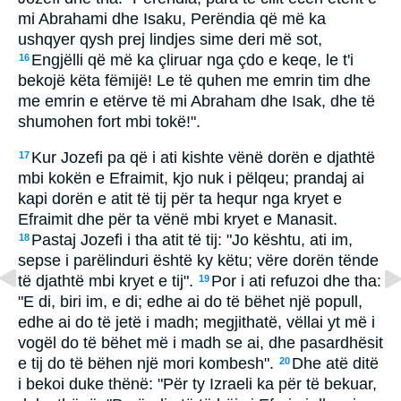
mi Abrahami dhe Isaku, Perëndia që më ka
ushqyer qysh prej lindjes sime deri më sot,
Engjëlli që më ka çliruar nga çdo e keqe, le t'i
16
bekojë këta fëmijë! Le të quhen me emrin tim dhe
me emrin e etërve të mi Abraham dhe Isak, dhe të
shumohen fort mbi tokë!".
Kur Jozefi pa që i ati kishte vënë dorën e djathtë
17
mbi kokën e Efraimit, kjo nuk i pëlqeu; prandaj ai
kapi dorën e atit të tij për ta hequr nga kryet e
Efraimit dhe për ta vënë mbi kryet e Manasit.
Pastaj Jozefi i tha atit të tij: "Jo kështu, ati im,
18
sepse i parëlinduri është ky këtu; vëre dorën tënde
të djathtë mbi kryet e tij".
Por i ati refuzoi dhe tha:
19
"E di, biri im, e di; edhe ai do të bëhet një popull,
edhe ai do të jetë i madh; megjithatë, vëllai yt më i
vogël do të bëhet më i madh se ai, dhe pasardhësit
e tij do të bëhen një mori kombesh".
Dhe atë ditë
20
i bekoi duke thënë: "Për ty Izraeli ka për të bekuar,