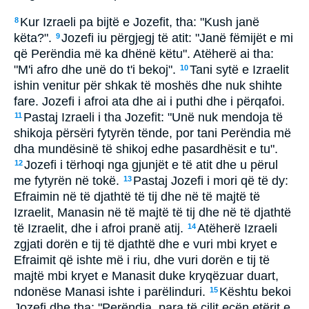
Kur Izraeli pa bijtë e Jozefit, tha: "Kush janë
8
këta?".
Jozefi iu përgjegj të atit: "Janë fëmijët e mi
9
që Perëndia më ka dhënë këtu". Atëherë ai tha:
"M'i afro dhe unë do t'i bekoj".
Tani sytë e Izraelit
10
ishin venitur për shkak të moshës dhe nuk shihte
fare. Jozefi i afroi ata dhe ai i puthi dhe i përqafoi.
Pastaj Izraeli i tha Jozefit: "Unë nuk mendoja të
11
shikoja përsëri fytyrën tënde, por tani Perëndia më
dha mundësinë të shikoj edhe pasardhësit e tu".
Jozefi i tërhoqi nga gjunjët e të atit dhe u përul
12
me fytyrën në tokë.
Pastaj Jozefi i mori që të dy:
13
Efraimin në të djathtë të tij dhe në të majtë të
Izraelit, Manasin në të majtë të tij dhe në të djathtë
të Izraelit, dhe i afroi pranë atij.
Atëherë Izraeli
14
zgjati dorën e tij të djathtë dhe e vuri mbi kryet e
Efraimit që ishte më i riu, dhe vuri dorën e tij të
majtë mbi kryet e Manasit duke kryqëzuar duart,
ndonëse Manasi ishte i parëlinduri.
Kështu bekoi
15
Jozefi dhe tha: "Perëndia, para të cilit ecën etërit e