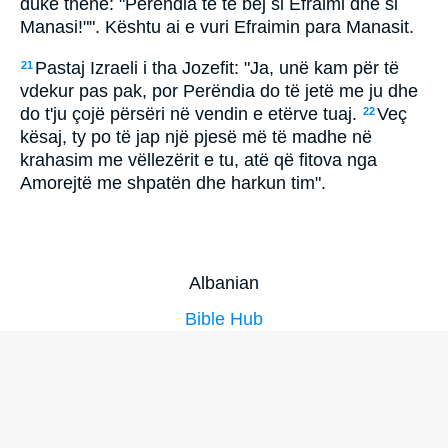
duke thënë: "Perëndia të të bëj si Efraimi dhe si
Manasi!"". Kështu ai e vuri Efraimin para Manasit.
Pastaj Izraeli i tha Jozefit: "Ja, unë kam për të
21
vdekur pas pak, por Perëndia do të jetë me ju dhe
do t'ju çojë përsëri në vendin e etërve tuaj.
Veç
22
kësaj, ty po të jap një pjesë më të madhe në
krahasim me vëllezërit e tu, atë që fitova nga
Amorejtë me shpatën dhe harkun tim".
Albanian
Bible Hub