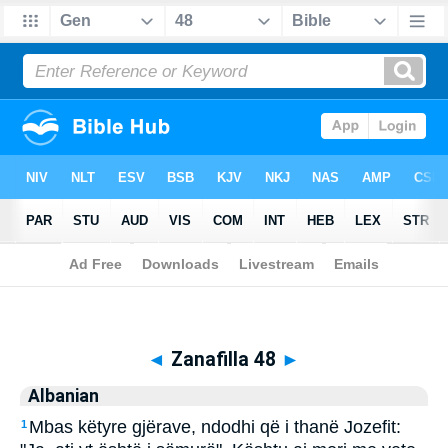
Biblia
>
Albanian
> Zanafilla 48
◄
Zanafilla 48
►
Albanian
Mbas këtyre gjërave, ndodhi që i thanë Jozefit:
1