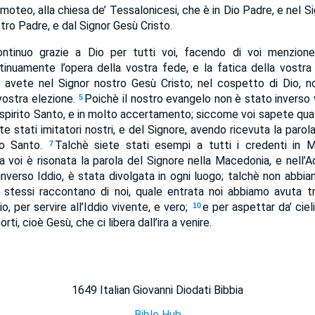
moteo, alla chiesa de’ Tessalonicesi, che è in Dio Padre, e nel Si
tro Padre, e dal Signor Gesù Cristo.
tinuo grazie a Dio per tutti voi, facendo di voi menzione 
nuamente l’opera della vostra fede, e la fatica della vostra 
i avete nel Signor nostro Gesù Cristo; nel cospetto di Dio, 
a vostra elezione.
Poichè il nostro evangelo non è stato inverso 
5
 Ispirito Santo, e in molto accertamento; siccome voi sapete qual
te stati imitatori nostri, e del Signore, avendo ricevuta la parola
ito Santo.
Talchè siete stati esempi a tutti i credenti in M
7
 voi è risonata la parola del Signore nella Macedonia, e nell’A
inverso Iddio, è stata divolgata in ogni luogo; talchè non abbi
 stessi raccontano di noi, quale entrata noi abbiamo avuta t
io, per servire all’Iddio vivente, e vero;
e per aspettar da’ cieli 
10
rti, cioè Gesù, che ci libera dall’ira a venire.
1649 Italian Giovanni Diodati Bibbia
Bible Hub