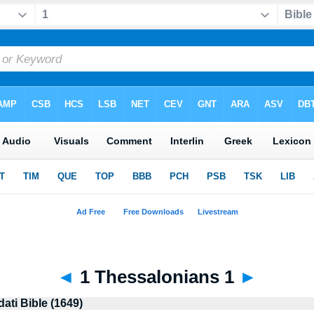
◄
1 Thessalonians 1
►
dati Bible (1649)