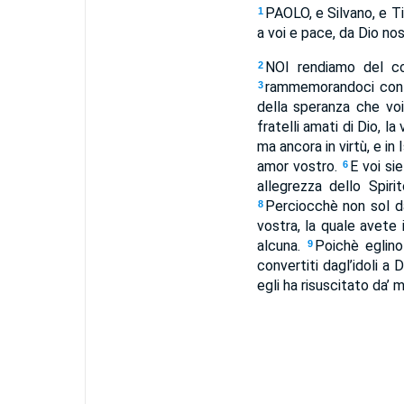
PAOLO, e Silvano, e Ti
1
a voi e pace, da Dio nos
NOI rendiamo del con
2
rammemorandoci conti
3
della speranza che vo
fratelli amati di Dio, l
ma ancora in virtù, e in
amor vostro.
E voi sie
6
allegrezza dello Spir
Perciocchè non sol da
8
vostra, la quale avete 
alcuna.
Poichè eglino
9
convertiti dagl’idoli a D
egli ha risuscitato da’ mo