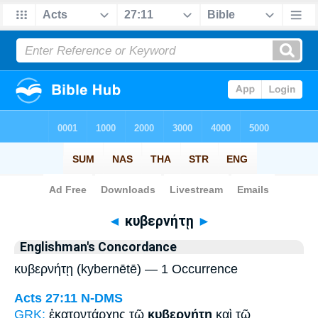
Bible
>
Strong's
> Greek
◄
κυβερνήτῃ
►
Englishman's Concordance
κυβερνήτῃ (kybernētē) — 1 Occurrence
Acts 27:11
N-DMS
GRK:
ἑκατοντάρχης τῷ
κυβερνήτῃ
καὶ τῷ