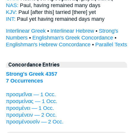
NAS:
Paul,
having remained
many days
KJV:
Paul
[after this] tarried
[there] yet
INT:
Paul yet
having remained
days many
Interlinear Greek
•
Interlinear Hebrew
•
Strong's
Numbers
•
Englishman's Greek Concordance
•
Englishman's Hebrew Concordance
•
Parallel Texts
Concordance Entries
Strong's Greek 4357
7 Occurrences
προσμεῖναι — 1 Occ.
προσμείνας — 1 Occ.
προσμένει — 1 Occ.
προσμένειν — 2 Occ.
προσμένουσίν — 2 Occ.