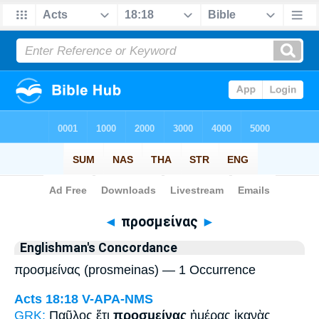
Bible
>
Strong's
> Greek
◄
προσμείνας
►
Englishman's Concordance
προσμείνας (prosmeinas) — 1 Occurrence
Acts 18:18
V-APA-NMS
GRK:
Παῦλος ἔτι
προσμείνας
ἡμέρας ἱκανὰς