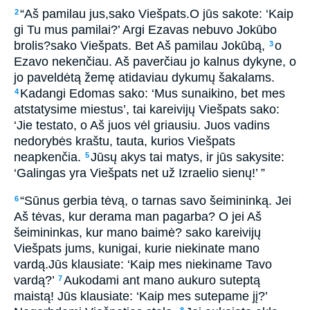
“Aš pamilau jus,­sako Viešpats.­O jūs sakote: ‘Kaip
2
gi Tu mus pamilai?’ Argi Ezavas nebuvo Jokūbo
brolis?­sako Viešpats.­ Bet Aš pamilau Jokūbą,
o
3
Ezavo nekenčiau. Aš paverčiau jo kalnus dykyne, o
jo paveldėtą žemę atidaviau dykumų šakalams.
Kadangi Edomas sako: ‘Mus sunaikino, bet mes
4
atstatysime miestus’, tai kareivijų Viešpats sako:
‘Jie testato, o Aš juos vėl griausiu. Juos vadins
nedorybės kraštu, tauta, kurios Viešpats
neapkenčia.
Jūsų akys tai matys, ir jūs sakysite:
5
‘Galingas yra Viešpats net už Izraelio sienų!’ ”
“Sūnus gerbia tėvą, o tarnas­ savo šeimininką. Jei
6
Aš tėvas, kur derama man pagarba? O jei Aš
šeimininkas, kur mano baimė?­ sako kareivijų
Viešpats jums, kunigai, kurie niekinate mano
vardą.­Jūs klausiate: ‘Kaip mes niekiname Tavo
vardą?’
Aukodami ant mano aukuro suteptą
7
maistą! Jūs klausiate: ‘Kaip mes sutepame jį?’