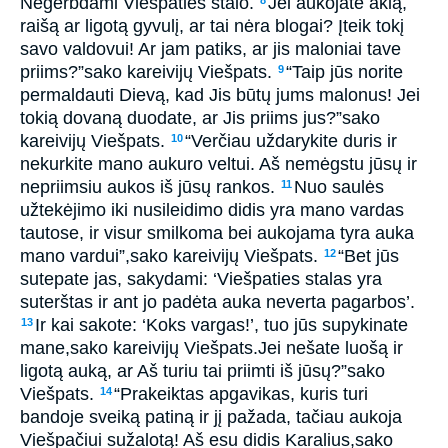
Negerbdami Viešpaties stalo.
Jei aukojate aklą,
8
raišą ar ligotą gyvulį, ar tai nėra blogai? Įteik tokį
savo valdovui! Ar jam patiks, ar jis maloniai tave
priims?”­sako kareivijų Viešpats.
“Taip jūs norite
9
permaldauti Dievą, kad Jis būtų jums malonus! Jei
tokią dovaną duodate, ar Jis priims jus?”­sako
kareivijų Viešpats.
“Verčiau uždarykite duris ir
10
nekurkite mano aukuro veltui. Aš nemėgstu jūsų ir
nepriimsiu aukos iš jūsų rankos.
Nuo saulės
11
užtekėjimo iki nusileidimo didis yra mano vardas
tautose, ir visur smilkoma bei aukojama tyra auka
mano vardui”,­sako kareivijų Viešpats.
“Bet jūs
12
sutepate jas, sakydami: ‘Viešpaties stalas yra
suterštas ir ant jo padėta auka neverta pagarbos’.
Ir kai sakote: ‘Koks vargas!’, tuo jūs supykinate
13
mane,­sako kareivijų Viešpats.­Jei nešate luošą ir
ligotą auką, ar Aš turiu tai priimti iš jūsų?”­sako
Viešpats.
“Prakeiktas apgavikas, kuris turi
14
bandoje sveiką patiną ir jį pažada, tačiau aukoja
Viešpačiui sužalotą! Aš esu didis Karalius,­sako