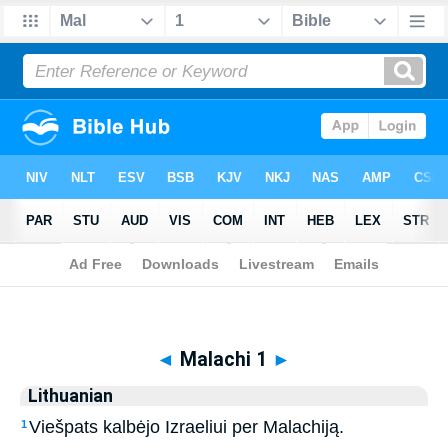
Biblia
>
Lithuanian
> Malachi 1
◄
Malachi 1
►
Lithuanian
Viešpats kalbėjo Izraeliui per Malachiją.
1