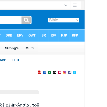
ὐδὲ αἱ ἐκκλησίαι τοῦ