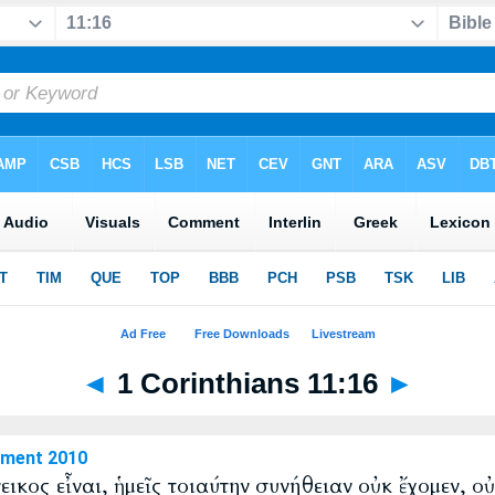
◄
1 Corinthians 11:16
►
ament 2010
όνεικος εἶναι, ἡμεῖς τοιαύτην συνήθειαν οὐκ ἔχομεν, ο