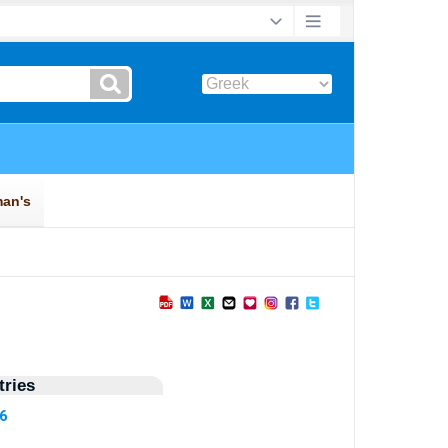
ries
36