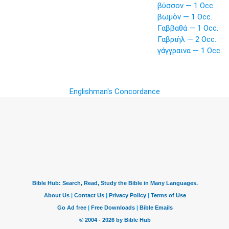
βύσσον — 1 Occ.
βωμὸν — 1 Occ.
Γαββαθά — 1 Occ.
Γαβριὴλ — 2 Occ.
γάγγραινα — 1 Occ.
Englishman's Concordance