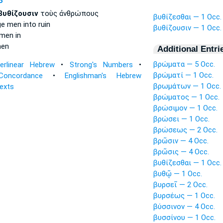
P
βυθίζουσιν
τοὺς ἀνθρώπους
βυθίζεσθαι — 1 Occ.
ge
men into ruin
βυθίζουσιν — 1 Occ.
men in
en
Additional Entri
βρώματα — 5 Occ.
terlinear Hebrew
•
Strong's Numbers
•
βρώματί — 1 Occ.
Concordance
•
Englishman's Hebrew
βρωμάτων — 1 Occ.
Texts
βρώματος — 1 Occ.
βρώσιμον — 1 Occ.
βρώσει — 1 Occ.
βρώσεως — 2 Occ.
βρῶσιν — 4 Occ.
βρῶσις — 4 Occ.
βυθίζεσθαι — 1 Occ.
βυθῷ — 1 Occ.
βυρσεῖ — 2 Occ.
βυρσέως — 1 Occ.
βύσσινον — 4 Occ.
βυσσίνου — 1 Occ.