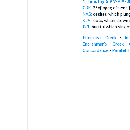
1 Timothy 6:9
V-PIA-3
GRK:
βλαβεράς αἵτινες
NAS:
desires which
plun
KJV:
lusts, which
drown
INT:
hurtful which
sink
m
Interlinear Greek
•
In
Englishman's Greek 
Concordance
•
Parallel 