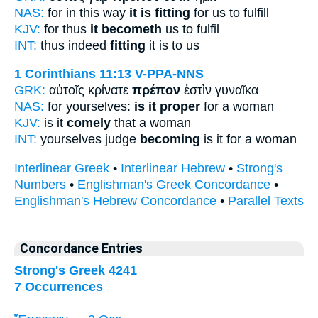
NAS:
for in this way
it is fitting
for us to fulfill
KJV:
for thus
it becometh
us to fulfil
INT:
thus indeed
fitting
it is to us
1 Corinthians 11:13
V-PPA-NNS
GRK:
αὐτοῖς κρίνατε
πρέπον
ἐστὶν γυναῖκα
NAS:
for yourselves:
is it proper
for a woman
KJV:
is it
comely
that a woman
INT:
yourselves judge
becoming
is it for a woman
Interlinear Greek
•
Interlinear Hebrew
•
Strong's
Numbers
•
Englishman's Greek Concordance
•
Englishman's Hebrew Concordance
•
Parallel Texts
Concordance Entries
Strong's Greek 4241
7 Occurrences