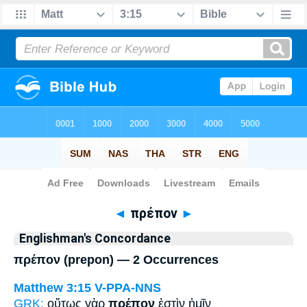
Bible
>
Strong's
> Greek
◄
πρέπον
►
Englishman's Concordance
πρέπον (prepon) — 2 Occurrences
Matthew 3:15
V-PPA-NNS
GRK:
οὕτως γὰρ
πρέπον
ἐστὶν ἡμῖν