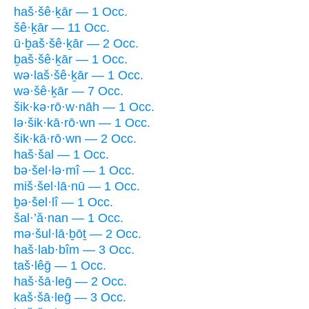
haš·šê·ḵār — 1 Occ.
šê·ḵār — 11 Occ.
ū·ḇaš·šê·ḵār — 2 Occ.
ḇaš·šê·ḵār — 1 Occ.
wə·laš·šê·ḵār — 1 Occ.
wə·šê·ḵār — 7 Occ.
šik·kə·rō·w·nāh — 1 Occ.
lə·šik·kā·rō·wn — 1 Occ.
šik·kā·rō·wn — 2 Occ.
haš·šal — 1 Occ.
bə·šel·lə·mî — 1 Occ.
miš·šel·lā·nū — 1 Occ.
ḇə·šel·lî — 1 Occ.
šal·’ă·nan — 1 Occ.
mə·šul·lā·ḇōṯ — 2 Occ.
haš·lab·bîm — 3 Occ.
taš·lêḡ — 1 Occ.
haš·šā·leḡ — 2 Occ.
kaš·šā·leḡ — 3 Occ.