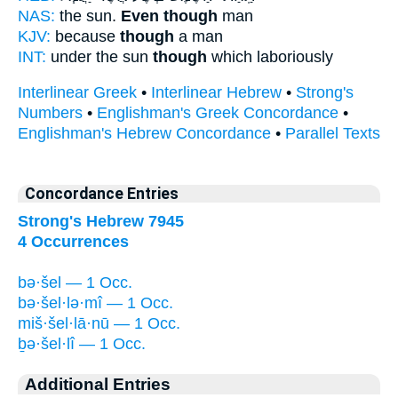
NAS:
the sun.
Even though
man
KJV:
because
though
a man
INT:
under the sun
though
which laboriously
Interlinear Greek
•
Interlinear Hebrew
•
Strong's
Numbers
•
Englishman's Greek Concordance
•
Englishman's Hebrew Concordance
•
Parallel Texts
Concordance Entries
Strong's Hebrew 7945
4 Occurrences
bə·šel — 1 Occ.
bə·šel·lə·mî — 1 Occ.
miš·šel·lā·nū — 1 Occ.
ḇə·šel·lî — 1 Occ.
Additional Entries