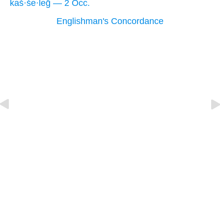
kaš·še·leḡ — 2 Occ.
Englishman's Concordance