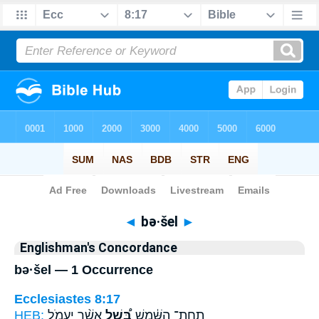
Bible
>
Strong's
> Hebrew
◄
bə·šel
►
Englishman's Concordance
bə·šel — 1 Occurrence
Ecclesiastes 8:17
HEB:
אֲשֶׁ֨ר יַעֲמֹ֧ל
בְּ֠שֶׁל
תַֽחַת־ הַשֶּׁ֔מֶשׁ