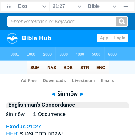
Bible
>
Strong's
> Hebrew
◄
šin·nōw
►
Englishman's Concordance
šin·nōw — 1 Occurrence
Exodus 21:27
HEB:
פ
שִׁנּֽוֹ׃
יְשַׁלְּחֶ֖נּוּ תַּ֥חַת