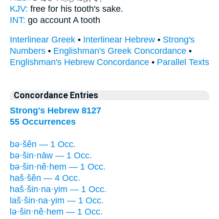
KJV:
free
for his tooth's
sake.
INT:
go account
A tooth
Interlinear Greek
•
Interlinear Hebrew
•
Strong's
Numbers
•
Englishman's Greek Concordance
•
Englishman's Hebrew Concordance
•
Parallel Texts
Concordance Entries
Strong's Hebrew 8127
55 Occurrences
bə·šên — 1 Occ.
bə·šin·nāw — 1 Occ.
bə·šin·nê·hem — 1 Occ.
haš·šên — 4 Occ.
haš·šin·na·yim — 1 Occ.
laš·šin·na·yim — 1 Occ.
lə·šin·nê·hem — 1 Occ.