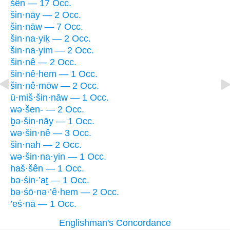
šên — 17 Occ.
šin·nāy — 2 Occ.
šin·nāw — 7 Occ.
šin·na·yiḵ — 2 Occ.
šin·na·yim — 2 Occ.
šin·nê — 2 Occ.
šin·nê·hem — 1 Occ.
šin·nê·mōw — 2 Occ.
ū·miš·šin·nāw — 1 Occ.
wə·šen- — 2 Occ.
ḇə·šin·nāy — 1 Occ.
wə·šin·nê — 3 Occ.
šin·nah — 2 Occ.
wə·šin·na·yin — 1 Occ.
haš·šên — 1 Occ.
bə·śin·’aṯ — 1 Occ.
bə·śō·nə·’ê·hem — 2 Occ.
’eś·nā — 1 Occ.
Englishman's Concordance