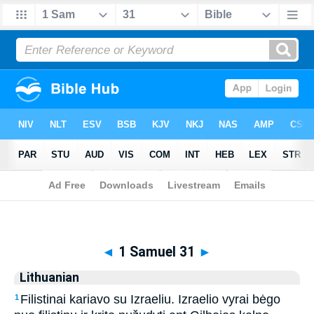
Biblia
>
Lithuanian
> 1 Samuel 31
◄
1 Samuel 31
►
Lithuanian
Filistinai kariavo su Izraeliu. Izraelio vyrai bėgo
1