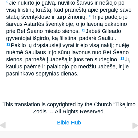
Jie nukirto jo galvą, nuvilko šarvus ir nešiojo po
9
visą filistinų kraštą, kad praneštų apie pergalę savo
stabų šventyklose ir tarp žmonių.
Ir jie padėjo jo
10
šarvus Astartės šventykloje, o jo lavoną pakabino
prie Bet Šeano miesto sienos.
Jabeš Gileado
11
gyventojai išgirdo, ką filistinai padarė Sauliui.
Pakilo jų drąsiausieji vyrai ir ėjo visą naktį; nuėję
12
nuėmė Sauliaus ir jo sūnų lavonus nuo Bet Šeano
sienos, parnešė į Jabešą ir juos ten sudegino.
Jų
13
kaulus paėmė ir palaidojo po medžiu Jabeše, ir jie
pasninkavo septynias dienas.
This translation is copyrighted by the Church "Tikejimo
Zodis" -- All Rights Reserved.
Bible Hub