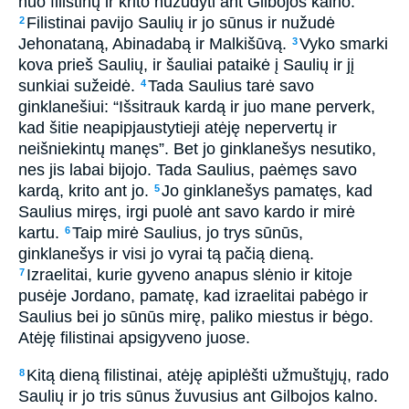
nuo filistinų ir krito nužudyti ant Gilbojos kalno.
Filistinai pavijo Saulių ir jo sūnus ir nužudė
2
Jehonataną, Abinadabą ir Malkišūvą.
Vyko smarki
3
kova prieš Saulių, ir šauliai pataikė į Saulių ir jį
sunkiai sužeidė.
Tada Saulius tarė savo
4
ginklanešiui: “Išsitrauk kardą ir juo mane perverk,
kad šitie neapipjaustytieji atėję nepervertų ir
neišniekintų manęs”. Bet jo ginklanešys nesutiko,
nes jis labai bijojo. Tada Saulius, paėmęs savo
kardą, krito ant jo.
Jo ginklanešys pamatęs, kad
5
Saulius miręs, irgi puolė ant savo kardo ir mirė
kartu.
Taip mirė Saulius, jo trys sūnūs,
6
ginklanešys ir visi jo vyrai tą pačią dieną.
Izraelitai, kurie gyveno anapus slėnio ir kitoje
7
pusėje Jordano, pamatę, kad izraelitai pabėgo ir
Saulius bei jo sūnūs mirę, paliko miestus ir bėgo.
Atėję filistinai apsigyveno juose.
Kitą dieną filistinai, atėję apiplėšti užmuštųjų, rado
8
Saulių ir jo tris sūnus žuvusius ant Gilbojos kalno.