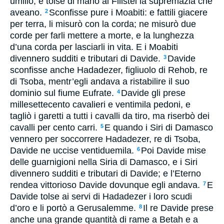
umiliò, e tolse di mano ai Filistei la supremazia che
aveano.
Sconfisse pure i Moabiti: e fattili giacere
2
per terra, li misurò con la corda; ne misurò due
corde per farli mettere a morte, e la lunghezza
d’una corda per lasciarli in vita. E i Moabiti
divennero sudditi e tributari di Davide.
Davide
3
sconfisse anche Hadadezer, figliuolo di Rehob, re
di Tsoba, mentr’egli andava a ristabilire il suo
dominio sul fiume Eufrate.
Davide gli prese
4
millesettecento cavalieri e ventimila pedoni, e
tagliò i garetti a tutti i cavalli da tiro, ma riserbò dei
cavalli per cento carri.
E quando i Siri di Damasco
5
vennero per soccorrere Hadadezer, re di Tsoba,
Davide ne uccise ventiduemila.
Poi Davide mise
6
delle guarnigioni nella Siria di Damasco, e i Siri
divennero sudditi e tributari di Davide; e l’Eterno
rendea vittorioso Davide dovunque egli andava.
E
7
Davide tolse ai servi di Hadadezer i loro scudi
d’oro e li portò a Gerusalemme.
Il re Davide prese
8
anche una grande quantità di rame a Betah e a