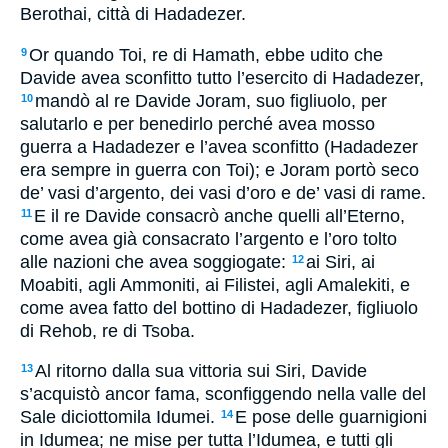
Berothai, città di Hadadezer.
Or quando Toi, re di Hamath, ebbe udito che
9
Davide avea sconfitto tutto l’esercito di Hadadezer,
mandò al re Davide Joram, suo figliuolo, per
10
salutarlo e per benedirlo perché avea mosso
guerra a Hadadezer e l’avea sconfitto (Hadadezer
era sempre in guerra con Toi); e Joram portò seco
de’ vasi d’argento, dei vasi d’oro e de’ vasi di rame.
E il re Davide consacrò anche quelli all’Eterno,
11
come avea già consacrato l’argento e l’oro tolto
alle nazioni che avea soggiogate:
ai Siri, ai
12
Moabiti, agli Ammoniti, ai Filistei, agli Amalekiti, e
come avea fatto del bottino di Hadadezer, figliuolo
di Rehob, re di Tsoba.
Al ritorno dalla sua vittoria sui Siri, Davide
13
s’acquistò ancor fama, sconfiggendo nella valle del
Sale diciottomila Idumei.
E pose delle guarnigioni
14
in Idumea; ne mise per tutta l’Idumea, e tutti gli