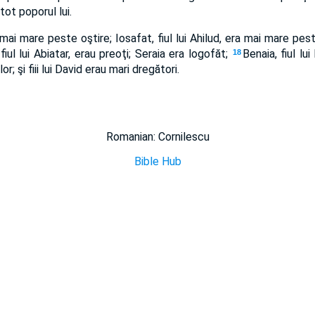
tot poporul lui.
a mai mare peste oştire; Iosafat, fiul lui Ahilud, era mai mare pest
 fiul lui Abiatar, erau preoţi; Seraia era logofăt;
Benaia, fiul lu
18
lor; şi fiii lui David erau mari dregători.
Romanian: Cornilescu
Bible Hub