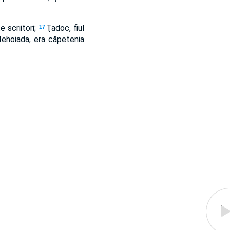
e scriitori;
Ţadoc, fiul
17
i Iehoiada, era căpetenia