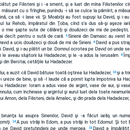
tut pe Filisteni şi i -a smerit, şi a luat din mîna Filistenilor cî
a măsurat cu o frînghie, punîndu -i să se culce la pămînt; a măsur
nă, ca să -i lase vii. Şi Moabiţii au fost supuşi lui David, şi i-au p
ul lui Rehob, împăratul din Ţoba, cînd s'a dus să-şi aşeze iară
t o mie şapte sute de călăreţi şi douăzeci de mii de pedeştri; 
cai decît pentru o sută de cară.
Sirienii din Damasc au venit în
5
David a ucis douăzeci şi două de mii de Sirieni.
David a pus straj
6
lui David, şi i-au plătit un bir. Domnul ocrotea pe David ori unde 
i le aveau slujitorii lui Hadadezer, şi le -a adus la Ierusalim.
Împ
8
 din Berotai, cetăţile lui Hadadezer.
ui, a auzit că David bătuse toată oştirea lui Hadadezer,
şi a t
10
i ureze de bine, şi să -l laude că a pornit lupta împotriva lui Ha
 cu Hadadezer. Ioram a adus vase de argint, vase de aur, şi va
nului, cum închinase şi argintul şi aurul luat dela toate neamurile
i lui Amon, dela Filisteni, dela Amalec, şi din prada dela Hadadezer,
biruinţa lui asupra Sirienilor, David şi -a făcut iarăş un nume
omiţi.
A pus străji în Edom, a pus străji în tot Edomul. Şi tot
14
a pe David pretutindeni pe unde mergea.
David a împărăţit
15