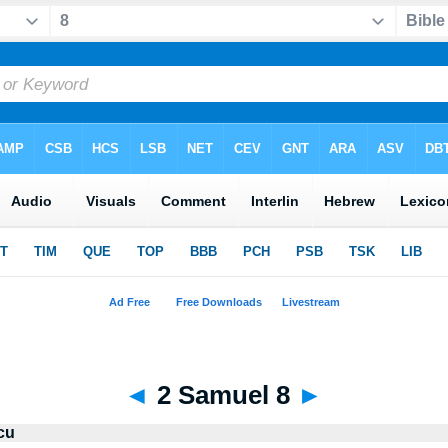
◄
2 Samuel 8
►
cu