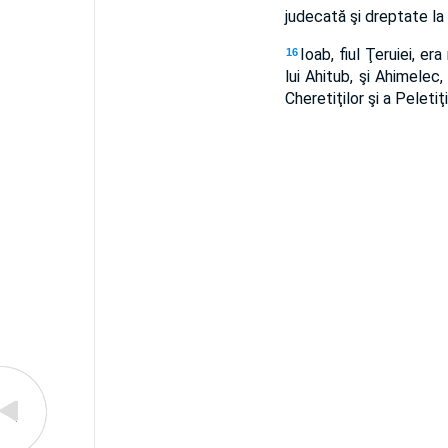
judecată şi dreptate la 
Ioab, fiul Ţeruiei, er
16
lui Ahitub, şi Ahimelec,
Cheretiţilor şi a Peletiţi