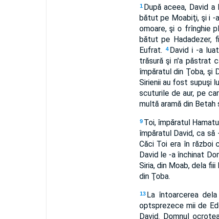
După aceea, David a bă
1
bătut pe Moabiţi, şi i -
omoare, şi o frînghie pli
bătut pe Hadadezer, fi
Eufrat.
David i -a lua
4
trăsură şi n'a păstrat 
împăratul din Ţoba, şi 
Sirienii au fost supuşi 
scuturile de aur, pe car
multă aramă din Betah şi
Toi, împăratul Hamatul
9
împăratul David, ca să -
Căci Toi era în război
David le -a închinat Dom
Siria, din Moab, dela fii
din Ţoba.
La întoarcerea dela 
13
optsprezece mii de Ed
David. Domnul ocrote