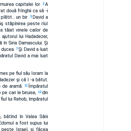
rmuirea capitalei lor.
A
2
at două frînghii ca să -i
lătit... un bir.
David a
3
ş stăpînirea peste rîul
a tăiat vinele cailor de
 ajutorul lui Hadadezer,
ă în Siria Damascului. Şi
se ducea.
Şi David a luat
7
ăratul David a mai luat
rimes pe fiul său Ioram la
dadezer şi că l -a bătut.
se de aramă.
Împăratul
11
 pe cari le biruise,
din
12
 fiul lui Rehob, împăratul
, bătînd în Valea Sării
 Edomul a fost supus lui
 peste Israel, şi făcea