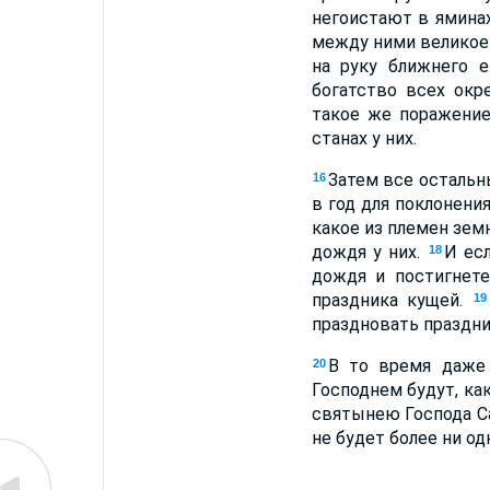
негоистают в яминах
между ними великое с
на руку ближнего 
богатство всех окр
такое же поражение 
станах у них.
Затем все остальн
16
в год для поклонени
какое из племен зем
дождя у них.
И есл
18
дождя и постигнете
праздника кущей.
19
праздновать праздни
В то время даже 
20
Господнем будут, ка
святынею Господа Са
не будет более ни од