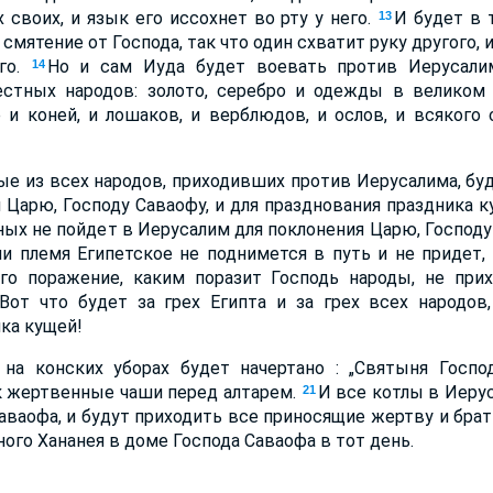
 своих, и язык его иссохнет во рту у него.
И будет в 
13
мятение от Господа, так что один схватит руку другого, 
его.
Но и сам Иуда будет воевать против Иерусалим
14
естных народов: золото, серебро и одежды в велико
и коней, и лошаков, и верблюдов, и ослов, и всякого 
ые из всех народов, приходивших против Иерусалима, буд
я Царю, Господу Саваофу, и для празднования праздника 
ных не пойдет в Иерусалим для поклонения Царю, Господу 
и племя Египетское не поднимется в путь и не придет, 
го поражение, каким поразит Господь народы, не при
Вот что будет за грех Египта и за грех всех народов
ка кущей!
на конских уборах будет начертано : „Святыня Госпо
к жертвенные чаши перед алтарем.
И все котлы в Иеру
21
ваофа, и будут приходить все приносящие жертву и брать 
ного Хананея в доме Господа Саваофа в тот день.