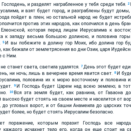
 Господень, и разделят награбленное у тебя среди тебя.
2
усалима, и взят будет город, и разграблены будут домы
рода пойдет в плен; но остальной народ не будет истреб
ополчится против этих народов, как ополчился в день бра
 Елеонской, которая перед лицем Иерусалима к востоку
ка к западу весьма большою долиною, и половина горы 
.
И вы побежите в долину гор Моих, ибо долина гор бу
5
, как бежали от землетрясения во дни Озии, царя Иудейск
 с Ним.
 не станет света, светила удалятся.
День этот будет ед
7
ень, ни ночь; лишь в вечернее время явится свет.
И буд
8
русалима, половина их к морю восточному и половина и
будет.
И Господь будет Царем над всею землею; в тот
9
ино.
Вся эта земля будет, как равнина, от Гаваона д
10
 высоко будет стоять на своем месте и населится от в
 до угловых ворот, и от башни Анамеила до царских то
будет более, но будет стоять Иерусалим безопасно.
ет поражение, которым поразит Господь все народ
 каждого исчахнет тело его, когда он еще стоит на св