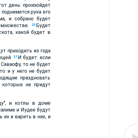
тот день: произойдет
и поднимется рука его
а, и собрано будет
м множестве.
Будет
15
скота, какой будет в
ут приходить из года
кущей.
И будет: если
17
Саваофу, то не будет
то и у него не будет
ходящие праздновать
, которые не придут
ду", и котлы в доме
салиме и Иудее будут
их и варить в них, и