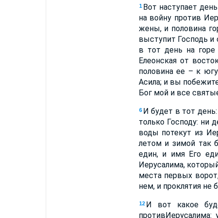
Вот наступает день
1
на войну против Иер
жены, и половина го
выступит Господь и 
в тот день на горе
Елеонская от восто
половина ее – к югу
Асила; и вы побежите
Бог мой и все святые
И будет в тот день:
6
только Господу: ни д
воды потекут из Ие
летом и зимой так 
един, и имя Его ед
Иерусалима, который
места первых ворот,
нем, и проклятия не 
И вот какое буд
12
противИерусалима: у