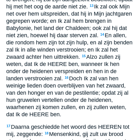
hij met het oog de aarde niet zie.
Ik zal ook Mijn
13
net over hem uitspreiden, dat hij in Mijn jachtgaren
gegrepen worde; en Ik zal hem brengen in
Babylonie, het land der Chaldeen; ook zal hij dat
niet zien, hoewel hij daar sterven zal.
En allen,
14
die rondom hem zijn tot zijn hulp, en al zijn benden
zal Ik in alle winden verstrooien; en Ik zal het
zwaard achter hen uittrekken.
Alzo zullen zij
15
weten, dat Ik de HEERE ben, wanneer Ik hen
onder de heidenen verspreiden en hen in de
landen verstrooien zal.
Doch Ik zal van hen
16
weinige lieden doen overblijven van het zwaard,
van den honger en van de pestilentie; opdat zij al
hun gruwelen vertellen onder de heidenen,
waarhenen zij komen zullen, en zij zullen weten,
dat Ik de HEERE ben.
Daarna geschiedde het woord des HEEREN tot
17
mij, zeggende:
Mensenkind, gij zult uw brood
18