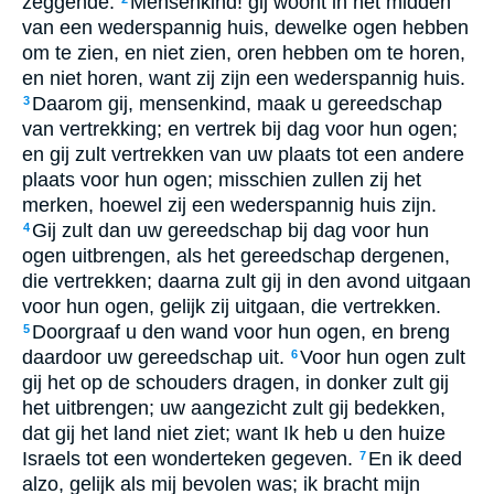
zeggende:
Mensenkind! gij woont in het midden
van een wederspannig huis, dewelke ogen hebben
om te zien, en niet zien, oren hebben om te horen,
en niet horen, want zij zijn een wederspannig huis.
Daarom gij, mensenkind, maak u gereedschap
3
van vertrekking; en vertrek bij dag voor hun ogen;
en gij zult vertrekken van uw plaats tot een andere
plaats voor hun ogen; misschien zullen zij het
merken, hoewel zij een wederspannig huis zijn.
Gij zult dan uw gereedschap bij dag voor hun
4
ogen uitbrengen, als het gereedschap dergenen,
die vertrekken; daarna zult gij in den avond uitgaan
voor hun ogen, gelijk zij uitgaan, die vertrekken.
Doorgraaf u den wand voor hun ogen, en breng
5
daardoor uw gereedschap uit.
Voor hun ogen zult
6
gij het op de schouders dragen, in donker zult gij
het uitbrengen; uw aangezicht zult gij bedekken,
dat gij het land niet ziet; want Ik heb u den huize
Israels tot een wonderteken gegeven.
En ik deed
7
alzo, gelijk als mij bevolen was; ik bracht mijn