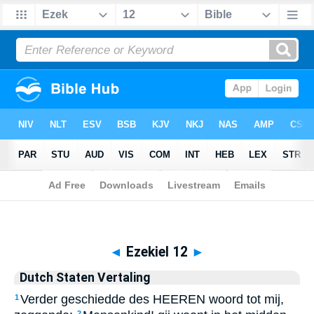
Biblia
>
Dutch Staten Vertaling
> Ezekiel 12
◄
Ezekiel 12
►
Dutch Staten Vertaling
Verder geschiedde des HEEREN woord tot mij,
1
2