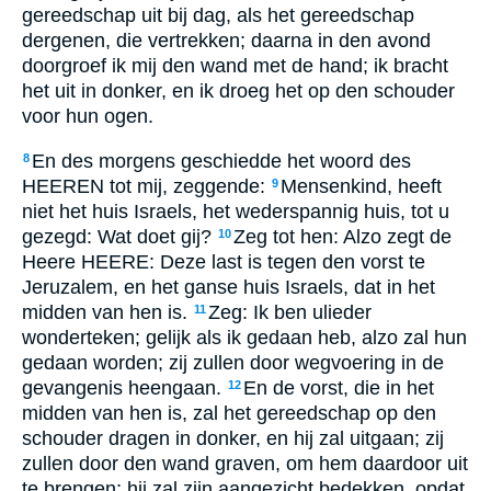
gereedschap uit bij dag, als het gereedschap
dergenen, die vertrekken; daarna in den avond
doorgroef ik mij den wand met de hand; ik bracht
het uit in donker, en ik droeg het op den schouder
voor hun ogen.
En des morgens geschiedde het woord des
8
HEEREN tot mij, zeggende:
Mensenkind, heeft
9
niet het huis Israels, het wederspannig huis, tot u
gezegd: Wat doet gij?
Zeg tot hen: Alzo zegt de
10
Heere HEERE: Deze last is tegen den vorst te
Jeruzalem, en het ganse huis Israels, dat in het
midden van hen is.
Zeg: Ik ben ulieder
11
wonderteken; gelijk als ik gedaan heb, alzo zal hun
gedaan worden; zij zullen door wegvoering in de
gevangenis heengaan.
En de vorst, die in het
12
midden van hen is, zal het gereedschap op den
schouder dragen in donker, en hij zal uitgaan; zij
zullen door den wand graven, om hem daardoor uit
te brengen; hij zal zijn aangezicht bedekken, opdat