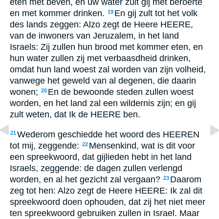
eten met beven, en uw water zult gij met beroerte
en met kommer drinken.
En gij zult tot het volk
19
des lands zeggen: Alzo zegt de Heere HEERE,
van de inwoners van Jeruzalem, in het land
Israels: Zij zullen hun brood met kommer eten, en
hun water zullen zij met verbaasdheid drinken,
omdat hun land woest zal worden van zijn volheid,
vanwege het geweld van al degenen, die daarin
wonen;
En de bewoonde steden zullen woest
20
worden, en het land zal een wildernis zijn; en gij
zult weten, dat Ik de HEERE ben.
Wederom geschiedde het woord des HEEREN
21
tot mij, zeggende:
Mensenkind, wat is dit voor
22
een spreekwoord, dat gijlieden hebt in het land
Israels, zeggende: de dagen zullen verlengd
worden, en al het gezicht zal vergaan?
Daarom
23
zeg tot hen: Alzo zegt de Heere HEERE: Ik zal dit
spreekwoord doen ophouden, dat zij het niet meer
ten spreekwoord gebruiken zullen in Israel. Maar