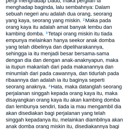
pergi menghadap Daud, maka pergilah ia
menghadap baginda, lalu sembahnya: Dalam
sebuah negeri anu adalah dua orang, seorang
yang kaya, seorang yang miskin.
Maka pada
2
orang kaya itu adalah amat banyak lembu dan
kambing domba.
Tetapi orang miskin itu tiada
3
empunya melainkan hanya seekor anak domba
yang telah dibelinya dan dipeliharakannya,
sehingga ia itu menjadi besar bersama-sama
dengan dia dan dengan anak-anaknyapun, maka
ia itupun makanlah dari pada makanannya dan
minumlah dari pada cawannya, dan tidurlah pada
ribaannya dan adalah ia itu baginya seperti
seorang anaknya.
Hata, maka datanglah seorang
4
perjalanan singgah kepada orang kaya itu, maka
disayangkan orang kaya itu akan kambing domba
dan lembunya sendiri, tiada ia mau mengambil dia
akan disediakan bagi perjalanan yang telah
singgah kepadanya itu, melainkan diambilnya akan
anak domba orang miskin itu, disediakannya bagi