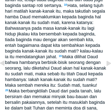
baginda santap roti sertanya.
Hata, selang tujuh
18
hari matilah kanak-kanak itu, maka takutlah segala
hamba Daud memaklumkan kepada baginda hal
kanak-kanak itu sudah mati, karena katanya:
Bahwasanya pada masa kanak-kanak itu lagi
hidup jikalau kita bersembah kepada baginda,
tiada baginda mau dengar akan sembah kita,
entah bagaimana dapat kita sembahkan kepada
baginda kanak-kanak itu sudah mati? kalau-kalau
ia itu mendatangkan jahat.
Maka dilihat Daud
19
bahwa hambanya berbisik-bisik seorang dengan
seorang, lalu diketahui Daud akan hal kanak-kanak
itu sudah mati, maka sebab itu titah Daud kepada
hambanya: Iakah kanak-kanak itu sudah mati?
Maka sembah mereka itu: Sudah mati, tuanku!
Maka berbangktilah Daud dari pada tanah, lalu
20
bersiram dan memakai minyak bau-bauan dan
bersalin pakaiannya, setelah itu masuklah baginda
ke dalam bait Tuhan dan meminta doa di sana,