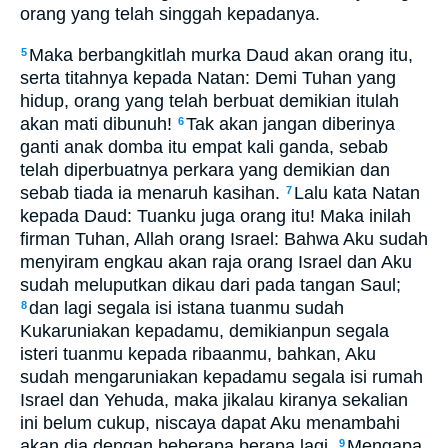
orang yang telah singgah kepadanya.
Maka berbangkitlah murka Daud akan orang itu,
5
serta titahnya kepada Natan: Demi Tuhan yang
hidup, orang yang telah berbuat demikian itulah
akan mati dibunuh!
Tak akan jangan diberinya
6
ganti anak domba itu empat kali ganda, sebab
telah diperbuatnya perkara yang demikian dan
sebab tiada ia menaruh kasihan.
Lalu kata Natan
7
kepada Daud: Tuanku juga orang itu! Maka inilah
firman Tuhan, Allah orang Israel: Bahwa Aku sudah
menyiram engkau akan raja orang Israel dan Aku
sudah meluputkan dikau dari pada tangan Saul;
dan lagi segala isi istana tuanmu sudah
8
Kukaruniakan kepadamu, demikianpun segala
isteri tuanmu kepada ribaanmu, bahkan, Aku
sudah mengaruniakan kepadamu segala isi rumah
Israel dan Yehuda, maka jikalau kiranya sekalian
ini belum cukup, niscaya dapat Aku menambahi
akan dia dengan beberapa berapa lagi.
Mengapa
9