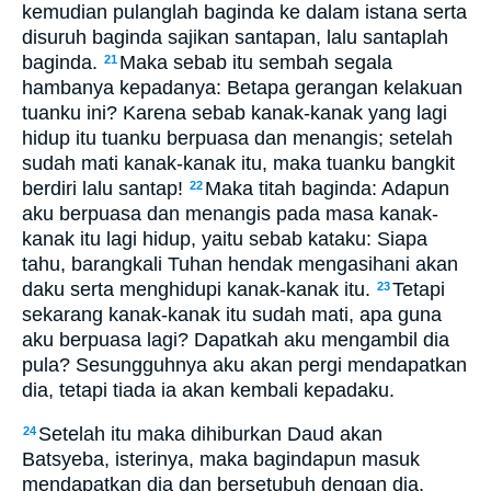
kemudian pulanglah baginda ke dalam istana serta
disuruh baginda sajikan santapan, lalu santaplah
baginda.
Maka sebab itu sembah segala
21
hambanya kepadanya: Betapa gerangan kelakuan
tuanku ini? Karena sebab kanak-kanak yang lagi
hidup itu tuanku berpuasa dan menangis; setelah
sudah mati kanak-kanak itu, maka tuanku bangkit
berdiri lalu santap!
Maka titah baginda: Adapun
22
aku berpuasa dan menangis pada masa kanak-
kanak itu lagi hidup, yaitu sebab kataku: Siapa
tahu, barangkali Tuhan hendak mengasihani akan
daku serta menghidupi kanak-kanak itu.
Tetapi
23
sekarang kanak-kanak itu sudah mati, apa guna
aku berpuasa lagi? Dapatkah aku mengambil dia
pula? Sesungguhnya aku akan pergi mendapatkan
dia, tetapi tiada ia akan kembali kepadaku.
Setelah itu maka dihiburkan Daud akan
24
Batsyeba, isterinya, maka bagindapun masuk
mendapatkan dia dan bersetubuh dengan dia,