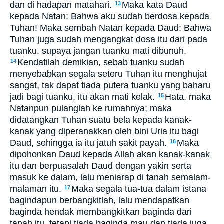
dan di hadapan matahari.
Maka kata Daud
13
kepada Natan: Bahwa aku sudah berdosa kepada
Tuhan! Maka sembah Natan kepada Daud: Bahwa
Tuhan juga sudah mengangkat dosa itu dari pada
tuanku, supaya jangan tuanku mati dibunuh.
Kendatilah demikian, sebab tuanku sudah
14
menyebabkan segala seteru Tuhan itu menghujat
sangat, tak dapat tiada putera tuanku yang baharu
jadi bagi tuanku, itu akan mati kelak.
Hata, maka
15
Natanpun pulanglah ke rumahnya; maka
didatangkan Tuhan suatu bela kepada kanak-
kanak yang diperanakkan oleh bini Uria itu bagi
Daud, sehingga ia itu jatuh sakit payah.
Maka
16
dipohonkan Daud kepada Allah akan kanak-kanak
itu dan berpuasalah Daud dengan yakin serta
masuk ke dalam, lalu meniarap di tanah semalam-
malaman itu.
Maka segala tua-tua dalam istana
17
bagindapun berbangkitlah, lalu mendapatkan
baginda hendak membangkitkan baginda dari
tanah itu, tetapi tiada baginda mau dan tiada juga