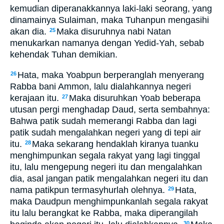
kemudian diperanakkannya laki-laki seorang, yang
dinamainya Sulaiman, maka Tuhanpun mengasihi
akan dia.
Maka disuruhnya nabi Natan
25
menukarkan namanya dengan Yedid-Yah, sebab
kehendak Tuhan demikian.
Hata, maka Yoabpun berperanglah menyerang
26
Rabba bani Ammon, lalu dialahkannya negeri
kerajaan itu.
Maka disuruhkan Yoab beberapa
27
utusan pergi menghadap Daud, serta sembahnya:
Bahwa patik sudah memerangi Rabba dan lagi
patik sudah mengalahkan negeri yang di tepi air
itu.
Maka sekarang hendaklah kiranya tuanku
28
menghimpunkan segala rakyat yang lagi tinggal
itu, lalu mengepung negeri itu dan mengalahkan
dia, asal jangan patik mengalahkan negeri itu dan
nama patikpun termasyhurlah olehnya.
Hata,
29
maka Daudpun menghimpunkanlah segala rakyat
itu lalu berangkat ke Rabba, maka diperangilah
30