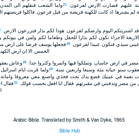
شتد عليهم. فصارت الارض لفرعون.
واما الشعب فنقلهم الى المد
21
نة لم يشترها. اذ كانت للكهنة فريضة من قبل فرعون. فاكلوا فريضتهم 
 اشتريتكم اليوم وارضكم لفرعون. هوذا لكم بذار فتزرعون الارض.
4
ربعة الاجزاء تكون لكم بذارا للحقل وطعاما لكم ولمن في بيوتكم و
في عيني سيدي فنكون عبيدا لفرعون.
فجعلها يوسف فرضا على ارض مصر
26
الخمس. الا ان ارض الكه
ر في ارض جاسان. وتملكوا فيها واثمروا وكثروا جدا.
وعاش يعقو
28
عقوب سنو حياته مئة وسبعا واربعين سنة.
ولما قربت ايام اسرائيل
29
ت نعمة في عينيك فضع يدك تحت فخذي واصنع معي معروفا وامانة. 
 من مصر وتدفنني في مقبرتهم. فقال انا افعل بحسب قولك.
فقال ا
31
ا
Arabic Bible. Translated by Smith & Van Dyke, 1865.
Bible Hub