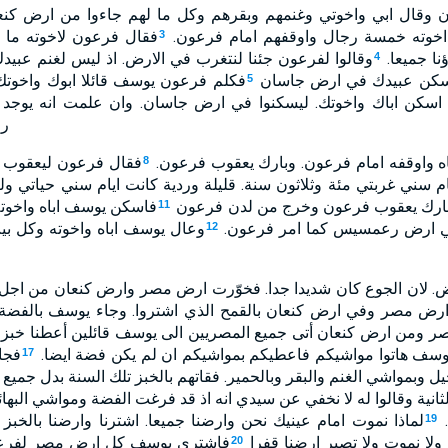
 وقال ابي واخوتي وغنمهم وبقرهم وكل ما لهم جاءوا من ارض كنع
اخوته خمسة رجال واوقفهم امام فرعون.
فقال فرعون لاخوته ما ص
3
نا جميعا.
وقالوا لفرعون جئنا لنتغرب في الارض. اذ ليس لغنم عبيد
4
يسكن عبيدك في ارض جاسان
فكلم فرعون يوسف قائلا ابوك واخوتك 
5
سكن اباك واخوتك. ليسكنوا في ارض جاسان. وان علمت انه يوجد ب
رؤ
ه واوقفه امام فرعون. وبارك يعقوب فرعون.
فقال فرعون ليعقوب ك
8
 سني غربتي مئة وثلاثون سنة. قليلة وردية كانت ايام سني حياتي ولم
ارك يعقوب فرعون وخرج من لدن فرعون
فاسكن يوسف اباه واخوت
11
 ارض رعمسيس كما امر فرعون.
وعال يوسف اباه واخوته وكل ب
12
ض. لان الجوع كان شديدا جدا. فخوّرت ارض مصر وارض كنعان من اجل 
ارض مصر وفي ارض كنعان بالقمح الذي اشتروا. وجاء يوسف بالفضة
ومن ارض كنعان أتى جميع المصريين الى يوسف قائلين أعطنا خبزا. ف
وسف هاتوا مواشيكم فاعطيكم بمواشيكم ان لم يكن فضة ايضا.
فجا
17
 وبمواشي الغنم والبقر وبالحمير. فقاتهم بالخبز تلك السنة بدل جميع
الثانية وقالوا له لا نخفي عن سيدي انه اذ قد فرغت الفضة ومواشي البه
.
لماذا نموت امام عينيك نحن وارضنا جميعا. اشترنا وارضنا بالخبز
19
 ولا نموت ولا تصير ارضنا قفرا
فاشترى يوسف كل ارض مصر لفرعون
20