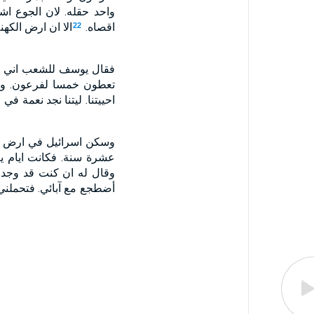
واحد حقله. لان الجوع ا
اقصاه.
الا ان ارض الكه
22
فقال يوسف للشعب اني قد
تعطون خمسا لفرعون. والا
احييتنا. ليتنا نجد نعمة 
وسكن اسرائيل في ارض مص
عشرة سنة. فكانت ايام ي
وقال له ان كنت قد وجد
أضطجع مع آبائي. فتحملني