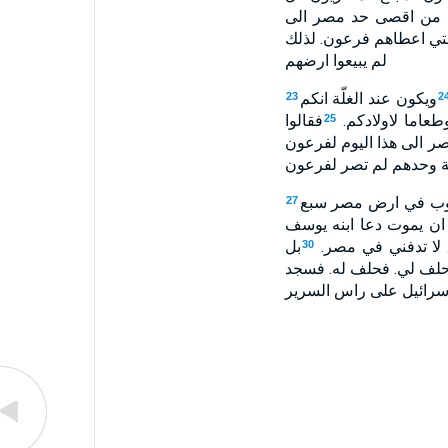
ن من اقصى حد مصر الى
التي اعطاهم فرعون. لذلك
لم يبيعوا ارضهم
ويكون عند الغلّة انكم
23
2
طعاما لاولادكم.
فقالوا
25
 الى هذا اليوم لفرعون
نة وحدهم لم تصر لفرعون
ب في ارض مصر سبع
27
 ان يموت دعا ابنه يوسف
لا تدفني في مصر.
بل
30
حلف لي. فحلف له. فسجد
سرائيل على راس السرير