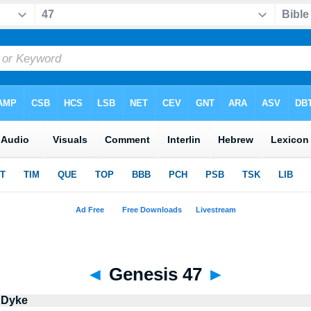
◄
Genesis 47
►
 Dyke