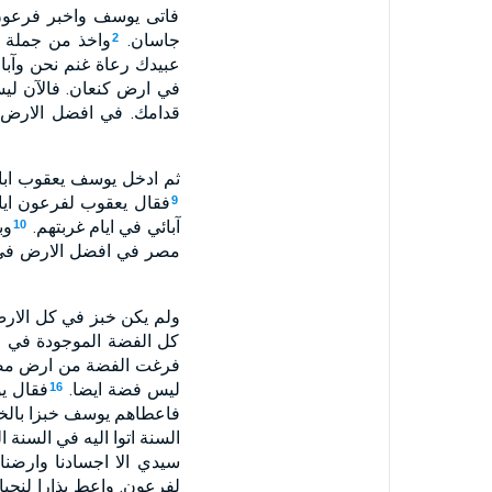
فاتى يوسف واخبر فرعون
جاسان.
واخذ من جملة 
2
عبيدك رعاة غنم نحن وآباؤ
في ارض كنعان. فالآن ل
قدامك. في افضل الارض ا
ثم ادخل يوسف يعقوب ابا
فقال يعقوب لفرعون ايام
9
آبائي في ايام غربتهم.
وب
10
مصر في افضل الارض في
ولم يكن خبز في كل الار
كل الفضة الموجودة في 
فرغت الفضة من ارض مصر 
ليس فضة ايضا.
فقال ي
16
فاعطاهم يوسف خبزا بالخيل
السنة اتوا اليه في السنة 
سيدي الا اجسادنا وارضنا
لفرعون. واعط بذارا لنحيا