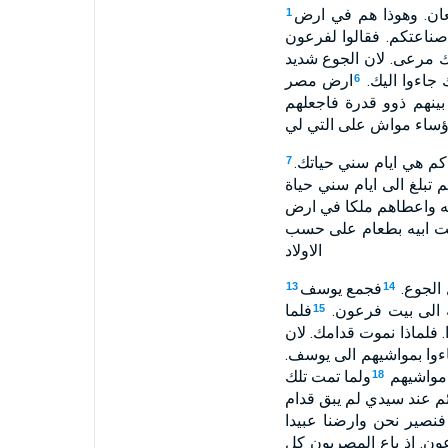
ان. وهوذا هم في ارض
1
ناعتكم. فقالوا لفرعون
ك مرعى. لان الجوع شديد
جاءوا اليك.
ارض مصر
6
ينهم ذوو قدرة فاجعلهم
ساء مواش على التي لي
م هي ايام سني حياتك.
7
 تبلغ الى ايام سني حياة
ه واعطاهم ملكا في ارض
يت ابيه بطعام على حسب
الاولاد
الجوع.
فجمع يوسف
13
14
 الى بيت فرعون.
فلما
15
لماذا نموت قدامك. لان
ءوا بمواشيهم الى يوسف.
 مواشيهم
ولما تمت تلك
18
ائم عند سيدي لم يبق قدام
 فنصير نحن وارضنا عبيدا
. اذ باع المصريون كل