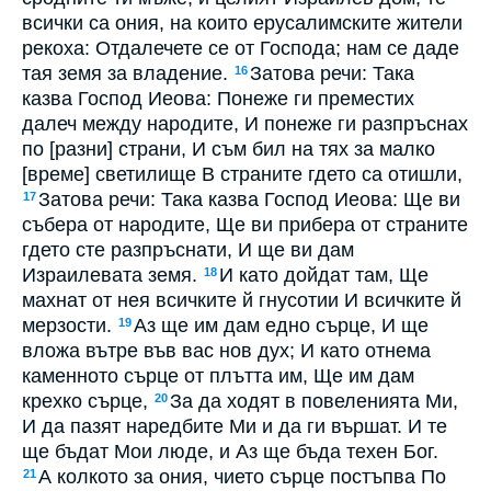
всички са ония, на които ерусалимските жители
рекоха: Отдалечете се от Господа; нам се даде
тая земя за владение.
Затова речи: Така
16
казва Господ Иеова: Понеже ги преместих
далеч между народите, И понеже ги разпръснах
по [разни] страни, И съм бил на тях за малко
[време] светилище В страните гдето са отишли,
Затова речи: Така казва Господ Иеова: Ще ви
17
събера от народите, Ще ви прибера от страните
гдето сте разпръснати, И ще ви дам
Израилевата земя.
И като дойдат там, Ще
18
махнат от нея всичките й гнусотии И всичките й
мерзости.
Аз ще им дам едно сърце, И ще
19
вложа вътре във вас нов дух; И като отнема
каменното сърце от плътта им, Ще им дам
крехко сърце,
За да ходят в повеленията Ми,
20
И да пазят наредбите Ми и да ги вършат. И те
ще бъдат Мои люде, и Аз ще бъда техен Бог.
А колкото за ония, чието сърце постъпва По
21