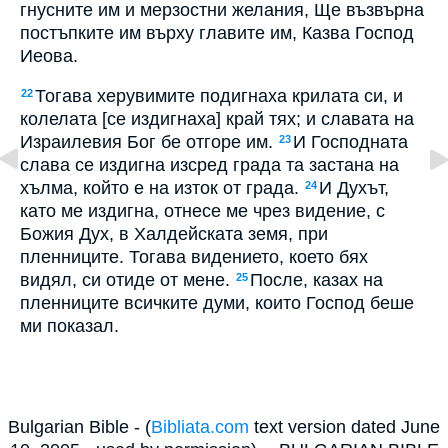
гнусните им и мерзостни желания, Ще възвърна
постъпките им върху главите им, Казва Господ
Иеова.
Тогава херувимите подигнаха крилата си, и
22
колелата [се издигнаха] край тях; и славата на
Израилевия Бог бе отгоре им.
И Господната
23
слава се издигна изсред града та застана на
хълма, който е на изток от града.
И Духът,
24
като ме издигна, отнесе ме чрез видение, с
Божия Дух, в Халдейската земя, при
пленниците. Тогава видението, което бях
видял, си отиде от мене.
После, казах на
25
пленниците всичките думи, които Господ беше
ми показал.
Bulgarian Bible - (
Bibliata.com
text version dated June