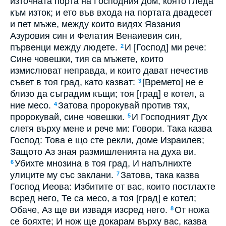
източната порта на Господния дом, която гледа
към изток; и ето във входа на портата двадесет
и пет мъже, между които видях Яазания
Азуровия син и Фелатия Венаиевия син,
първенци между людете.
И [Господ] ми рече:
2
Сине човешки, тия са мъжете, които
измислюват неправда, и които дават нечестив
съвет в тоя град, като казват:
[Времето] не е
3
близо да съградим къщи; тоя [град] е котел, а
ние месо.
Затова пророкувай против тях,
4
пророкувай, сине човешки.
И Господният Дух
5
слетя върху мене и рече ми: Говори. Така казва
Господ: Това е що сте рекли, доме Израилев;
Защото Аз зная размишленията на духа ви.
Убихте мнозина в тоя град, И напълнихте
6
улиците му със заклани.
Затова, така казва
7
Господ Иеова: Избитите от вас, които постлахте
всред него, Те са месо, а тоя [град] е котел;
Обаче, Аз ще ви извадя изсред него.
От ножа
8
се бояхте; И нож ще докарам върху вас, казва