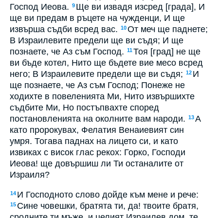
Господ Иеова.
Ще ви извадя изсред [града], И
9
ще ви предам в ръцете на чужденци, И ще
извърша съдби всред вас.
От меч ще паднете;
10
В Израилевите предели ще ви съдя; И ще
познаете, че Аз съм Господ.
Тоя [град] не ще
11
ви бъде котел, Нито ще бъдете вие месо всред
него; В Израилевите предели ще ви съдя;
И
12
ще познаете, че Аз съм Господ; Понеже не
ходихте в повеленията Ми, Нито извършихте
съдбите Ми, Но постъпвахте според
постановленията на околните вам народи.
А
13
като пророкувах, Фелатия Венаиевият син
умря. Тогава паднах на лицето си, и като
извиках с висок глас рекох: Горко, Господи
Иеова! ще довършиш ли Ти останалите от
Израиля?
И Господното слово дойде към мене и рече:
14
Сине човешки, братята ти, да! твоите братя,
15
сродните ти мъже, и целият Израилев дом, те