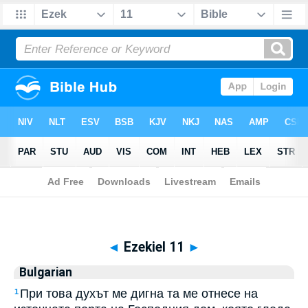
Biblia
>
Bulgarian
> Ezekiel 11
◄
Ezekiel 11
►
Bulgarian
При това духът ме дигна та ме отнесе на
1