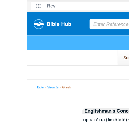
Bible
>
Strong's
> Greek
Englishman's Conc
τιμιωτάτῳ (timiōtatō) 