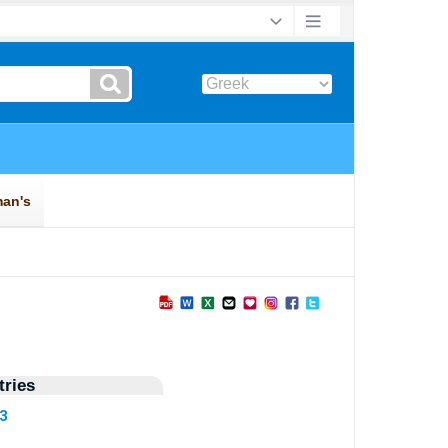
ries
93