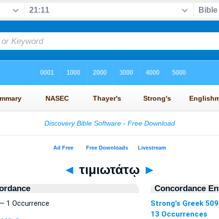
◄
τιμιωτάτῳ
►
ordance
Concordance Ent
— 1 Occurrence
Strong's Greek 50
13 Occurrences