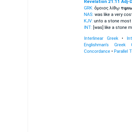
Revelation 21:11
Adj-
GRK:
ὅμοιος λίθῳ
τιμι
NAS:
was like
a very cost
KJV:
unto a stone
most 
INT:
[was] like a stone
m
Interlinear Greek
•
In
Englishman's Greek 
Concordance
•
Parallel 