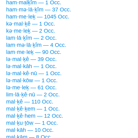
ham·malḵîm — 1 Occ.
ham·mə·lā·ḵîm — 37 Occ.
ham·me·leḵ — 1045 Occ.
kə·mal·ḵê — 1 Occ.
kə·me·leḵ — 2 Occ.
lam·lā·ḵîm — 2 Occ.
lam·mə·lā·ḵîm — 4 Occ.
lam·me·leḵ — 90 Occ.
lə·mal·ḵê — 39 Occ.
lə·mal·kāh — 1 Occ.
lə·mal·kê·nū — 1 Occ.
lə·mal·kōw — 1 Occ.
lə·me·leḵ — 61 Occ.
lim·lā·ḵê·nū — 2 Occ.
mal·ḵê — 110 Occ.
mal·ḵê·ḵem — 1 Occ.
mal·ḵê·hem — 12 Occ.
mal·ḵu·ṯōw — 1 Occ.
mal·kāh — 10 Occ.
mal·kām — 8 Occ.