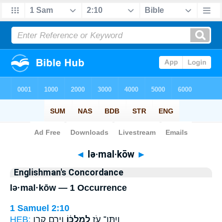
Bible
>
Strong's
> Hebrew
◄
lə·mal·kōw
►
Englishman's Concordance
lə·mal·kōw — 1 Occurrence
1 Samuel 2:10
HEB:
וְיָרֵ֖ם קֶ֥רֶן
לְמַלְכּ֔וֹ
וְיִתֶּן־ עֹ֣ז