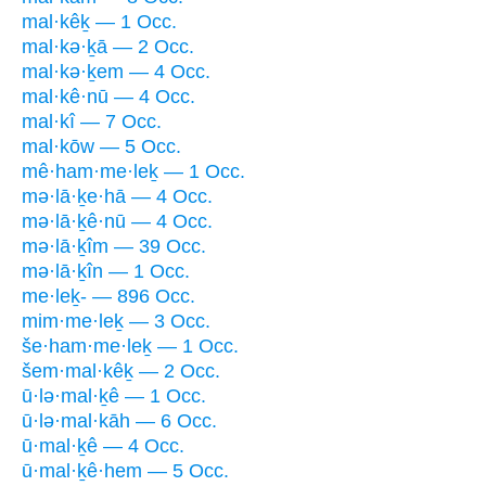
mal·kêḵ — 1 Occ.
mal·kə·ḵā — 2 Occ.
mal·kə·ḵem — 4 Occ.
mal·kê·nū — 4 Occ.
mal·kî — 7 Occ.
mal·kōw — 5 Occ.
mê·ham·me·leḵ — 1 Occ.
mə·lā·ḵe·hā — 4 Occ.
mə·lā·ḵê·nū — 4 Occ.
mə·lā·ḵîm — 39 Occ.
mə·lā·ḵîn — 1 Occ.
me·leḵ- — 896 Occ.
mim·me·leḵ — 3 Occ.
še·ham·me·leḵ — 1 Occ.
šem·mal·kêḵ — 2 Occ.
ū·lə·mal·ḵê — 1 Occ.
ū·lə·mal·kāh — 6 Occ.
ū·mal·ḵê — 4 Occ.
ū·mal·ḵê·hem — 5 Occ.