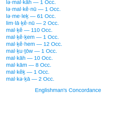
lə·mal·kāh — 1 Occ.
lə·mal·kê·nū — 1 Occ.
lə·me·leḵ — 61 Occ.
lim·lā·ḵê·nū — 2 Occ.
mal·ḵê — 110 Occ.
mal·ḵê·ḵem — 1 Occ.
mal·ḵê·hem — 12 Occ.
mal·ḵu·ṯōw — 1 Occ.
mal·kāh — 10 Occ.
mal·kām — 8 Occ.
mal·kêḵ — 1 Occ.
mal·kə·ḵā — 2 Occ.
Englishman's Concordance