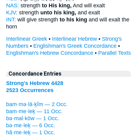
NAS:
strength
to His king,
And will exalt
KJV:
strength
unto his king,
and exalt
INT:
will give strength
to his king
and will exalt the
horn
Interlinear Greek
•
Interlinear Hebrew
•
Strong's
Numbers
•
Englishman's Greek Concordance
•
Englishman's Hebrew Concordance
•
Parallel Texts
Concordance Entries
Strong's Hebrew 4428
2523 Occurrences
bam·mə·lā·ḵîm — 2 Occ.
bam·me·leḵ — 11 Occ.
bə·mal·kōw — 1 Occ.
bə·me·leḵ — 6 Occ.
hă·me·leḵ — 1 Occ.