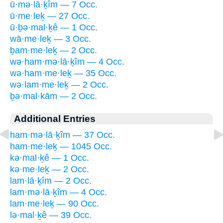
ū·mə·lā·ḵîm — 7 Occ.
ū·me·leḵ — 27 Occ.
ū·ḇə·mal·ḵê — 1 Occ.
wā·me·leḵ — 3 Occ.
ḇam·me·leḵ — 2 Occ.
wə·ham·mə·lā·ḵîm — 4 Occ.
wə·ham·me·leḵ — 35 Occ.
wə·lam·me·leḵ — 2 Occ.
ḇə·mal·kām — 2 Occ.
Additional Entries
ham·mə·lā·ḵîm — 37 Occ.
ham·me·leḵ — 1045 Occ.
kə·mal·ḵê — 1 Occ.
kə·me·leḵ — 2 Occ.
lam·lā·ḵîm — 2 Occ.
lam·mə·lā·ḵîm — 4 Occ.
lam·me·leḵ — 90 Occ.
lə·mal·ḵê — 39 Occ.