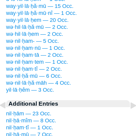
way·yil·lā·ḥă·mū — 15 Occ.
way·yil·lā·ḥă·mū·nî — 1 Occ.
way·yil·lā·ḥem — 20 Occ.
wə·hil·lā·ḥă·mū — 2 Occ.
wə·hil·lā·ḥem — 2 Occ.
wə·nil·ḥam- — 5 Occ.
wə·nil·ḥam·nū — 1 Occ.
wə·nil·ḥam·tā — 2 Occ.
wə·nil·ḥam·tem — 1 Occ.
wə·nil·ḥam·tî — 2 Occ.
wə·nil·ḥă·mū — 6 Occ.
wə·nil·lā·ḥă·māh — 4 Occ.
yil·lā·ḥêm — 3 Occ.
Additional Entries
nil·ḥām — 23 Occ.
nil·ḥā·mîm — 8 Occ.
nil·ḥam·tî — 1 Occ.
nil·ḥā·mū — 7 Occ.