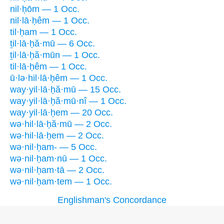
nil·ḥōm — 1 Occ.
nil·lā·ḥêm — 1 Occ.
til·ḥam — 1 Occ.
ṯil·lā·ḥă·mū — 6 Occ.
ṯil·lā·ḥă·mūn — 1 Occ.
til·lā·ḥêm — 1 Occ.
ū·lə·hil·lā·ḥêm — 1 Occ.
way·yil·lā·ḥă·mū — 15 Occ.
way·yil·lā·ḥă·mū·nî — 1 Occ.
way·yil·lā·ḥem — 20 Occ.
wə·hil·lā·ḥă·mū — 2 Occ.
wə·hil·lā·ḥem — 2 Occ.
wə·nil·ḥam- — 5 Occ.
wə·nil·ḥam·nū — 1 Occ.
wə·nil·ḥam·tā — 2 Occ.
wə·nil·ḥam·tem — 1 Occ.
Englishman's Concordance