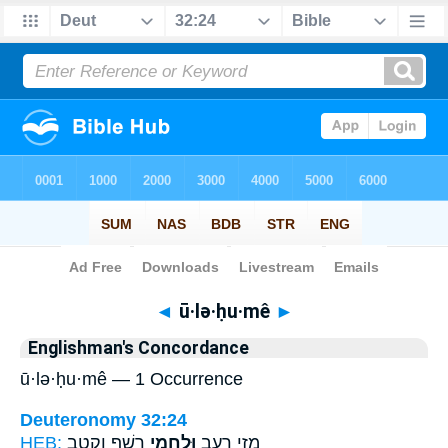
Bible
>
Strong's
> Hebrew
◄
ū·lə·ḥu·mê
►
Englishman's Concordance
ū·lə·ḥu·mê — 1 Occurrence
Deuteronomy 32:24
HEB:
רֶ֖שֶׁף וְקֶ֣טֶב
וּלְחֻ֥מֵי
מְזֵ֥י רָעָ֛ב