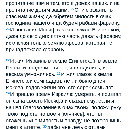
пропитание вам и тем, кто в домах ваших, и на
пропитание детям вашим.
Они сказали: ты
25
спас нам жизнь; да обретем милость в очах
господина нашего и да будем рабами фараону.
И поставил Иосиф в закон земле Египетской,
26
даже до сего дня: пятую часть давать фараону,
исключая только землю жрецов, которая не
принадлежала фараону.
И жил Израиль в земле Египетской, в земле
27
Гесем, и владели они ею, и плодились, и
весьма умножились.
И жил Иаков в земле
28
Египетской семнадцать лет; и было дней
Иакова, годов жизни его, сто сорок семь лет.
И пришло время Израилю умереть, и призвал
29
он сына своего Иосифа и сказал ему: если я
нашел благоволение в очах твоих, положи руку
твою под стегно мое и [клянись], что ты
окажешь мне милость и правду, не похоронишь
меня в Египте,
дабы мне лечь с отцами
30