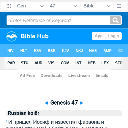
Biblia
>
Russian koi8r
> Genesis 47
◄
Genesis 47
►
Russian koi8r
И пришел Иосиф и известил фараона и
1