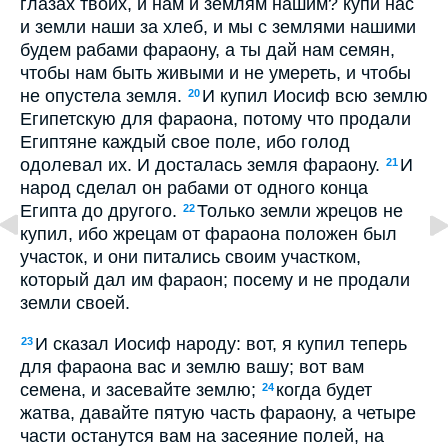
глазах твоих, и нам и землям нашим? купи нас
и земли наши за хлеб, и мы с землями нашими
будем рабами фараону, а ты дай нам семян,
чтобы нам быть живыми и не умереть, и чтобы
не опустела земля.
И купил Иосиф всю землю
20
Египетскую для фараона, потому что продали
Египтяне каждый свое поле, ибо голод
одолевал их. И досталась земля фараону.
И
21
народ сделал он рабами от одного конца
Египта до другого.
Только земли жрецов не
22
купил, ибо жрецам от фараона положен был
участок, и они питались своим участком,
который дал им фараон; посему и не продали
земли своей.
И сказал Иосиф народу: вот, я купил теперь
23
для фараона вас и землю вашу; вот вам
семена, и засевайте землю;
когда будет
24
жатва, давайте пятую часть фараону, а четыре
части останутся вам на засеяние полей, на