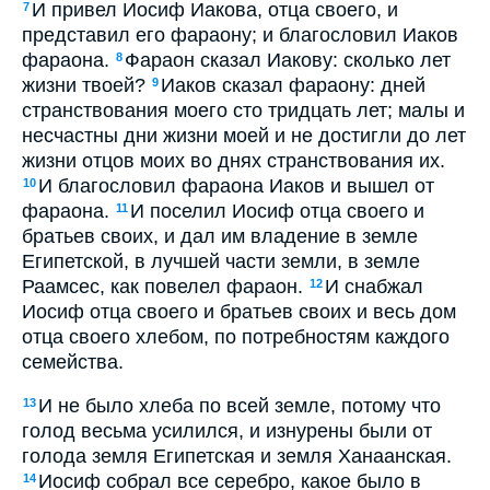
И привел Иосиф Иакова, отца своего, и
7
представил его фараону; и благословил Иаков
фараона.
Фараон сказал Иакову: сколько лет
8
жизни твоей?
Иаков сказал фараону: дней
9
странствования моего сто тридцать лет; малы и
несчастны дни жизни моей и не достигли до лет
жизни отцов моих во днях странствования их.
И благословил фараона Иаков и вышел от
10
фараона.
И поселил Иосиф отца своего и
11
братьев своих, и дал им владение в земле
Египетской, в лучшей части земли, в земле
Раамсес, как повелел фараон.
И снабжал
12
Иосиф отца своего и братьев своих и весь дом
отца своего хлебом, по потребностям каждого
семейства.
И не было хлеба по всей земле, потому что
13
голод весьма усилился, и изнурены были от
голода земля Египетская и земля Ханаанская.
Иосиф собрал все серебро, какое было в
14