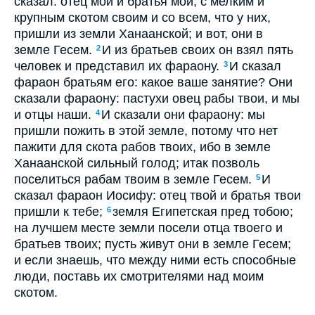
сказал: отец мой и братья мои, с мелким и
крупным скотом своим и со всем, что у них,
пришли из земли Ханаанской; и вот, они в
земле Гесем.
И из братьев своих он взял пять
2
человек и представил их фараону.
И сказал
3
фараон братьям его: какое ваше занятие? Они
сказали фараону: пастухи овец рабы твои, и мы
и отцы наши.
И сказали они фараону: мы
4
пришли пожить в этой земле, потому что нет
пажити для скота рабов твоих, ибо в земле
Ханаанской сильный голод; итак позволь
поселиться рабам твоим в земле Гесем.
И
5
сказал фараон Иосифу: отец твой и братья твои
пришли к тебе;
земля Египетская пред тобою;
6
на лучшем месте земли посели отца твоего и
братьев твоих; пусть живут они в земле Гесем;
и если знаешь, что между ними есть способные
люди, поставь их смотрителями над моим
скотом.