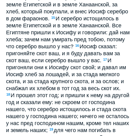
земле Египетской и в земле Ханаанской, за
хлеб, который покупали, и внес Иосиф серебро
в дом фараонов.
И серебро истощилось в
15
земле Египетской и в земле Ханаанской. Все
Египтяне пришли к Иосифу и говорили: дай нам
хлеба; зачем нам умирать пред тобою, потому
что серебро вышло у нас?
Иосиф сказал:
16
пригоняйте скот ваш, и я буду давать вам за
скот ваш, если серебро вышло у вас.
И
17
пригоняли они к Иосифу скот свой; и давал им
Иосиф хлеб за лошадей, и за стада мелкого
скота, и за стада крупного скота, и за ослов; и
снабжал их хлебом в тот год за весь скот их.
И прошел этот год; и пришли к нему на другой
18
год и сказали ему: не скроем от господина
нашего, что серебро истощилось и стада скота
нашего у господина нашего; ничего не осталось
у нас пред господином нашим, кроме тел наших
и земель наших;
для чего нам погибать в
19