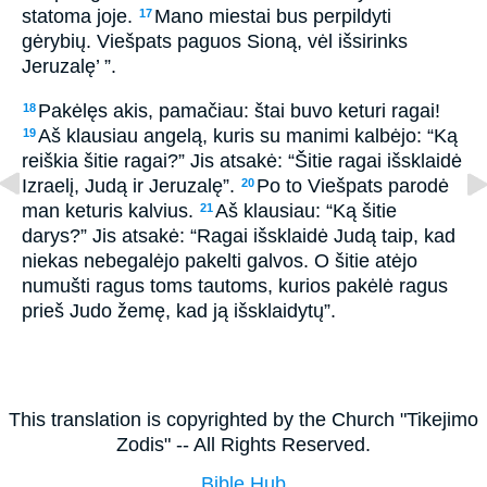
statoma joje.
Mano miestai bus perpildyti
17
gėrybių. Viešpats paguos Sioną, vėl išsirinks
Jeruzalę’ ”.
Pakėlęs akis, pamačiau: štai buvo keturi ragai!
18
Aš klausiau angelą, kuris su manimi kalbėjo: “Ką
19
reiškia šitie ragai?” Jis atsakė: “Šitie ragai išsklaidė
Izraelį, Judą ir Jeruzalę”.
Po to Viešpats parodė
20
man keturis kalvius.
Aš klausiau: “Ką šitie
21
darys?” Jis atsakė: “Ragai išsklaidė Judą taip, kad
niekas nebegalėjo pakelti galvos. O šitie atėjo
numušti ragus toms tautoms, kurios pakėlė ragus
prieš Judo žemę, kad ją išsklaidytų”.
This translation is copyrighted by the Church "Tikejimo
Zodis" -- All Rights Reserved.
Bible Hub