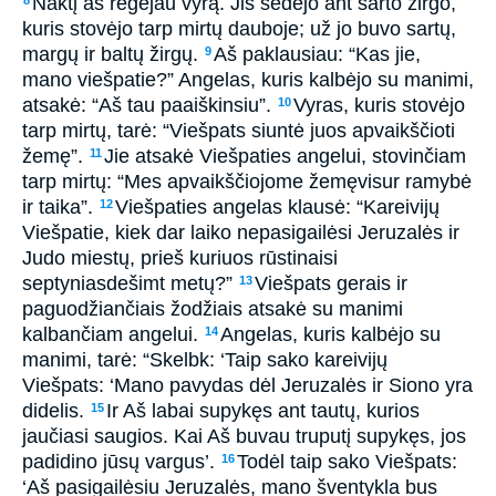
Naktį aš regėjau vyrą. Jis sėdėjo ant sarto žirgo,
8
kuris stovėjo tarp mirtų dauboje; už jo buvo sartų,
margų ir baltų žirgų.
Aš paklausiau: “Kas jie,
9
mano viešpatie?” Angelas, kuris kalbėjo su manimi,
atsakė: “Aš tau paaiškinsiu”.
Vyras, kuris stovėjo
10
tarp mirtų, tarė: “Viešpats siuntė juos apvaikščioti
žemę”.
Jie atsakė Viešpaties angelui, stovinčiam
11
tarp mirtų: “Mes apvaikščiojome žemę­visur ramybė
ir taika”.
Viešpaties angelas klausė: “Kareivijų
12
Viešpatie, kiek dar laiko nepasigailėsi Jeruzalės ir
Judo miestų, prieš kuriuos rūstinaisi
septyniasdešimt metų?”
Viešpats gerais ir
13
paguodžiančiais žodžiais atsakė su manimi
kalbančiam angelui.
Angelas, kuris kalbėjo su
14
manimi, tarė: “Skelbk: ‘Taip sako kareivijų
Viešpats: ‘Mano pavydas dėl Jeruzalės ir Siono yra
didelis.
Ir Aš labai supykęs ant tautų, kurios
15
jaučiasi saugios. Kai Aš buvau truputį supykęs, jos
padidino jūsų vargus’.
Todėl taip sako Viešpats:
16
‘Aš pasigailėsiu Jeruzalės, mano šventykla bus