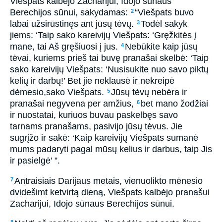
Viešpats kalbėjo Zacharijui, Idojo sūnaus
Berechijos sūnui, sakydamas:
“Viešpats buvo
2
labai užsirūstinęs ant jūsų tėvų.
Todėl sakyk
3
jiems: ‘Taip sako kareivijų Viešpats: ‘Gręžkitės į
mane, tai Aš gręšiuosi į jus.
Nebūkite kaip jūsų
4
tėvai, kuriems prieš tai buvę pranašai skelbė: ‘Taip
sako kareivijų Viešpats: ‘Nusisukite nuo savo piktų
kelių ir darbų!’ Bet jie neklausė ir nekreipė
dėmesio,­sako Viešpats.­
Jūsų tėvų nebėra ir
5
pranašai negyvena per amžius,
bet mano žodžiai
6
ir nuostatai, kuriuos buvau paskelbęs savo
tarnams pranašams, pasivijo jūsų tėvus. Jie
sugrįžo ir sakė: ‘Kaip kareivijų Viešpats sumanė
mums padaryti pagal mūsų kelius ir darbus, taip Jis
ir pasielgė’ ”.
Antraisiais Darijaus metais, vienuolikto mėnesio
7
dvidešimt ketvirtą dieną, Viešpats kalbėjo pranašui
Zacharijui, Idojo sūnaus Berechijos sūnui.