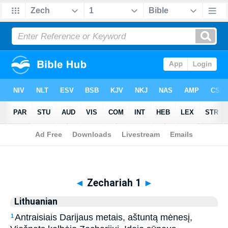
Biblia
>
Lithuanian
> Zechariah 1
◄
Zechariah 1
►
Lithuanian
Antraisiais Darijaus metais, aštuntą mėnesį,
1