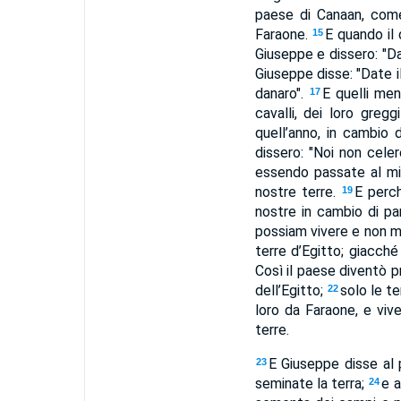
paese di Canaan, come
Faraone.
E quando il 
15
Giuseppe e dissero: "D
Giuseppe disse: "Date i
danaro".
E quelli men
17
cavalli, dei loro greg
quell’anno, in cambio 
dissero: "Noi non cele
essendo passate al mio
nostre terre.
E perch
19
nostre in cambio di pa
possiam vivere e non mo
terre d’Egitto; giacch
Così il paese diventò p
dell’Egitto;
solo le t
22
loro da Faraone, e viv
terre.
E Giuseppe disse al 
23
seminate la terra;
e a
24