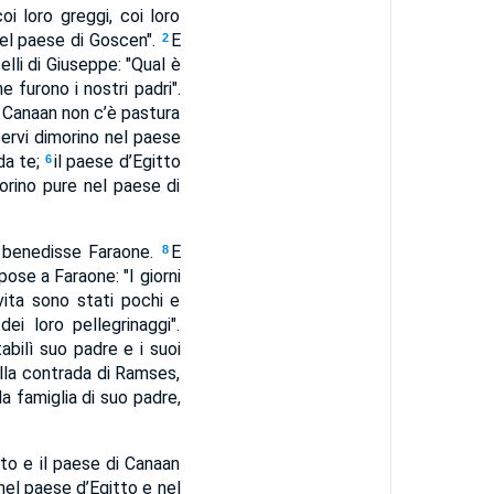
oi loro greggi, coi loro
nel paese di Goscen".
E
2
elli di Giuseppe: "Qual è
 furono i nostri padri".
i Canaan non c’è pastura
 servi dimorino nel paese
da te;
il paese d’Egitto
6
imorino pure nel paese di
 benedisse Faraone.
E
8
ose a Faraone: "I giorni
vita sono stati pochi e
ei loro pellegrinaggi".
abilì suo padre e i suoi
ella contrada di Ramses,
la famiglia di suo padre,
tto e il paese di Canaan
el paese d’Egitto e nel