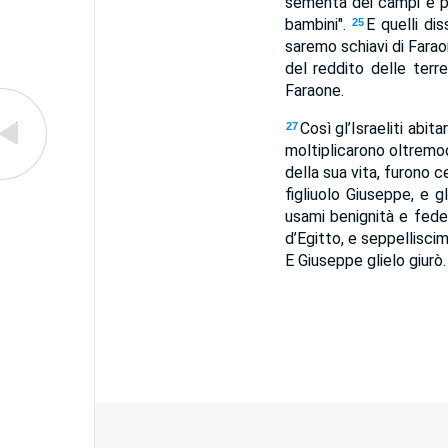
sementa dei campi e per
bambini".
E quelli dis
25
saremo schiavi di Fara
del reddito delle terr
Faraone.
Così gl’Israeliti abi
27
moltiplicarono oltremo
della sua vita, furono
figliuolo Giuseppe, e g
usami benignità e fedel
d’Egitto, e seppelliscim
E Giuseppe glielo giurò.