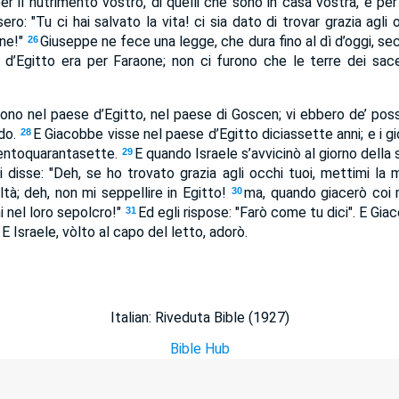
 il nutrimento vostro, di quelli che sono in casa vostra, e per 
sero: "Tu ci hai salvato la vita! ci sia dato di trovar grazia agli
one!"
Giuseppe ne fece una legge, che dura fino al dì d’oggi, se
26
e d’Egitto era per Faraone; non ci furono che le terre dei sac
tarono nel paese d’Egitto, nel paese di Goscen; vi ebbero de’ poss
do.
E Giacobbe visse nel paese d’Egitto diciassette anni; e i gio
28
 centoquarantasette.
E quando Israele s’avvicinò al giorno della
29
li disse: "Deh, se ho trovato grazia agli occhi tuoi, mettimi la
tà; deh, non mi seppellire in Egitto!
ma, quando giacerò coi m
30
i nel loro sepolcro!"
Ed egli rispose: "Farò come tu dici". E Gia
31
 E Israele, vòlto al capo del letto, adorò.
Italian: Riveduta Bible (1927)
Bible Hub