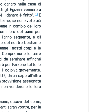
o danaro nella casa di
i gli Egiziani vennero a
il danaro è finito".
E
16
stiame, se non avete più
pane in cambio dei loro
fornì loro del pane per
 l’anno seguente, e gli
dre del nostro bestiame
nne i nostri corpi e le
? Compra noi e le terre
ci da seminare affinché
ò per Faraone tutte le
 li colpiva gravemente.
tà, da un capo all’altro
na provvisione assegnata
i non venderono le loro
raone; eccovi del seme;
arti saran vostre, per la