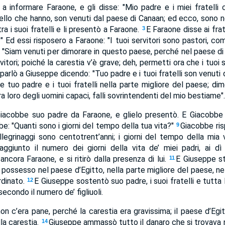
a informare Faraone, e gli disse: "Mio padre e i miei fratelli c
ello che hanno, son venuti dal paese di Canaan; ed ecco, sono 
ra i suoi fratelli e li presentò a Faraone.
E Faraone disse ai frat
3
 Ed essi risposero a Faraone: "I tuoi servitori sono pastori, come
: "Siam venuti per dimorare in questo paese, perché nel paese d
rvitori; poiché la carestia v’è grave; deh, permetti ora che i tuoi
parlò a Giuseppe dicendo: "Tuo padre e i tuoi fratelli son venuti 
are tuo padre e i tuoi fratelli nella parte migliore del paese; d
 loro degli uomini capaci, falli sovrintendenti del mio bestiame".
acobbe suo padre da Faraone, e glielo presentò. E Giacobbe
e: "Quanti sono i giorni del tempo della tua vita?"
Giacobbe risp
9
legrinaggi sono centotrent’anni; i giorni del tempo della mia 
aggiunto il numero dei giorni della vita de’ miei padri, ai dì d
cora Faraone, e si ritirò dalla presenza di lui.
E Giuseppe st
11
un possesso nel paese d’Egitto, nella parte migliore del paese, n
dinato.
E Giuseppe sostentò suo padre, i suoi fratelli e tutta 
12
econdo il numero de’ figliuoli.
non c’era pane, perché la carestia era gravissima; il paese d’Egi
la carestia.
Giuseppe ammassò tutto il danaro che si trovava n
14