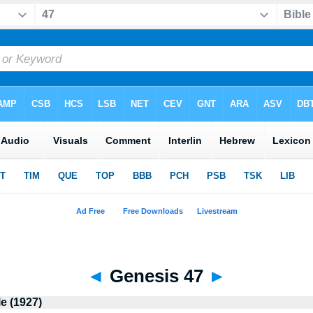
◄
Genesis 47
►
le (1927)