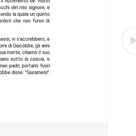
il nutrimento de’ vostri
 occhi del mio signore, e
condo la quale un quinto
erdoti che non furon di
essi, vi s’accrebbero, e
rni di Giacobbe, gli anni
 sua morte, chiamò il suo
 mano sotto la coscia, e
iei padri, portami fuori
cobbe disse: "Giuramelo".