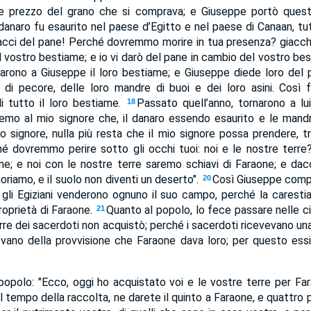
 prezzo del grano che si comprava; e Giuseppe portò quest
danaro fu esaurito nel paese d’Egitto e nel paese di Canaan, tutt
acci del pane! Perché dovremmo morire in tua presenza? giacché 
l vostro bestiame; e io vi darò del pane in cambio del vostro be
arono a Giuseppe il loro bestiame; e Giuseppe diede loro del 
gi di pecore, delle loro mandre di buoi e dei loro asini. Così 
di tutto il loro bestiame.
Passato quell’anno, tornarono a lui
18
remo al mio signore che, il danaro essendo esaurito e le man
 signore, nulla più resta che il mio signore possa prendere, tra
é dovremmo perire sotto gli occhi tuoi: noi e le nostre terre
ne; e noi con le nostre terre saremo schiavi di Faraone; e dac
riamo, e il suolo non diventi un deserto".
Così Giuseppe compr
20
é gli Egiziani venderono ognuno il suo campo, perché la carestia
roprietà di Faraone.
Quanto al popolo, lo fece passare nelle cit
21
erre dei sacerdoti non acquistò; perché i sacerdoti ricevevano u
evano della provvisione che Faraone dava loro; per questo ess
popolo: "Ecco, oggi ho acquistato voi e le vostre terre per Fa
l tempo della raccolta, ne darete il quinto a Faraone, e quattro p