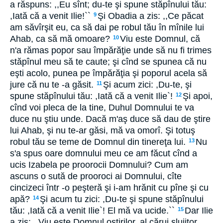
a răspuns: ,,Eu sînt; du-te şi spune stăpînului tău:
,Iată că a venit Ilie!``
Şi Obadia a zis: ,,Ce păcat
9
am săvîrşit eu, ca să dai pe robul tău în mînile lui
Ahab, ca să mă omoare?
Viu este Domnul, că
10
n'a rămas popor sau împărăţie unde să nu fi trimes
stăpînul meu să te caute; şi cînd se spunea că nu
eşti acolo, punea pe împărăţia şi poporul acela să
jure că nu te -a găsit.
Şi acum zici: ,Du-te, şi
11
spune stăpînului tău: ,Iată că a venit Ilie`!
Şi apoi,
12
cînd voi pleca de la tine, Duhul Domnului te va
duce nu ştiu unde. Dacă m'aş duce să dau de ştire
lui Ahab, şi nu te-ar găsi, mă va omorî. Şi totuş
robul tău se teme de Domnul din tinereţa lui.
Nu
13
s'a spus oare domnului meu ce am făcut cînd a
ucis Izabela pe proorocii Domnului? Cum am
ascuns o sută de prooroci ai Domnului, cîte
cincizeci într -o peşteră şi i-am hrănit cu pîne şi cu
apă?
Şi acum tu zici: ,Du-te şi spune stăpînului
14
tău: ,Iată că a venit Ilie`! El mă va ucide.``
Dar Ilie
15
a zis: ,,Viu este Domnul oştirilor, al cărui slujitor