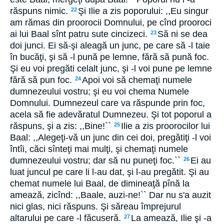
răspuns nimic.
Şi Ilie a zis poporului: ,,Eu singur
22
am rămas din proorocii Domnului, pe cînd prooroci
ai lui Baal sînt patru sute cincizeci.
Să ni se dea
23
doi junci. Ei să-şi aleagă un junc, pe care să -l taie
în bucăţi, şi să -l pună pe lemne, fără să pună foc.
Şi eu voi pregăti celalt junc, şi -l voi pune pe lemne
fără să pun foc.
Apoi voi să chemaţi numele
24
dumnezeului vostru; şi eu voi chema Numele
Domnului. Dumnezeul care va răspunde prin foc,
acela să fie adevăratul Dumnezeu. Şi tot poporul a
răspuns, şi a zis: ,,Bine!``
Ilie a zis proorocilor lui
25
Baal: ,,Alegeţi-vă un junc din cei doi, pregătiţi -l voi
întîi, căci sînteţi mai mulţi, şi chemaţi numele
dumnezeului vostru; dar să nu puneţi foc.``
Ei au
26
luat juncul pe care li l-au dat, şi l-au pregătit. Şi au
chemat numele lui Baal, de dimineaţă pînă la
amează, zicînd: ,,Baale, auzi-ne!`` Dar nu s'a auzit
nici glas, nici răspuns. Şi săreau împrejurul
altarului pe care -l făcuseră.
La amează, Ilie şi -a
27