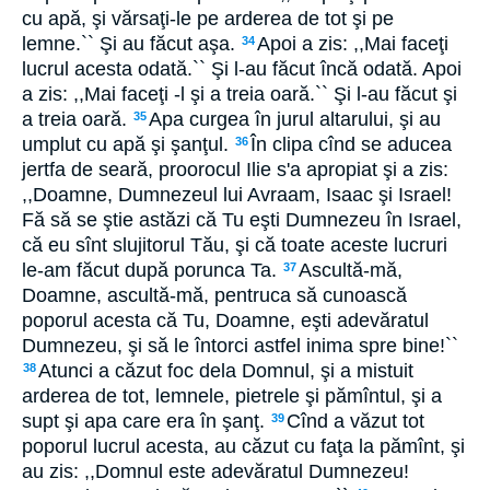
cu apă, şi vărsaţi-le pe arderea de tot şi pe
lemne.`` Şi au făcut aşa.
Apoi a zis: ,,Mai faceţi
34
lucrul acesta odată.`` Şi l-au făcut încă odată. Apoi
a zis: ,,Mai faceţi -l şi a treia oară.`` Şi l-au făcut şi
a treia oară.
Apa curgea în jurul altarului, şi au
35
umplut cu apă şi şanţul.
În clipa cînd se aducea
36
jertfa de seară, proorocul Ilie s'a apropiat şi a zis:
,,Doamne, Dumnezeul lui Avraam, Isaac şi Israel!
Fă să se ştie astăzi că Tu eşti Dumnezeu în Israel,
că eu sînt slujitorul Tău, şi că toate aceste lucruri
le-am făcut după porunca Ta.
Ascultă-mă,
37
Doamne, ascultă-mă, pentruca să cunoască
poporul acesta că Tu, Doamne, eşti adevăratul
Dumnezeu, şi să le întorci astfel inima spre bine!``
Atunci a căzut foc dela Domnul, şi a mistuit
38
arderea de tot, lemnele, pietrele şi pămîntul, şi a
supt şi apa care era în şanţ.
Cînd a văzut tot
39
poporul lucrul acesta, au căzut cu faţa la pămînt, şi
au zis: ,,Domnul este adevăratul Dumnezeu!