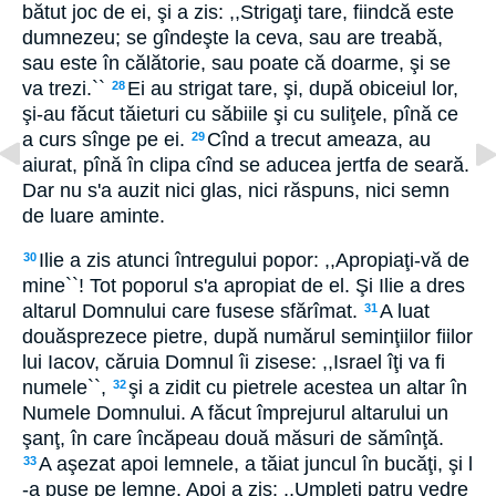
bătut joc de ei, şi a zis: ,,Strigaţi tare, fiindcă este
dumnezeu; se gîndeşte la ceva, sau are treabă,
sau este în călătorie, sau poate că doarme, şi se
va trezi.``
Ei au strigat tare, şi, după obiceiul lor,
28
şi-au făcut tăieturi cu săbiile şi cu suliţele, pînă ce
a curs sînge pe ei.
Cînd a trecut ameaza, au
29
aiurat, pînă în clipa cînd se aducea jertfa de seară.
Dar nu s'a auzit nici glas, nici răspuns, nici semn
de luare aminte.
Ilie a zis atunci întregului popor: ,,Apropiaţi-vă de
30
mine``! Tot poporul s'a apropiat de el. Şi Ilie a dres
altarul Domnului care fusese sfărîmat.
A luat
31
douăsprezece pietre, după numărul seminţiilor fiilor
lui Iacov, căruia Domnul îi zisese: ,,Israel îţi va fi
numele``,
şi a zidit cu pietrele acestea un altar în
32
Numele Domnului. A făcut împrejurul altarului un
şanţ, în care încăpeau două măsuri de sămînţă.
A aşezat apoi lemnele, a tăiat juncul în bucăţi, şi l
33
-a puse pe lemne. Apoi a zis: ,,Umpleţi patru vedre