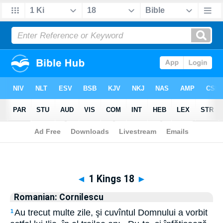
Biblia
>
Romanian: Cornilescu
> 1 Kings 18
◄
1 Kings 18
►
Romanian: Cornilescu
Au trecut multe zile, şi cuvîntul Domnului a vorbit
1