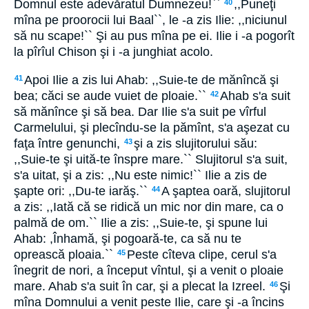
Domnul este adevăratul Dumnezeu!``
,,Puneţi
40
mîna pe proorocii lui Baal``, le -a zis Ilie: ,,niciunul
să nu scape!`` Şi au pus mîna pe ei. Ilie i -a pogorît
la pîrîul Chison şi i -a junghiat acolo.
Apoi Ilie a zis lui Ahab: ,,Suie-te de mănîncă şi
41
bea; căci se aude vuiet de ploaie.``
Ahab s'a suit
42
să mănînce şi să bea. Dar Ilie s'a suit pe vîrful
Carmelului, şi plecîndu-se la pămînt, s'a aşezat cu
faţa între genunchi,
şi a zis slujitorului său:
43
,,Suie-te şi uită-te înspre mare.`` Slujitorul s'a suit,
s'a uitat, şi a zis: ,,Nu este nimic!`` Ilie a zis de
şapte ori: ,,Du-te iarăş.``
A şaptea oară, slujitorul
44
a zis: ,,Iată că se ridică un mic nor din mare, ca o
palmă de om.`` Ilie a zis: ,,Suie-te, şi spune lui
Ahab: ,Înhamă, şi pogoară-te, ca să nu te
oprească ploaia.``
Peste cîteva clipe, cerul s'a
45
înegrit de nori, a început vîntul, şi a venit o ploaie
mare. Ahab s'a suit în car, şi a plecat la Izreel.
Şi
46
mîna Domnului a venit peste Ilie, care şi -a încins