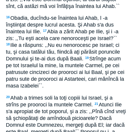
sînt, că astăzi mă voi înfăţişa înaintea lui Ahab.``
Obadia, ducîndu-se înaintea lui Ahab, l -a
16
înştiinţat despre lucrul acesta. Şi Ahab s'a dus
înaintea lui Ilie.
Abia a zărit Ahab pe Ilie, şi i -a
17
zis: ,,Tu eşti acela care nenoroceşti pe Israel?``
Ilie a răspuns: ,,Nu eu nenorocesc pe Israel; ci
18
tu, şi casa tatălui tău, fiindcă aţi părăsit poruncile
Domnului şi te-ai dus după Baali.
Strînge acum
19
pe tot Israelul la mine, la muntele Carmel, pe cei
patrusute cincizeci de prooroci ai lui Baal, şi pe cei
patru sute de prooroci ai Astarteei, cari mănîncă la
masa Izabelei``.
Ahab a trimes soli la toţi copiii lui Israel, şi a
20
strîns pe prooroci la muntele Carmel.
Atunci Ilie
21
s'a apropiat de tot poporul, şi a zis: ,,Pînă cînd vreţi
să şchiopătaţi de amîndouă picioarele? Dacă
Domnul este Dumnezeu, mergeţi după El; iar dacă
este Baal, mergeţi după Baal!`` Poporul nu i -a