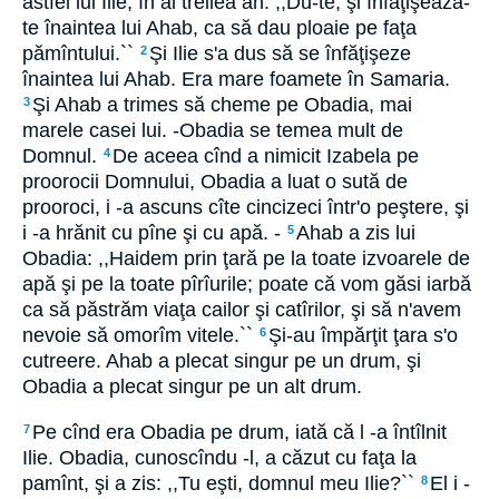
astfel lui Ilie, în al treilea an: ,,Du-te, şi înfăţişează-
te înaintea lui Ahab, ca să dau ploaie pe faţa
pămîntului.``
Şi Ilie s'a dus să se înfăţişeze
2
înaintea lui Ahab. Era mare foamete în Samaria.
Şi Ahab a trimes să cheme pe Obadia, mai
3
marele casei lui. -Obadia se temea mult de
Domnul.
De aceea cînd a nimicit Izabela pe
4
proorocii Domnului, Obadia a luat o sută de
prooroci, i -a ascuns cîte cincizeci într'o peştere, şi
i -a hrănit cu pîne şi cu apă. -
Ahab a zis lui
5
Obadia: ,,Haidem prin ţară pe la toate izvoarele de
apă şi pe la toate pîrîurile; poate că vom găsi iarbă
ca să păstrăm viaţa cailor şi catîrilor, şi să n'avem
nevoie să omorîm vitele.``
Şi-au împărţit ţara s'o
6
cutreere. Ahab a plecat singur pe un drum, şi
Obadia a plecat singur pe un alt drum.
Pe cînd era Obadia pe drum, iată că l -a întîlnit
7
Ilie. Obadia, cunoscîndu -l, a căzut cu faţa la
pamînt, şi a zis: ,,Tu eşti, domnul meu Ilie?``
El i -
8