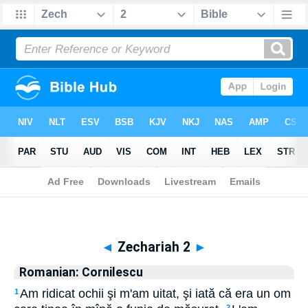
Biblia
>
Romanian: Cornilescu
> Zechariah 2
◄
Zechariah 2
►
Romanian: Cornilescu
Am ridicat ochii şi m'am uitat, şi iată că era un om
1
2