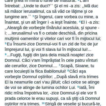
care ţinea în mînă o funie de măsurat.
L'am
întrebat: ,,Unde te duci?`` Şi el mi -a zis: ,,Mă duc
să măsor Ierusalimul, ca să văd ce lăţime şi ce
lungime are.``
Şi îngerul, care vorbea cu mine, a
3
înaintat, şi un alt înger i -a ieşit înainte.
El i -a zis:
4
,,Aleargă de vorbeşte tînărului acestuia, şi spune -
i: ...Ierusalimul va fi o cetate deschisă, din pricina
mulţimii oamenilor şi vitelor cari vor fi în mijlocul lui;
Eu Însumi-zice Domnul-voi fi un zid de foc de jur
5
împrejurul lui, şi voi fi slava lui în mijlocul lui!...
...Fugiţi, fugiţi din ţara dela miază noapte! zice
6
Domnul. Căci v'am împrăştiat în cele patru vînturi
ale cerurilor, zice Domnul....
Scapă, Sioane, tu
7
care locuieşti la fiica Babilonului!
Căci aşa
8
vorbeşte Domnul oştirilor: ,,După slavă m'a trimes
El la neamurile cari v'au jăfuit; căci celce se atinge
de voi se atinge de lumina ochilor Lui.
Iată, Îmi
9
ridic mîna împotriva lor, -zice Domnul-şi ele vor fi
prada celorce le erau supuşi, ca să ştiţi că Domnul
oştirilor m'a trimes.
Strigă de veselie şi bucură-te,
10