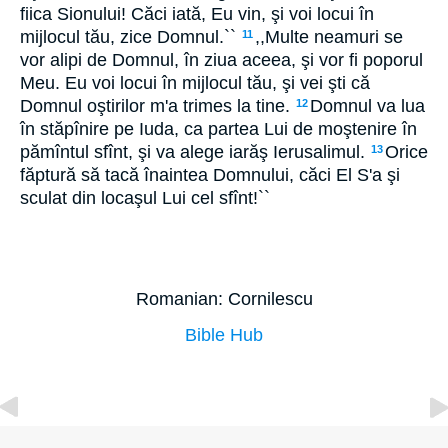
fiica Sionului! Căci iată, Eu vin, şi voi locui în
mijlocul tău, zice Domnul.``
,,Multe neamuri se
11
vor alipi de Domnul, în ziua aceea, şi vor fi poporul
Meu. Eu voi locui în mijlocul tău, şi vei şti că
Domnul oştirilor m'a trimes la tine.
Domnul va lua
12
în stăpînire pe Iuda, ca partea Lui de moştenire în
pămîntul sfînt, şi va alege iarăş Ierusalimul.
Orice
13
făptură să tacă înaintea Domnului, căci El S'a şi
sculat din locaşul Lui cel sfînt!``
Romanian: Cornilescu
Bible Hub