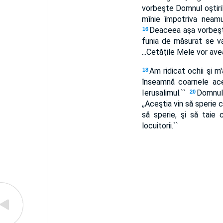
vorbeşte Domnul oştirilo
mînie împotriva neamu
Deaceea aşa vorbeşte 
16
funia de măsurat se va 
...Cetăţile Mele vor ave
Am ridicat ochii şi m
18
înseamnă coarnele aces
Ierusalimul.``
Domnul 
20
,,Aceştia vin să sperie c
să sperie, şi să taie c
locuitorii.``