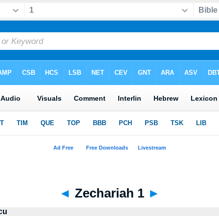
◄
Zechariah 1
►
cu