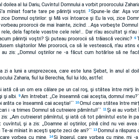
al doilea al lui Dariu, Cuvîntul Domnului a vorbit proorocului Zaharia, 
'a mîniat foarte tare pe părinţii voştri.
Spune-le dar: Aşa vor
3
, zice Domnul oştirilor: şi Mă voi întoarce şi Eu la voi, zice Domnul
e vorbeau proorocii de mai înainte, zicînd: ...Aşa vorbeşte Domnul o
rele, dela faptele voastre cele rele!... Dar n'au ascultat şi n'au
 acum părinţii voştri? Şi puteau proorocii să trăiască vecinic?
6
usem slujitorilor Mei proorocii, ca să le vestească, n'au atins e
şi au zis: ,,Domnul oştirilor ne -a făcut cum hotărîse să ne fac
a zi a lunii a unsprezecea, care este luna Şebat, în anul al doile
lui Zaharia, fiul lui Berechia, fiul lui Ido, astfel:
 iată că un om era călare pe un cal roş, şi stătea între mirţi înt
i şi albi.
Am întrebat: ,,Ce înseamnă caii aceştia, domnul meu?`
9
 voi arăta ce înseamnă caii aceştia!``
Omul care stătea între mirţi 
10
 cari i -a trimes Domnul să cutreiere pămîntul!``
Şi ei au vorbit
11
u zis: ,,Am cutreierat pămîntul, şi iată că tot pămîntul este în pac
 cuvîntul, şi a zis: ,,Doamne al oştirilor, pînă cînd nu vei avea
ri Te-ai mîniat în aceşti şapte zeci de ani?``
Domnul a răspuns 
13
i care vorbea cu mine.
Şi îngerul, care vorbea cu mine, mi -a zi
14