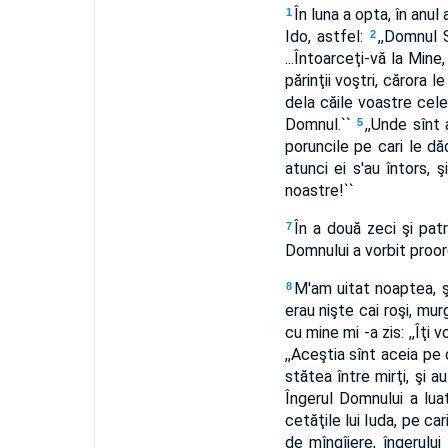
În luna a opta, în anul 
1
Ido, astfel:
,,Domnul S
2
...Întoarceţi-vă la Mine
părinţii voştri, cărora l
dela căile voastre cele 
Domnul.``
,,Unde sînt
5
poruncile pe cari le dăd
atunci ei s'au întors, 
noastre!``
În a două zeci şi patr
7
Domnului a vorbit proorocu
M'am uitat noaptea, şi
8
erau nişte cai roşi, murg
cu mine mi -a zis: ,,Îţi
,,Aceştia sînt aceia pe
stătea între mirţi, şi a
Îngerul Domnului a luat
cetăţile lui Iuda, pe ca
de mîngîiere, îngerulu