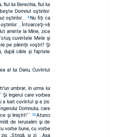
fiul lui Berechia, fiul lui
beşte Domnul oştirilor:
 oştirilor....
Nu fiţi ca
4
ştirilor: ...Întoarceţi-vă
 lut aminte la Mine, zice
Totuş cuvintele Mele şi
le pe părinţii voştri? Şi
ă, după căile şi faptele
a al lui Dariu, Cuvîntul
r'un umbrar; în urma lui
` Şi îngerul care vorbea
a luat cuvîntul şi a zis:
 Îngerului Domnului, care
e şi liniştit!``
Atunci
12
 milă de Ierusalim şi de
cu vorbe bune, cu vorbe
s: ,,Strigă, şi zi: ...Aşa