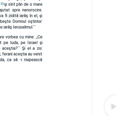
,
şi sînt plin de o mare
15
jutat spre nenorocire.
i zidită iarăş în el, şi
orbeşte Domnul oştirilor:
 iarăş Ierusalimul.``
are vorbea cu mine: ,,Ce
t pe Iuda, pe Israel şi
aceştia?`` Şi el a zis:
; ferarii aceştia au venit
uda, ca să -i risipească