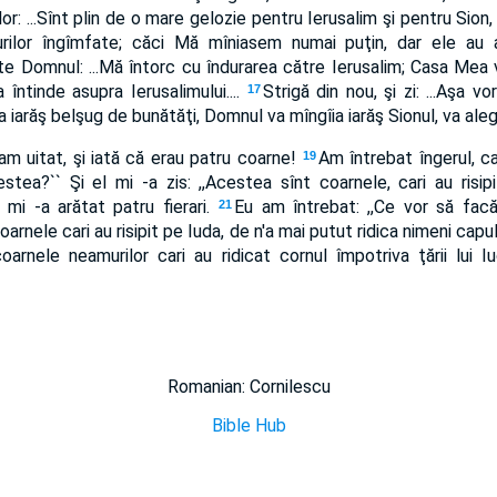
r: ...Sînt plin de o mare gelozie pentru Ierusalim şi pentru Sion
rilor îngîmfate; căci Mă mîniasem numai puţin, dar ele au a
Domnul: ...Mă întorc cu îndurarea către Ierusalim; Casa Mea va f
întinde asupra Ierusalimului....
Strigă din nou, şi zi: ...Aşa v
17
a iarăş belşug de bunătăţi, Domnul va mîngîia iarăş Sionul, va alege
'am uitat, şi iată că erau patru coarne!
Am întrebat îngerul, c
19
tea?`` Şi el mi -a zis: ,,Acestea sînt coarnele, cari au risipi
mi -a arătat patru fierari.
Eu am întrebat: ,,Ce vor să facă 
21
oarnele cari au risipit pe Iuda, de n'a mai putut ridica nimeni capul
oarnele neamurilor cari au ridicat cornul împotriva ţării lui I
Romanian: Cornilescu
Bible Hub