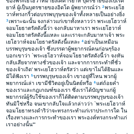
ของพระเยโฮวาห์มายังเศคาริยาห์ บุตรชายของเบเรคิ
ยาห์ ผู้เป็นบุตรชายของอิดโด ผู้พยากรณ์ว่า
พระเยโฮ
2
วาห์ทรงกริ้วต่อบรรพบุรุษของเจ้าทั้งหลายเป็นอย่างยิ่ง
เพราะฉะนั้น จงกล่าวแก่เขาทั้งหลาวว่า พระเยโฮวาห์
3
จอมโยธาตรัสดังนี้ว่า จงกลับมาหาเรา พระเยโฮวาห์
จอมโยธาตรัสดังนี้แหละ และเราจะกลับมาหาเจ้า พระ
เยโฮวาห์จอมโยธาตรัสดังนี้แหละ
อย่าเป็นเหมือน
4
บรรพบุรุษของเจ้า ซึ่งบรรดาผู้พยากรณ์คนก่อนๆร้อง
บอกเขาว่า `พระเยโฮวาห์จอมโยธาตรัสดังนี้ว่า จงหัน
กลับเสียจากทางชั่วของเจ้า และจากการกระทำที่ชั่ว
ของเจ้าเถิด' พระเยโฮวาห์ตรัสว่า แต่เขาไม่ได้ยินและ
มิได้ฟังเรา
บรรพบุรุษของเจ้า เขาอยู่ที่ไหน พวกผู้
5
พยากรณ์เล่า เขามีชีวิตอยู่เป็นนิตย์หรือ
แต่ถ้อยคำ
6
ของเราและกฎเกณฑ์ของเรา ซึ่งเราได้บัญชาแก่ผู้
พยากรณ์ผู้รับใช้ของเราก็ได้ติดตามบรรพบุรุษของเจ้า
ทันมิใช่หรือ จนเขากลับใจแล้วกล่าวว่า `พระเยโฮวาห์
จอมโยธาทรงดำริว่าจะทรงกระทำแก่เราประการใด ใน
เรื่องทางและการกระทำของเรา พระองค์ทรงกระทำแก่
เราอย่างนั้น'"