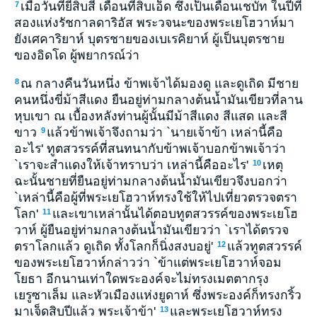
เมื่อวันที่ยี่สิบสี่ เดือนที่สิบเอ็ด ซึ่งเป็นเดือนเชบัท ในปีที่
7
สองแห่งรัชกาลดาริอัส พระวจนะของพระเยโฮวาห์มา
ยังเศคาริยาห์ บุตรชายของเบเรคิยาห์ ผู้เป็นบุตรชาย
ของอิดโด ผู้พยากรณ์ว่า
ณ กลางคืนวันหนึ่ง ข้าพเจ้าได้มองดู และดูเถิด มีชาย
8
คนหนึ่งขี่ม้าสีแดง ยืนอยู่ท่ามกลางต้นน้ำมันเขียวที่ลาน
หุบเขา ณ เบื้องหลังท่านผู้นั้นมีม้าสีแดง สีแสด และสี
ขาว
แล้วข้าพเจ้าจึงถามว่า `นายเจ้าข้า เหล่านี้คือ
9
อะไร' ทูตสวรรค์ที่สนทนากับข้าพเจ้าบอกข้าพเจ้าว่า
`เราจะสำแดงให้เจ้าทราบว่า เหล่านี้คืออะไร'
เหตุ
10
ฉะนั้นชายที่ยืนอยู่ท่ามกลางต้นน้ำมันเขียวจึงบอกว่า
`เหล่านี้คือผู้ที่พระเยโฮวาห์ทรงใช้ให้ไปเที่ยวตรวจตรา
โลก'
และเขาเหล่านั้นได้ตอบทูตสวรรค์ของพระเยโฮ
11
วาห์ ผู้ยืนอยู่ท่ามกลางต้นน้ำมันเขียวว่า `เราได้ตรวจ
ตราโลกแล้ว ดูเถิด ทั้งโลกก็นิ่งสงบอยู่'
แล้วทูตสวรรค์
12
ของพระเยโฮวาห์กล่าวว่า `ข้าแต่พระเยโฮวาห์จอม
โยธา อีกนานเท่าใดพระองค์จะไม่ทรงเมตตากรุง
เยรูซาเล็ม และหัวเมืองแห่งยูดาห์ ซึ่งพระองค์ก็ทรงกริ้ว
มาเจ็ดสิบปีแล้ว พระเจ้าข้า'
และพระเยโฮวาห์ทรง
13