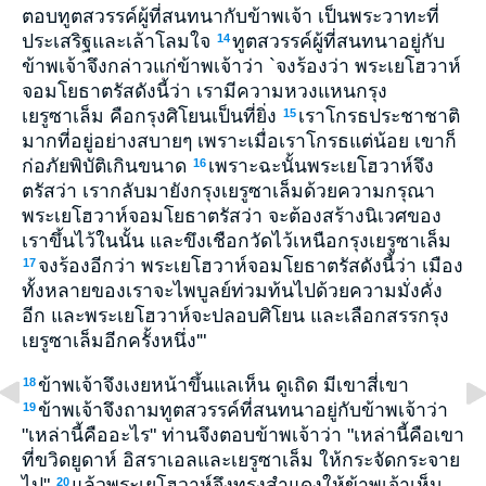
ตอบทูตสวรรค์ผู้ที่สนทนากับข้าพเจ้า เป็นพระวาทะที่
ประเสริฐและเล้าโลมใจ
ทูตสวรรค์ผู้ที่สนทนาอยู่กับ
14
ข้าพเจ้าจึงกล่าวแก่ข้าพเจ้าว่า `จงร้องว่า พระเยโฮวาห์
จอมโยธาตรัสดังนี้ว่า เรามีความหวงแหนกรุง
เยรูซาเล็ม คือกรุงศิโยนเป็นที่ยิ่ง
เราโกรธประชาชาติ
15
มากที่อยู่อย่างสบายๆ เพราะเมื่อเราโกรธแต่น้อย เขาก็
ก่อภัยพิบัติเกินขนาด
เพราะฉะนั้นพระเยโฮวาห์จึง
16
ตรัสว่า เรากลับมายังกรุงเยรูซาเล็มด้วยความกรุณา
พระเยโฮวาห์จอมโยธาตรัสว่า จะต้องสร้างนิเวศของ
เราขึ้นไว้ในนั้น และขึงเชือกวัดไว้เหนือกรุงเยรูซาเล็ม
จงร้องอีกว่า พระเยโฮวาห์จอมโยธาตรัสดังนี้ว่า เมือง
17
ทั้งหลายของเราจะไพบูลย์ท่วมท้นไปด้วยความมั่งคั่ง
อีก และพระเยโฮวาห์จะปลอบศิโยน และเลือกสรรกรุง
เยรูซาเล็มอีกครั้งหนึ่ง'"
ข้าพเจ้าจึงเงยหน้าขึ้นแลเห็น ดูเถิด มีเขาสี่เขา
18
ข้าพเจ้าจึงถามทูตสวรรค์ที่สนทนาอยู่กับข้าพเจ้าว่า
19
"เหล่านี้คืออะไร" ท่านจึงตอบข้าพเจ้าว่า "เหล่านี้คือเขา
ที่ขวิดยูดาห์ อิสราเอลและเยรูซาเล็ม ให้กระจัดกระจาย
ไป"
แล้วพระเยโฮวาห์จึงทรงสำแดงให้ข้าพเจ้าเห็น
20