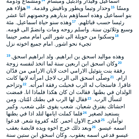
اسماعيل وقيدار وأدبئيل ومبسام
ومشماع ودومة
14
ومسّا
وحدار وتيما ويطور ونافيش وقدمة.
هؤلاء هم
16
15
بنو اسماعيل وهذه اسماؤهم بديارهم وحصونهم اثنا عشر
رئيسا حسب قبائلهم.
وهذه سنو حياة اسماعيل. مئة
17
وسبع وثلاثون سنة. واسلم روحه ومات وانضمّ الى قومه.
وسكنوا من حويلة الى شور التي امام مصر حينما
18
تجيء نحو اشور. امام جميع اخوته نزل
وهذه مواليد اسحق بن ابراهيم. ولد ابراهيم اسحق.
19
وكان اسحق ابن اربعين سنة لما اتخذ لنفسه زوجة
20
رفقة بنت بتوئيل الارامي اخت لابان الارامي من فدّان
ارام.
وصلّى اسحق الى الرب لاجل امرأته لانها كانت
21
عاقرا. فاستجاب له الرب فحبلت رفقة امرأته.
وتزاحم
22
الولدان في بطنها. فقالت ان كان هكذا فلماذا انا. فمضت
لتسأل الرب.
فقال لها الرب في بطنك امّتان. ومن
23
احشائك يفترق شعبان. شعب يقوى على شعب. وكبير
يستعبد لصغير
فلما كملت ايامها لتلد اذا في بطنها
24
توأمان.
فخرج الاول احمر. كله كفروة شعر. فدعوا
25
اسمه عيسو.
وبعد ذلك خرج اخوه ويده قابضة بعقب
26
عيسو فدعي اسمه يعقوب. وكان اسحق ابن ستين سنة