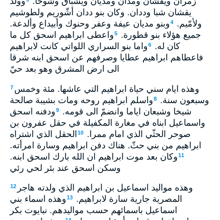
زمران ويقشان ومدان ومديان ويشباق وشوحا.
وولد
يقشان شبا وددان. وكان بنو ددان أشّوريم ولطوشيم
ولأمّيم.
وبنو مديان عيفة وعفر وحنوك وأبيداع وألدعة.
4
جميع هؤلاء بنو قطورة.
واعطى ابراهيم اسحق كل ما
5
كان له.
واما بنو السراري اللواتي كانت لابراهيم
6
فاعطاهم ابراهيم عطايا وصرفهم عن اسحق ابنه شرقا
الى ارض المشرق وهو بعد حيّ
وهذه ايام سني حياة ابراهيم التي عاشها. مئة وخمس
7
وسبعون سنة.
واسلم ابراهيم روحه ومات بشيبة صالحة
8
شيخا وشبعان اياما وانضمّ الى قومه.
ودفنه اسحق
9
واسماعيل ابناه في مغارة المكفيلة في حقل عفرون بن
صوحر الحثّي الذي امام ممرا.
الحقل الذي اشتراه
10
ابراهيم من بني حثّ. هناك دفن ابراهيم وسارة امرأته.
وكان بعد موت ابراهيم ان الله بارك اسحق ابنه.
11
وسكن اسحق عند بئر لحي رئي
وهذه مواليد اسماعيل بن ابراهيم الذي ولدته هاجر
12
المصرية جارية سارة لابراهيم.
وهذه اسماء بني
13
اسماعيل باسمائهم حسب مواليدهم. نبايوت بكر