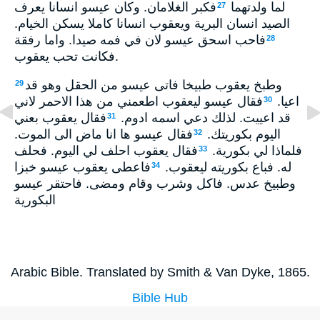
لما ولدتهما
فكبر الغلامان. وكان عيسو انسانا يعرف
27
الصيد انسان البرية ويعقوب انسانا كاملا يسكن الخيام.
فاحب اسحق عيسو لان في فمه صيدا. واما رفقة
28
فكانت تحب يعقوب.
وطبخ يعقوب طبيخا فاتى عيسو من الحقل وهو قد
29
اعيا.
فقال عيسو ليعقوب اطعمني من هذا الاحمر لاني
30
قد اعييت. لذلك دعي اسمه ادوم.
فقال يعقوب بعني
31
اليوم بكوريتك.
فقال عيسو ها انا ماض الى الموت.
32
فلماذا لي بكورية.
فقال يعقوب احلف لي اليوم. فحلف
33
له. فباع بكوريته ليعقوب.
فاعطى يعقوب عيسو خبزا
34
وطبيخ عدس. فاكل وشرب وقام ومضى. فاحتقر عيسو
البكورية
Arabic Bible. Translated by Smith & Van Dyke, 1865.
Bible Hub