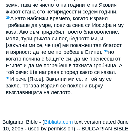
земя, така че числото на годините на Яковия
живот стана сто четиридесет и седем години.
А като наближи времето, когато Израил
29
трябваше да умре, повика сина си Иосифа и му
каза: Ако съм придобил твоето благоволение,
моля, тури ръката си под бедрото ми, и
[закълни ми се, че ще] ми покажеш тая благост
и вярност: да не ме погребеш в Египет,
но
30
когато почина с бащите си, да ме пренесеш от
Египет и да ме погребеш в тяхната гробница. А
той рече: Ще направя според както си казал.
И рече [Яков]: Закълни ми се; и той му се
31
закле. Тогава Израил се поклони върху
възглавницата на леглото.
Bulgarian Bible - (
Bibliata.com
text version dated June
10, 2005 - used by permission) -- BULGARIAN BIBLE