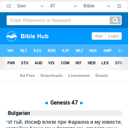
Biblia
>
Bulgarian
> Genesis 47
◄
Genesis 47
►
Bulgarian
И тъй, Иосиф влезе при Фараона и му извести,
1