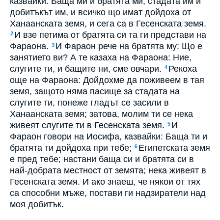
казвайки: Баща ми и братята ми, стадата им и
добитъкът им, и всичко що имат дойдоха от
Ханаанската земя, и сега са в Гесенската земя.
И взе петима от братята си та ги представи на
2
Фараона.
И Фараон рече на братята му: Що е
3
занятието ви? А те казаха на Фараона: Ние,
слугите ти, и бащите ни, сме овчари.
Рекоха
4
още на Фараона: Дойдохме да поживеем в тая
земя, защото няма пасище за стадата на
слугите ти, понеже гладът се засили в
Ханаанската земя; затова, молим ти се нека
живеят слугите ти в Гесенската земя.
И
5
Фараон говори на Иосифа, казвайки: Баща ти и
братята ти дойдоха при тебе;
Египетската земя
6
е пред тебе; настани баща си и братята си в
най-добрата местност от земята; нека живеят в
Гесенската земя. И ако знаеш, че някои от тях
са способни мъже, постави ги надзиратели над
моя добитък.