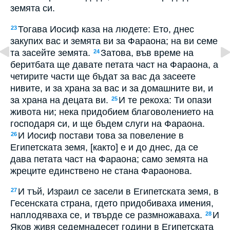
земята си.
Тогава Иосиф каза на людете: Ето, днес
23
закупих вас и земята ви за Фараона; на ви семе
та засейте земята.
Затова, във време на
24
беритбата ще давате петата част на Фараона, а
четирите части ще бъдат за вас да засеете
нивите, и за храна за вас и за домашните ви, и
за храна на децата ви.
И те рекоха: Ти опази
25
живота ни; нека придобием благоволението на
господаря си, и ще бъдем слуги на Фараона.
И Иосиф постави това за повеление в
26
Египетската земя, [както] е и до днес, да се
дава петата част на Фараона; само земята на
жреците единствено не стана Фараонова.
И тъй, Израил се засели в Египетската земя, в
27
Гесенската страна, гдето придобиваха имения,
наплодяваха се, и твърде се размножаваха.
И
28
Яков живя седемнадесет години в Египетската