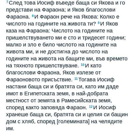
След това Иосиф въведе баща си Якова и го
7
представи на Фараона; и Яков благослови
Фараона.
И Фараон рече на Якова: Колко е
8
числото на годините на живота ти?
И Яков
9
каза на Фараона: Числото на годините на
пришелствуването ми е сто и тридесет години;
малко и зло е било числото на годините на
живота ми, и не достигна до числото на
годините на живота на бащите ми, във времето
на тяхното пришелствуване.
И като
10
благослови Фараона, Яков излезе от
Фараоновото присъствие.
Тогава Иосиф
11
настани баща си и братята си, като им даде
имот в Египетската земя, в най-добрата
местност от земята в Рамесийската земя,
според както заповяда Фараон.
И Иосиф
12
хранеше баща си, братята си и целия си бащин
дом с хляб, според [големината] на челядите
им.