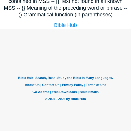
contained in MSS -- [] Text not found in all known
MSS -- {} Meaning of the preceding word or phrase --
() Grammatical function (in parentheses)
Bible Hub