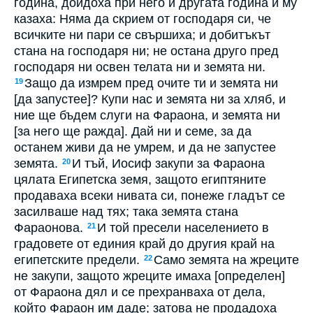
година, дойдоха при него и другата година и му
казаха: Няма да скрием от господаря си, че
всичките ни пари се свършиха; и добитъкът
стана на господаря ни; не остана друго пред
господаря ни освен телата ни и земята ни.
Защо да измрем пред очите ти и земята ни
19
[да запустее]? Купи нас и земята ни за хляб, и
ние ще бъдем слуги на Фараона, и земята ни
[за него ще ражда]. Дай ни и семе, за да
останем живи да не умрем, и да не запустее
земята.
И тъй, Иосиф закупи за Фараона
20
цялата Египетска земя, защото египтяните
продаваха всеки нивата си, понеже гладът се
засилваше над тях; така земята стана
Фараонова.
И той пресели населението в
21
градовете от единия край до другия край на
египетските предели.
Само земята на жреците
22
не закупи, защото жреците имаха [определен]
от Фараона дял и се прехранваха от дела,
който Фараон им даде; затова не продадоха