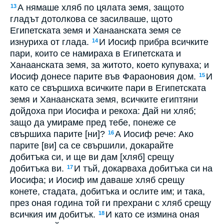
А нямаше хляб по цялата земя, защото
13
гладът дотолкова се засилваше, щото
Египетската земя и Ханаанската земя се
изнуриха от глада.
И Иосиф прибра всичките
14
пари, които се намираха в Египетската и
Ханаанската земя, за житото, което купуваха; и
Иосиф донесе парите във Фараоновия дом.
И
15
като се свършиха всичките пари в Египетската
земя и Ханаанската земя, всичките египтяни
дойдоха при Иосифа и рекоха: Дай ни хляб;
защо да умираме пред тебе, понеже се
свършиха парите [ни]?
А Иосиф рече: Ако
16
парите [ви] са се свършили, докарайте
добитъка си, и ще ви дам [хляб] срещу
добитъка ви.
И тъй, докарваха добитъка си на
17
Иосифа; и Иосиф им даваше хляб срещу
конете, стадата, добитъка и ослите им; и така,
през оная година той ги прехрани с хляб срещу
всичкия им добитък.
И като се измина оная
18