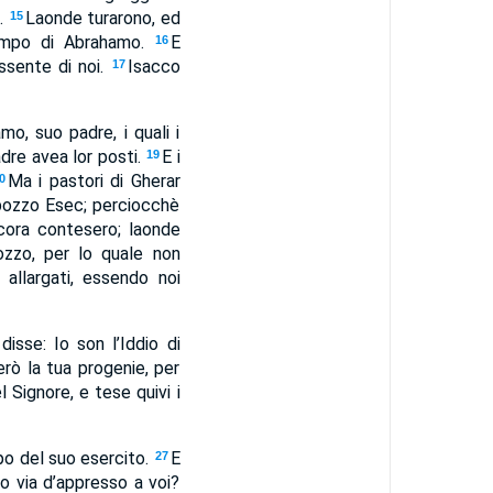
o.
Laonde turarono, ed
15
 tempo di Abrahamo.
E
16
ssente di noi.
Isacco
17
o, suo padre, i quali i
adre avea lor posti.
E i
19
Ma i pastori di Gherar
0
 pozzo Esec; perciocchè
cora contesero; laonde
pozzo, per lo quale non
allargati, essendo noi
disse: Io son l’Iddio di
rò la tua progenie, per
l Signore, e tese quivi i
po del suo esercito.
E
27
o via d’appresso a voi?