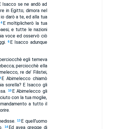
 E Isacco se ne andò ad
re in Egitto; dimora nel
io darò a te, ed alla tua
.
E moltiplicherò la tua
4
aesi; e tutte le nazioni
ia voce ed osservò ciò
ggi.
E Isacco adunque
6
; perciocchè egli temeva
 Rebecca; perciocchè ella
elecco, re de’ Filistei,
E Abimelecco chiamò
9
ia sorella? E Isacco gli
ssa.
E Abimelecco gli
10
ciuto con la tua moglie,
mandamento a tutto il
rire.
enedisse.
E quell’uomo
13
o.
Ed avea gregge di
14