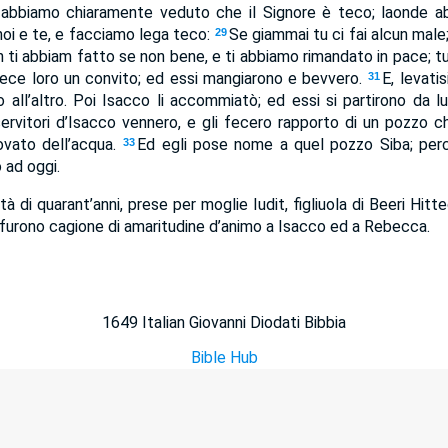
i abbiamo chiaramente veduto che il Signore è teco; laonde ab
 noi e te, e facciamo lega teco:
Se giammai tu ci fai alcun male
29
 ti abbiam fatto se non bene, e ti abbiamo rimandato in pace; t
fece loro un convito; ed essi mangiarono e bevvero.
E, levati
31
no all’altro. Poi Isacco li accommiatò; ed essi si partirono da
 servitori d’Isacco vennero, e gli fecero rapporto di un pozzo 
ovato dell’acqua.
Ed egli pose nome a quel pozzo Siba; perc
33
 ad oggi.
 di quarant’anni, prese per moglie Iudit, figliuola di Beeri Hitte
furono cagione di amaritudine d’animo a Isacco ed a Rebecca.
1649 Italian Giovanni Diodati Bibbia
Bible Hub