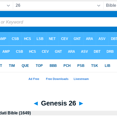
◄
Genesis 26
►
dati Bible (1649)