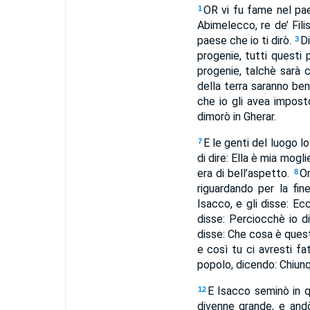
OR vi fu fame nel pa
1
Abimelecco, re de’ Filis
paese che io ti dirò.
Di
3
progenie, tutti questi
progenie, talchè sarà c
della terra saranno be
che io gli avea imposto
dimorò in Gherar.
E le genti del luogo l
7
di dire: Ella è mia mogl
era di bell’aspetto.
Or
8
riguardando per la fi
Isacco, e gli disse: Ec
disse: Perciocchè io d
disse: Che cosa è quest
e così tu ci avresti f
popolo, dicendo: Chiunq
E Isacco seminò in q
12
divenne grande, e an