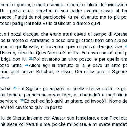
nti di grosso, e molta famiglia; e perciò i Filistei lo invidiavan
tti i pozzi che i servitori di suo padre aveano cavati al
acco: Partiti da noi; perciocchè tu sei divenuto molto più po
 tese i padiglioni nella Valle di Gherar, e dimorò quivi.
vo i pozzi d’acqua, che erano stati cavati al tempo di Abraham
dopo la morte di Abrahamo; e pose loro gli stessi nomi che suo p
rono in quella valle, e trovarono quivi un pozzo d’acqua viva.
2
d’Isacco, dicendo: Quest’acqua è nostra. Ed esso nominò quel
briga con lui.
Poi cavarono un altro pozzo, e per quello an
21
ozzo Sitna.
Allora egli si tramutò di là, e cavò un altro 
22
minò quel pozzo Rehobot; e disse: Ora ci ha pure il Signore 
paese.
erseba.
E il Signore gli apparve in quella stessa notte, e gli 
24
on temere; perciocchè io son teco, e ti benedirò, e moltipliche
servitore.
Ed egli edificò quivi un altare, ed invocò il Nome de
25
 servitori cavarono quivi un pozzo.
lui da Gherar, insieme con Ahuzat suo famigliare, e con Picol ca
chè siete voi venuti a me, poichè mi odiate, e mi avete mandat