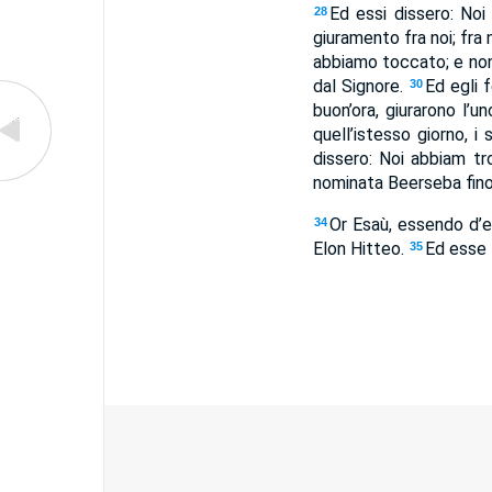
Ed essi dissero: No
28
giuramento fra noi; fra
abbiamo toccato; e non
dal Signore.
Ed egli 
30
buon’ora, giurarono l’u
quell’istesso giorno, i
dissero: Noi abbiam tr
nominata Beerseba fino
Or Esaù, essendo d’età
34
Elon Hitteo.
Ed esse 
35