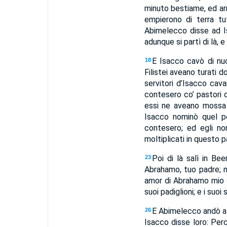
minuto bestiame, ed arme
empierono di terra tu
Abimelecco disse ad Is
adunque si partì di là, e
E Isacco cavò di nuo
18
Filistei aveano turati 
servitori d’Isacco cava
contesero co’ pastori 
essi ne aveano mossa 
Isacco nominò quel p
contesero; ed egli no
moltiplicati in questo 
Poi di là salì in Be
23
Abrahamo, tuo padre; n
amor di Abrahamo mio 
suoi padiglioni; e i suoi
E Abimelecco andò a 
26
Isacco disse loro: Per