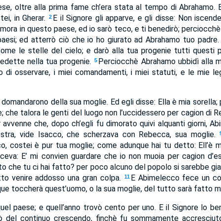
ese, oltre alla prima fame ch’era stata al tempo di Abrahamo.
tei, in Gherar.
E il Signore gli apparve, e gli disse: Non iscende
2
mora in questo paese, ed io sarò teco, e ti benedirò; perciocchè 
 paesi; ed atterrò ciò che io ho giurato ad Abrahamo tuo padre
ome le stelle del cielo; e darò alla tua progenie tutti questi p
nedette nella tua progenie.
Perciocchè Abrahamo ubbidì alla m
5
 di osservare, i miei comandamenti, i miei statuti, e le mie le
o domandarono della sua moglie. Ed egli disse: Ella è mia sorella
ie; che talora le genti del luogo non l’uccidessero per cagion di
 avvenne che, dopo ch’egli fu dimorato quivi alquanti giorni, Abim
nestra, vide Isacco, che scherzava con Rebecca, sua moglie.
co, costei è pur tua moglie; come adunque hai tu detto: Ell’è m
iceva: E’ mi convien guardare che io non muoia per cagion d’e
o che tu ci hai fatto? per poco alcuno del popolo si sarebbe gia
atto venire addosso una gran colpa.
E Abimelecco fece un co
11
ue toccherà quest’uomo, o la sua moglie, del tutto sarà fatto mo
uel paese; e quell’anno trovò cento per uno. E il Signore lo b
dò del continuo crescendo, finchè fu sommamente accresciut