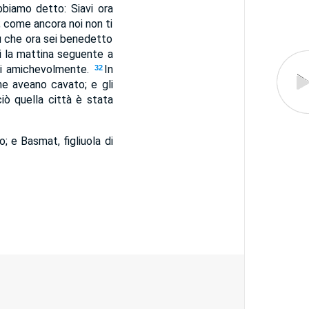
biamo detto: Siavi ora
; come ancora noi non ti
u che ora sei benedetto
si la mattina seguente a
 lui amichevolmente.
In
32
che aveano cavato; e gli
iò quella città è stata
o; e Basmat, figliuola di