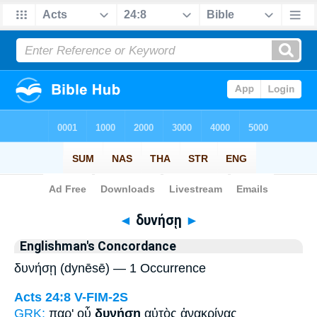
Bible
>
Strong's
> Greek
◄
δυνήσῃ
►
Englishman's Concordance
δυνήσῃ (dynēsē) — 1 Occurrence
Acts 24:8
V-FIM-2S
GRK:
παρ' οὗ
δυνήσῃ
αὐτὸς ἀνακρίνας