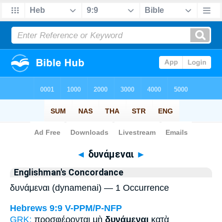
Bible
>
Strong's
> Greek
◄
δυνάμεναι
►
Englishman's Concordance
δυνάμεναι (dynamenai) — 1 Occurrence
Hebrews 9:9
V-PPM/P-NFP
GRK:
προσφέρονται μὴ
δυνάμεναι
κατὰ