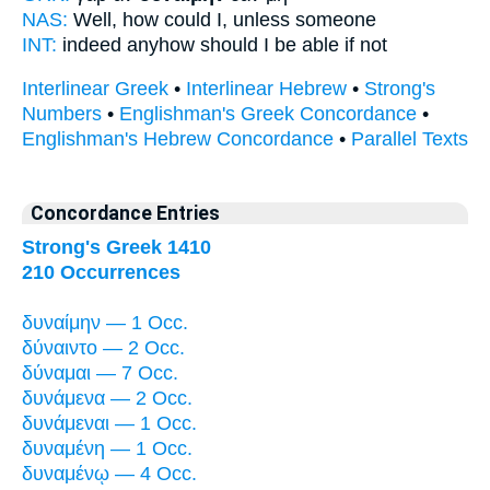
NAS:
Well, how
could
I, unless someone
INT:
indeed anyhow
should I be able
if not
Interlinear Greek
•
Interlinear Hebrew
•
Strong's
Numbers
•
Englishman's Greek Concordance
•
Englishman's Hebrew Concordance
•
Parallel Texts
Concordance Entries
Strong's Greek 1410
210 Occurrences
δυναίμην — 1 Occ.
δύναιντο — 2 Occ.
δύναμαι — 7 Occ.
δυνάμενα — 2 Occ.
δυνάμεναι — 1 Occ.
δυναμένη — 1 Occ.
δυναμένῳ — 4 Occ.