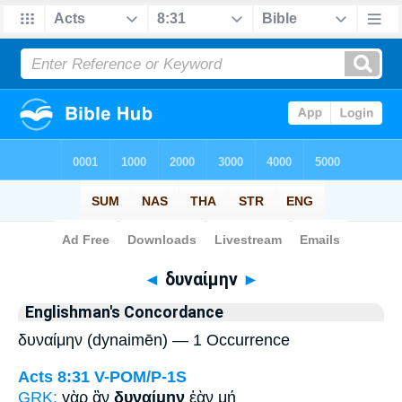
Bible
>
Strong's
> Greek
◄
δυναίμην
►
Englishman's Concordance
δυναίμην (dynaimēn) — 1 Occurrence
Acts 8:31
V-POM/P-1S
GRK:
γὰρ ἂν
δυναίμην
ἐὰν μή