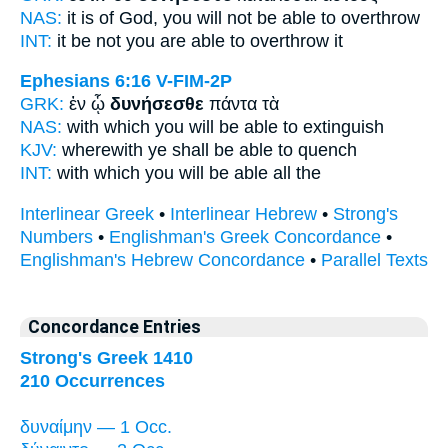
NAS:
it is of God,
you will not be able
to overthrow
INT:
it be not
you are able
to overthrow it
Ephesians 6:16
V-FIM-2P
GRK:
ἐν ᾧ
δυνήσεσθε
πάντα τὰ
NAS:
with which
you will be able
to extinguish
KJV:
wherewith
ye shall be able
to quench
INT:
with which
you will be able
all the
Interlinear Greek
•
Interlinear Hebrew
•
Strong's
Numbers
•
Englishman's Greek Concordance
•
Englishman's Hebrew Concordance
•
Parallel Texts
Concordance Entries
Strong's Greek 1410
210 Occurrences
δυναίμην — 1 Occ.