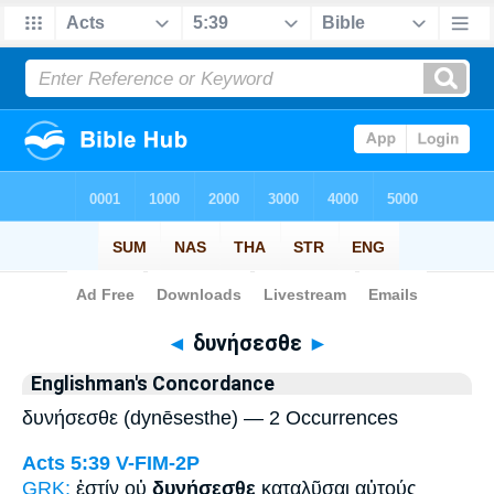
Bible
>
Strong's
> Greek
◄
δυνήσεσθε
►
Englishman's Concordance
δυνήσεσθε (dynēsesthe) — 2 Occurrences
Acts 5:39
V-FIM-2P
GRK:
ἐστίν οὐ
δυνήσεσθε
καταλῦσαι αὐτούς