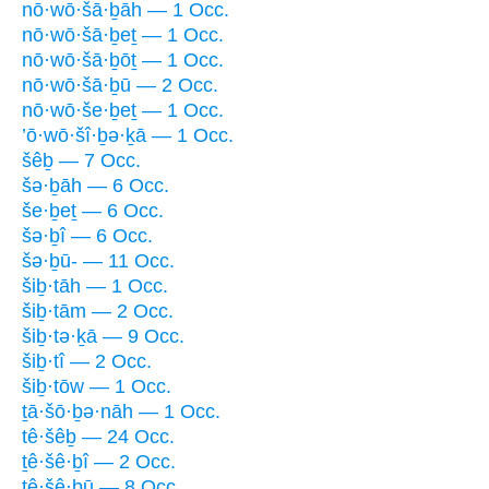
nō·wō·šā·ḇāh — 1 Occ.
nō·wō·šā·ḇeṯ — 1 Occ.
nō·wō·šā·ḇōṯ — 1 Occ.
nō·wō·šā·ḇū — 2 Occ.
nō·wō·še·ḇeṯ — 1 Occ.
’ō·wō·šî·ḇə·ḵā — 1 Occ.
šêḇ — 7 Occ.
šə·ḇāh — 6 Occ.
še·ḇeṯ — 6 Occ.
šə·ḇî — 6 Occ.
šə·ḇū- — 11 Occ.
šiḇ·tāh — 1 Occ.
šiḇ·tām — 2 Occ.
šiḇ·tə·ḵā — 9 Occ.
šiḇ·tî — 2 Occ.
šiḇ·tōw — 1 Occ.
ṯā·šō·ḇə·nāh — 1 Occ.
tê·šêḇ — 24 Occ.
ṯê·šê·ḇî — 2 Occ.
tê·šê·ḇū — 8 Occ.