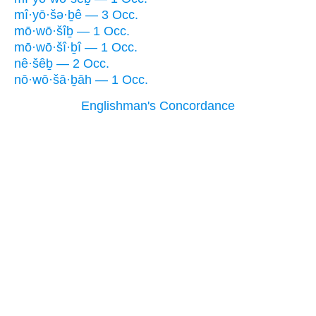
mî·yō·šə·ḇê — 3 Occ.
mō·wō·šîḇ — 1 Occ.
mō·wō·šî·ḇî — 1 Occ.
nê·šêḇ — 2 Occ.
nō·wō·šā·ḇāh — 1 Occ.
Englishman's Concordance