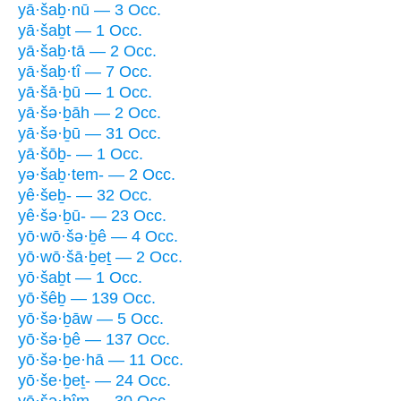
yā·šaḇ·nū — 3 Occ.
yā·šaḇt — 1 Occ.
yā·šaḇ·tā — 2 Occ.
yā·šaḇ·tî — 7 Occ.
yā·šā·ḇū — 1 Occ.
yā·šə·ḇāh — 2 Occ.
yā·šə·ḇū — 31 Occ.
yā·šōḇ- — 1 Occ.
yə·šaḇ·tem- — 2 Occ.
yê·šeḇ- — 32 Occ.
yê·šə·ḇū- — 23 Occ.
yō·wō·šə·ḇê — 4 Occ.
yō·wō·šā·ḇeṯ — 2 Occ.
yō·šaḇt — 1 Occ.
yō·šêḇ — 139 Occ.
yō·šə·ḇāw — 5 Occ.
yō·šə·ḇê — 137 Occ.
yō·šə·ḇe·hā — 11 Occ.
yō·še·ḇeṯ- — 24 Occ.
yō·šə·ḇîm — 30 Occ.