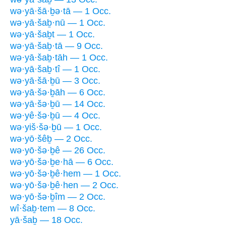
wə·yā·šā·ḇə·tā — 1 Occ.
wə·yā·šaḇ·nū — 1 Occ.
wə·yā·šaḇt — 1 Occ.
wə·yā·šaḇ·tā — 9 Occ.
wə·yā·šaḇ·tāh — 1 Occ.
wə·yā·šaḇ·tî — 1 Occ.
wə·yā·šā·ḇū — 3 Occ.
wə·yā·šə·ḇāh — 6 Occ.
wə·yā·šə·ḇū — 14 Occ.
wə·yê·šə·ḇū — 4 Occ.
wə·yiš·šə·ḇū — 1 Occ.
wə·yō·šêḇ — 2 Occ.
wə·yō·šə·ḇê — 26 Occ.
wə·yō·šə·ḇe·hā — 6 Occ.
wə·yō·šə·ḇê·hem — 1 Occ.
wə·yō·šə·ḇê·hen — 2 Occ.
wə·yō·šə·ḇîm — 2 Occ.
wî·šaḇ·tem — 8 Occ.
yā·šaḇ — 18 Occ.