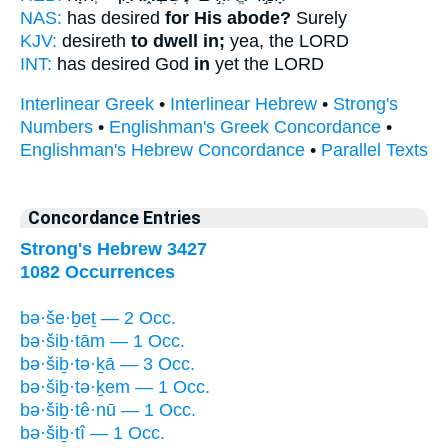
NAS:
has desired
for His abode?
Surely
KJV:
desireth
to dwell in;
yea, the LORD
INT:
has desired God
in
yet the LORD
Interlinear Greek
•
Interlinear Hebrew
•
Strong's
Numbers
•
Englishman's Greek Concordance
•
Englishman's Hebrew Concordance
•
Parallel Texts
Concordance Entries
Strong's Hebrew 3427
1082 Occurrences
bə·še·ḇeṯ — 2 Occ.
bə·šiḇ·tām — 1 Occ.
bə·šiḇ·tə·ḵā — 3 Occ.
bə·šiḇ·tə·ḵem — 1 Occ.
bə·šiḇ·tê·nū — 1 Occ.
bə·šiḇ·tî — 1 Occ.