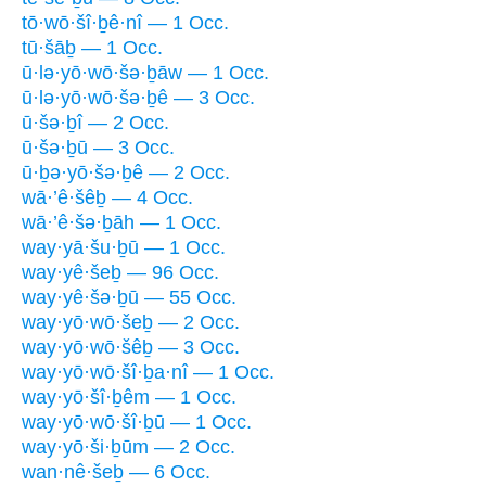
tō·wō·šî·ḇê·nî — 1 Occ.
tū·šāḇ — 1 Occ.
ū·lə·yō·wō·šə·ḇāw — 1 Occ.
ū·lə·yō·wō·šə·ḇê — 3 Occ.
ū·šə·ḇî — 2 Occ.
ū·šə·ḇū — 3 Occ.
ū·ḇə·yō·šə·ḇê — 2 Occ.
wā·’ê·šêḇ — 4 Occ.
wā·’ê·šə·ḇāh — 1 Occ.
way·yā·šu·ḇū — 1 Occ.
way·yê·šeḇ — 96 Occ.
way·yê·šə·ḇū — 55 Occ.
way·yō·wō·šeḇ — 2 Occ.
way·yō·wō·šêḇ — 3 Occ.
way·yō·wō·šî·ḇa·nî — 1 Occ.
way·yō·šî·ḇêm — 1 Occ.
way·yō·wō·šî·ḇū — 1 Occ.
way·yō·ši·ḇūm — 2 Occ.
wan·nê·šeḇ — 6 Occ.