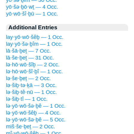
yō·šə·ḇō·wṯ — 4 Occ.
yō·wō·šî·ḇū — 1 Occ.
Additional Entries
lay·yō·wō·šêḇ — 1 Occ.
lay·yō·šə·ḇîm — 1 Occ.
lā·šā·ḇeṯ — 7 Occ.
lā·še·ḇeṯ — 31 Occ.
lə·hō·wō·šîḇ — 2 Occ.
lə·hō·wō·šî·ḇî — 1 Occ.
lə·še·ḇeṯ — 2 Occ.
lə·šiḇ·tə·ḵā — 3 Occ.
lə·šiḇ·tê·nū — 1 Occ.
lə·šiḇ·tî — 1 Occ.
lə·yō·wō·šə·ḇê — 1 Occ.
lə·yō·wō·šêḇ — 4 Occ.
lə·yō·wō·šə·ḇê — 5 Occ.
miš·še·ḇeṯ — 2 Occ.
mî·yō·wō·šêḇ — 1 Occ.