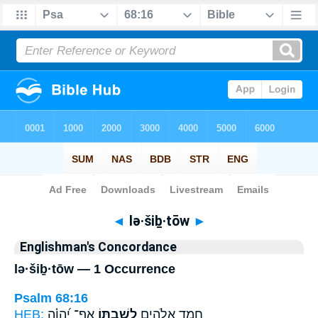
Bible
>
Strong's
> Hebrew
◄
lə·šiḇ·tōw
►
Englishman's Concordance
lə·šiḇ·tōw — 1 Occurrence
Psalm 68:16
HEB:
אַף־ יְ֝הוָ֗ה
לְשִׁבְתּ֑וֹ
חָמַ֣ד אֱלֹהִ֣ים