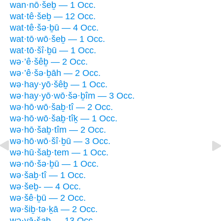
wan·nō·šeḇ — 1 Occ.
wat·tê·šeḇ — 12 Occ.
wat·tê·šə·ḇū — 4 Occ.
wat·tō·wō·šeḇ — 1 Occ.
wat·tō·šî·ḇū — 1 Occ.
wə·’ê·šêḇ — 2 Occ.
wə·’ê·šə·ḇāh — 2 Occ.
wə·hay·yō·šêḇ — 1 Occ.
wə·hay·yō·wō·šə·ḇîm — 3 Occ.
wə·hō·wō·šaḇ·tî — 2 Occ.
wə·hō·wō·šaḇ·tîḵ — 1 Occ.
wə·hō·šaḇ·tîm — 2 Occ.
wə·hō·wō·šî·ḇū — 3 Occ.
wə·hū·šaḇ·tem — 1 Occ.
wə·nō·šə·ḇū — 1 Occ.
wə·šaḇ·tî — 1 Occ.
wə·šeḇ- — 4 Occ.
wə·šê·ḇū — 2 Occ.
wə·šiḇ·tə·ḵā — 2 Occ.
wə·yā·šaḇ — 13 Occ.