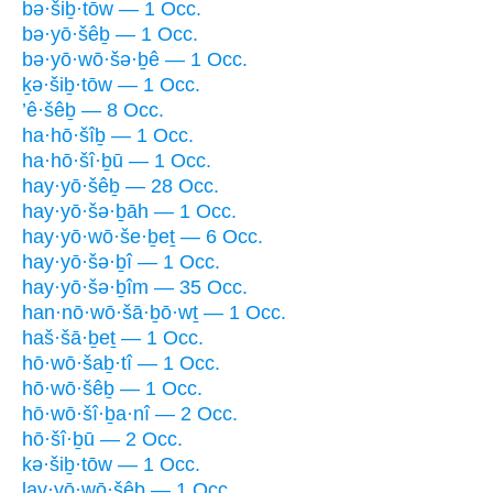
bə·šiḇ·tōw — 1 Occ.
bə·yō·šêḇ — 1 Occ.
bə·yō·wō·šə·ḇê — 1 Occ.
ḵə·šiḇ·tōw — 1 Occ.
’ê·šêḇ — 8 Occ.
ha·hō·šîḇ — 1 Occ.
ha·hō·šî·ḇū — 1 Occ.
hay·yō·šêḇ — 28 Occ.
hay·yō·šə·ḇāh — 1 Occ.
hay·yō·wō·še·ḇeṯ — 6 Occ.
hay·yō·šə·ḇî — 1 Occ.
hay·yō·šə·ḇîm — 35 Occ.
han·nō·wō·šā·ḇō·wṯ — 1 Occ.
haš·šā·ḇeṯ — 1 Occ.
hō·wō·šaḇ·tî — 1 Occ.
hō·wō·šêḇ — 1 Occ.
hō·wō·šî·ḇa·nî — 2 Occ.
hō·šî·ḇū — 2 Occ.
kə·šiḇ·tōw — 1 Occ.
lay·yō·wō·šêḇ — 1 Occ.