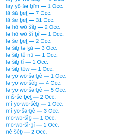
lay·yō·šə·ḇîm — 1 Occ.
lā·šā·ḇeṯ — 7 Occ.
lā·še·ḇeṯ — 31 Occ.
lə·hō·wō·šîḇ — 2 Occ.
lə·hō·wō·šî·ḇî — 1 Occ.
lə·še·ḇeṯ — 2 Occ.
lə·šiḇ·tə·ḵā — 3 Occ.
lə·šiḇ·tê·nū — 1 Occ.
lə·šiḇ·tî — 1 Occ.
lə·šiḇ·tōw — 1 Occ.
lə·yō·wō·šə·ḇê — 1 Occ.
lə·yō·wō·šêḇ — 4 Occ.
lə·yō·wō·šə·ḇê — 5 Occ.
miš·še·ḇeṯ — 2 Occ.
mî·yō·wō·šêḇ — 1 Occ.
mî·yō·šə·ḇê — 3 Occ.
mō·wō·šîḇ — 1 Occ.
mō·wō·šî·ḇî — 1 Occ.
nê·šêḇ — 2 Occ.