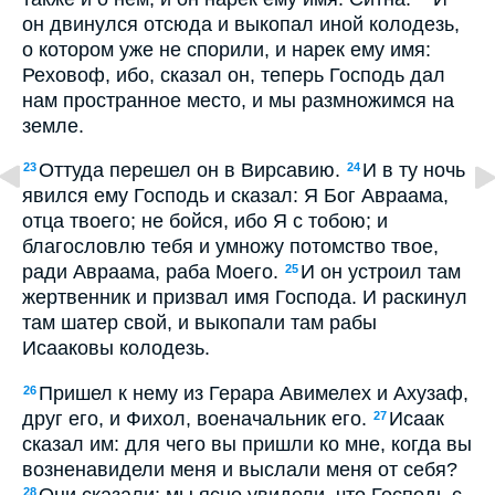
он двинулся отсюда и выкопал иной колодезь,
о котором уже не спорили, и нарек ему имя:
Реховоф, ибо, сказал он, теперь Господь дал
нам пространное место, и мы размножимся на
земле.
Оттуда перешел он в Вирсавию.
И в ту ночь
23
24
явился ему Господь и сказал: Я Бог Авраама,
отца твоего; не бойся, ибо Я с тобою; и
благословлю тебя и умножу потомство твое,
ради Авраама, раба Моего.
И он устроил там
25
жертвенник и призвал имя Господа. И раскинул
там шатер свой, и выкопали там рабы
Исааковы колодезь.
Пришел к нему из Герара Авимелех и Ахузаф,
26
друг его, и Фихол, военачальник его.
Исаак
27
сказал им: для чего вы пришли ко мне, когда вы
возненавидели меня и выслали меня от себя?
Они сказали: мы ясно увидели, что Господь с
28