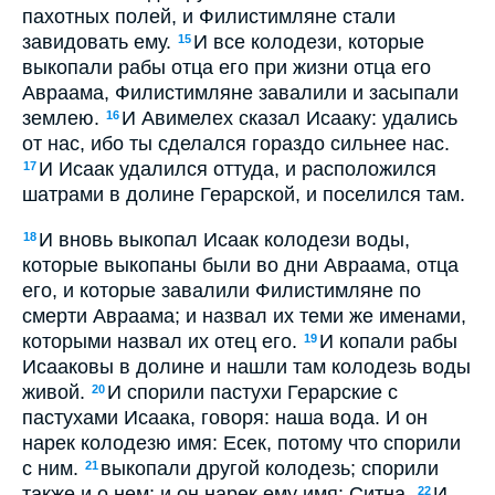
пахотных полей, и Филистимляне стали
завидовать ему.
И все колодези, которые
15
выкопали рабы отца его при жизни отца его
Авраама, Филистимляне завалили и засыпали
землею.
И Авимелех сказал Исааку: удались
16
от нас, ибо ты сделался гораздо сильнее нас.
И Исаак удалился оттуда, и расположился
17
шатрами в долине Герарской, и поселился там.
И вновь выкопал Исаак колодези воды,
18
которые выкопаны были во дни Авраама, отца
его, и которые завалили Филистимляне по
смерти Авраама; и назвал их теми же именами,
которыми назвал их отец его.
И копали рабы
19
Исааковы в долине и нашли там колодезь воды
живой.
И спорили пастухи Герарские с
20
пастухами Исаака, говоря: наша вода. И он
нарек колодезю имя: Есек, потому что спорили
с ним.
выкопали другой колодезь; спорили
21
также и о нем; и он нарек ему имя: Ситна.
И
22