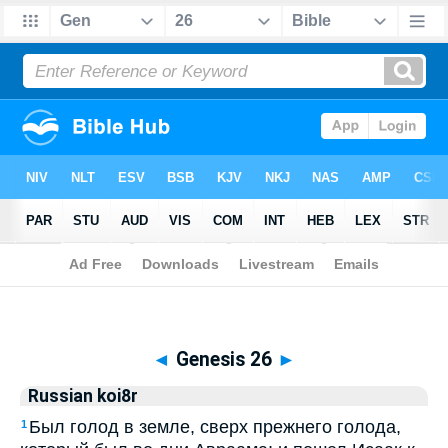
Biblia
>
Russian koi8r
> Genesis 26
◄
Genesis 26
►
Russian koi8r
Был голод в земле, сверх прежнего голода,
1