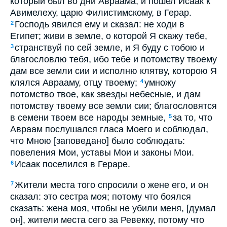
который был во дни Авраама; и пошел Исаак к
Авимелеху, царю Филистимскому, в Герар.
Господь явился ему и сказал: не ходи в
2
Египет; живи в земле, о которой Я скажу тебе,
странствуй по сей земле, и Я буду с тобою и
3
благословлю тебя, ибо тебе и потомству твоему
дам все земли сии и исполню клятву, которою Я
клялся Аврааму, отцу твоему;
умножу
4
потомство твое, как звезды небесные, и дам
потомству твоему все земли сии; благословятся
в семени твоем все народы земные,
за то, что
5
Авраам послушался гласа Моего и соблюдал,
что Мною [заповедано] было соблюдать:
повеления Мои, уставы Мои и законы Мои.
Исаак поселился в Гераре.
6
Жители места того спросили о жене его, и он
7
сказал: это сестра моя; потому что боялся
сказать: жена моя, чтобы не убили меня, [думал
он], жители места сего за Ревекку, потому что