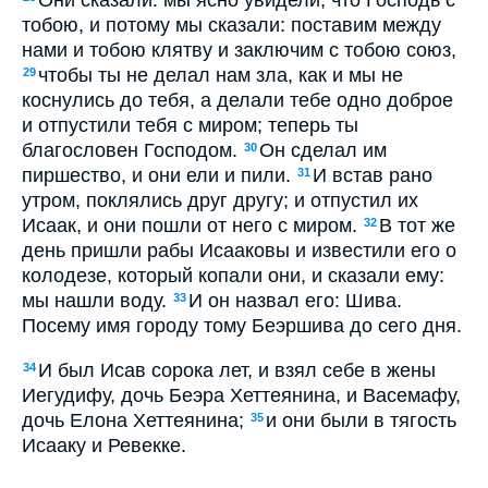
тобою, и потому мы сказали: поставим между
нами и тобою клятву и заключим с тобою союз,
чтобы ты не делал нам зла, как и мы не
29
коснулись до тебя, а делали тебе одно доброе
и отпустили тебя с миром; теперь ты
благословен Господом.
Он сделал им
30
пиршество, и они ели и пили.
И встав рано
31
утром, поклялись друг другу; и отпустил их
Исаак, и они пошли от него с миром.
В тот же
32
день пришли рабы Исааковы и известили его о
колодезе, который копали они, и сказали ему:
мы нашли воду.
И он назвал его: Шива.
33
Посему имя городу тому Беэршива до сего дня.
И был Исав сорока лет, и взял себе в жены
34
Иегудифу, дочь Беэра Хеттеянина, и Васемафу,
дочь Елона Хеттеянина;
и они были в тягость
35
Исааку и Ревекке.