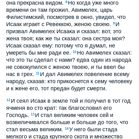
она прекрасна видом.
Но когда уже много
8
времени он там прожил, Авимелех, царь
Филистимский, посмотрев в окно, увидел, что
Исаак играет с Ревеккою, женою своею.
И
9
призвал Авимелех Исаака и сказал: вот, это
жена твоя; как же ты сказал: она сестра моя?
Исаак сказал ему: потому что я думал, не
умереть бы мне ради ее.
Но Авимелех сказал:
10
что это ты сделал с нами? едва один из народа
не совокупился с женою твоею, и ты ввел бы
нас в грех.
И дал Авимелех повеление всему
11
народу, сказав: кто прикоснется к сему человеку
и к жене его, тот предан будет смерти.
И сеял Исаак в земле той и получил в тот год
12
ячменя во сто крат: так благословил его
Господь.
И стал великим человек сей и
13
возвеличивался больше и больше до того, что
стал весьма великим.
У него были стада
14
мелкого и стада крупного скота и множество