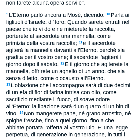
non farete alcuna opera servile".
L’Eterno parlò ancora a Mosè, dicendo:
Parla ai
9
10
figliuoli d’Israele, di’ loro: Quando sarete entrati nel
paese che io vi do e ne mieterete la raccolta,
porterete al sacerdote una mannella, come
primizia della vostra raccolta;
e il sacerdote
11
agiterà la mannella davanti all’Eterno, perché sia
gradita per il vostro bene; il sacerdote l’agiterà il
giorno dopo il sabato.
E il giorno che agiterete la
12
mannella, offrirete un agnello di un anno, che sia
senza difetto, come olocausto all’Eterno.
L’oblazione che l’accompagna sarà di due decimi
13
di un efa di fior di farina intrisa con olio, come
sacrifizio mediante il fuoco, di soave odore
all’Eterno; la libazione sarà d’un quarto di un hin di
vino.
Non mangerete pane, né grano arrostito, né
14
spighe fresche, fino a quel giorno, fino a che
abbiate portata l’offerta al vostro Dio. E’ una legge
perpetua, di generazione in generazione, in tutti i