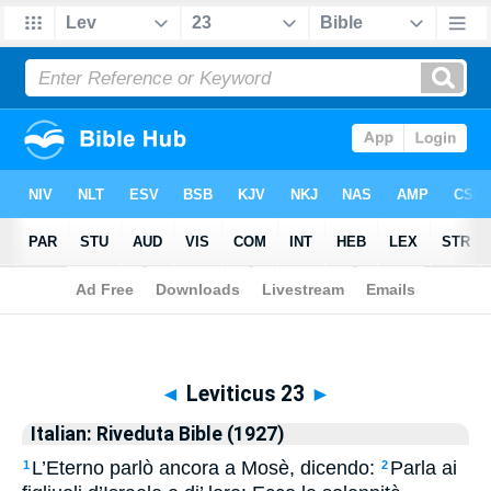
Biblia
>
Italian: Riveduta Bible (1927)
> Leviticus 23
◄
Leviticus 23
►
Italian: Riveduta Bible (1927)
L’Eterno parlò ancora a Mosè, dicendo:
Parla ai
1
2