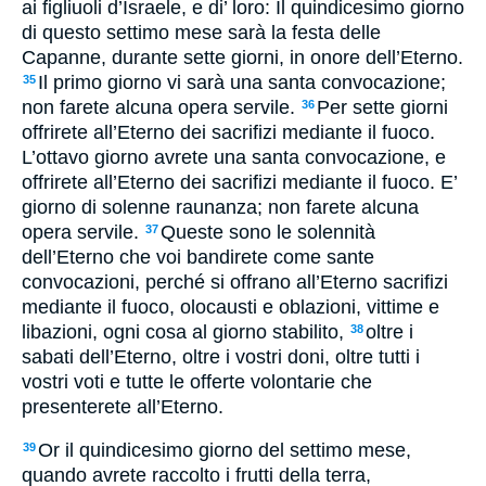
ai figliuoli d’Israele, e di’ loro: Il quindicesimo giorno
di questo settimo mese sarà la festa delle
Capanne, durante sette giorni, in onore dell’Eterno.
Il primo giorno vi sarà una santa convocazione;
35
non farete alcuna opera servile.
Per sette giorni
36
offrirete all’Eterno dei sacrifizi mediante il fuoco.
L’ottavo giorno avrete una santa convocazione, e
offrirete all’Eterno dei sacrifizi mediante il fuoco. E’
giorno di solenne raunanza; non farete alcuna
opera servile.
Queste sono le solennità
37
dell’Eterno che voi bandirete come sante
convocazioni, perché si offrano all’Eterno sacrifizi
mediante il fuoco, olocausti e oblazioni, vittime e
libazioni, ogni cosa al giorno stabilito,
oltre i
38
sabati dell’Eterno, oltre i vostri doni, oltre tutti i
vostri voti e tutte le offerte volontarie che
presenterete all’Eterno.
Or il quindicesimo giorno del settimo mese,
39
quando avrete raccolto i frutti della terra,