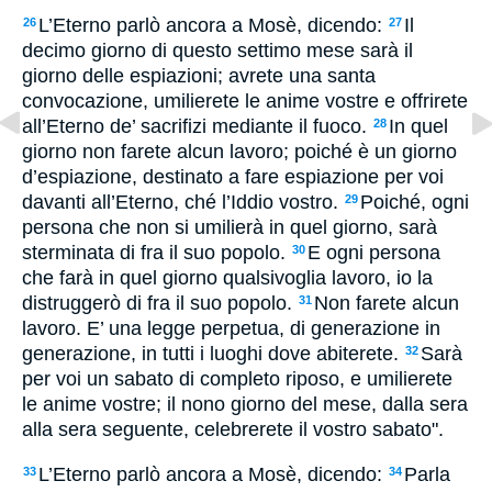
L’Eterno parlò ancora a Mosè, dicendo:
Il
26
27
decimo giorno di questo settimo mese sarà il
giorno delle espiazioni; avrete una santa
convocazione, umilierete le anime vostre e offrirete
all’Eterno de’ sacrifizi mediante il fuoco.
In quel
28
giorno non farete alcun lavoro; poiché è un giorno
d’espiazione, destinato a fare espiazione per voi
davanti all’Eterno, ché l’Iddio vostro.
Poiché, ogni
29
persona che non si umilierà in quel giorno, sarà
sterminata di fra il suo popolo.
E ogni persona
30
che farà in quel giorno qualsivoglia lavoro, io la
distruggerò di fra il suo popolo.
Non farete alcun
31
lavoro. E’ una legge perpetua, di generazione in
generazione, in tutti i luoghi dove abiterete.
Sarà
32
per voi un sabato di completo riposo, e umilierete
le anime vostre; il nono giorno del mese, dalla sera
alla sera seguente, celebrerete il vostro sabato".
L’Eterno parlò ancora a Mosè, dicendo:
Parla
33
34