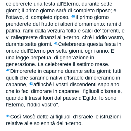
celebrerete una festa all’Eterno, durante sette
giorni; il primo giorno sarà di completo riposo; e
l’ottavo, di completo riposo.
Il primo giorno
40
prenderete del frutto di alberi d’ornamento: rami di
palma, rami dalla verzura folta e salci de’ torrenti, e
vi rallegrerete dinanzi all’Eterno, ch’è l’Iddio vostro,
durante sette giorni.
Celebrerete questa festa in
41
onore dell’Eterno per sette giorni, ogni anno. E’
una legge perpetua, di generazione in
generazione. La celebrerete il settimo mese.
Dimorerete in capanne durante sette giorni; tutti
42
quelli che saranno nativi d’Israele dimoreranno in
capanne,
affinché i vostri discendenti sappiano
43
che io feci dimorare in capanne i figliuoli d’Israele,
quando li trassi fuori dal paese d’Egitto. Io sono
l’Eterno, l’Iddio vostro".
Così Mosè dette ai figliuoli d’Israele le istruzioni
44
relative alle solennità dell’Eterno.