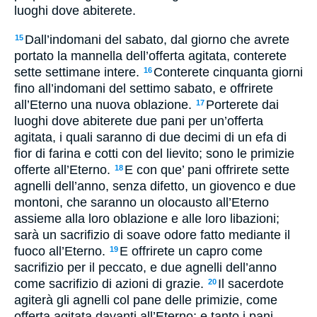
luoghi dove abiterete.
Dall’indomani del sabato, dal giorno che avrete
15
portato la mannella dell’offerta agitata, conterete
sette settimane intere.
Conterete cinquanta giorni
16
fino all’indomani del settimo sabato, e offrirete
all’Eterno una nuova oblazione.
Porterete dai
17
luoghi dove abiterete due pani per un’offerta
agitata, i quali saranno di due decimi di un efa di
fior di farina e cotti con del lievito; sono le primizie
offerte all’Eterno.
E con que’ pani offrirete sette
18
agnelli dell’anno, senza difetto, un giovenco e due
montoni, che saranno un olocausto all’Eterno
assieme alla loro oblazione e alle loro libazioni;
sarà un sacrifizio di soave odore fatto mediante il
fuoco all’Eterno.
E offrirete un capro come
19
sacrifizio per il peccato, e due agnelli dell’anno
come sacrifizio di azioni di grazie.
Il sacerdote
20
agiterà gli agnelli col pane delle primizie, come
offerta agitata davanti all’Eterno; e tanto i pani