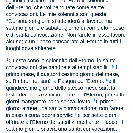
figliuoli d’Israele e di’ loro: Ecco le solennità
dell’Eterno, che voi bandirete come sante
convocazioni. Le mie solennità son queste.
Durante sei giorni si attenderà al lavoro; ma il
3
settimo giorno è sabato, giorno di completo riposo
e di santa convocazione. Non farete in esso lavoro
alcuno; è un riposo consacrato all’Eterno in tutti i
luoghi dove abiterete.
Queste sono le solennità dell’Eterno, le sante
4
convocazioni che bandirete ai tempi stabiliti.
Il
5
primo mese, il quattordicesimo giorno del mese,
sull’imbrunire, sarà la Pasqua dell’Eterno;
e il
6
quindicesimo giorno dello stesso mese sarà la
festa dei pani azzimi in onore dell’Eterno; per sette
giorni mangerete pane senza lievito.
Il primo
7
giorno avrete una santa convocazione; non farete
in esso alcuna opera servile;
e per sette giorni
8
offrirete all’Eterno de’ sacrifizi mediante il fuoco. Il
settimo giorno si avrà una santa convocazione,