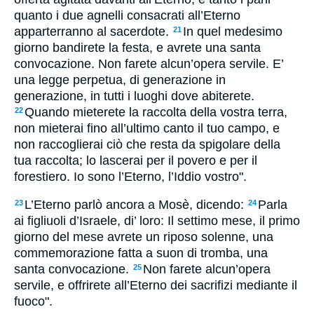
quanto i due agnelli consacrati all’Eterno
apparterranno al sacerdote.
In quel medesimo
21
giorno bandirete la festa, e avrete una santa
convocazione. Non farete alcun’opera servile. E’
una legge perpetua, di generazione in
generazione, in tutti i luoghi dove abiterete.
Quando mieterete la raccolta della vostra terra,
22
non mieterai fino all’ultimo canto il tuo campo, e
non raccoglierai ciò che resta da spigolare della
tua raccolta; lo lascerai per il povero e per il
forestiero. Io sono l’Eterno, l’Iddio vostro".
L’Eterno parlò ancora a Mosè, dicendo:
Parla
23
24
ai figliuoli d’Israele, di’ loro: Il settimo mese, il primo
giorno del mese avrete un riposo solenne, una
commemorazione fatta a suon di tromba, una
santa convocazione.
Non farete alcun’opera
25
servile, e offrirete all’Eterno dei sacrifizi mediante il
fuoco".